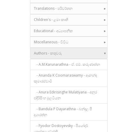
Translations - පරිවර්තන
Children's - ළමා කෘති
Educational - අධ්‍යාපනික
Miscellaneous - විවිධ
Authors - කතුවරු
- A.M.Karunarathna - ඒ. එම්. කරුණාත්න
- Ananda K Coomaraswamy - ආනන්ද
කුමාරස්වාමි
- Anura Edirisinghe Mulatiyana - අනුර
එදිරිසිංහ මුලටියන
- Bandula P Dayarathna - බන්දුල පී
දයාරත්න
- Fyodor Dostoyevsky - පියෝදර්
දොස්තයෙව්ස්කි