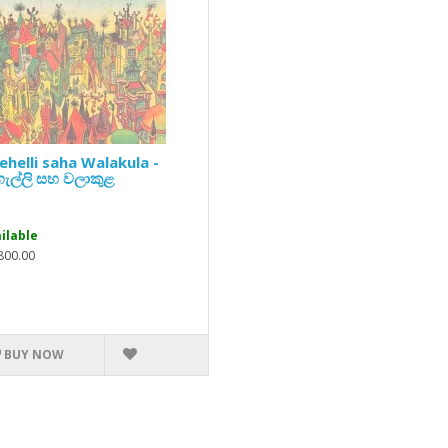
helli saha Walakula -
ැල්ලි සහ වලාකුළ
ilable
,800.00
BUY NOW