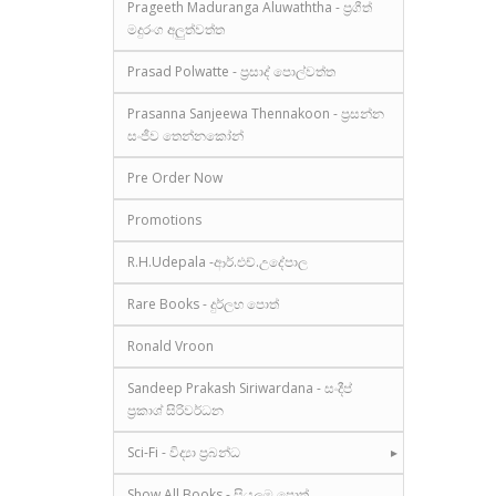
Prageeth Maduranga Aluwaththa - ප්‍රගීත්
මදුරංග අලුත්වත්ත
Prasad Polwatte - ප්‍රසාද් පොල්වත්ත
Prasanna Sanjeewa Thennakoon - ප්‍රසන්න
සංජීව තෙන්නකෝන්
Pre Order Now
Promotions
R.H.Udepala -ආර්.එච්.උදේපාල
Rare Books - දුර්ලභ පොත්
Ronald Vroon
Sandeep Prakash Siriwardana - සංදීප්
ප්‍රකාශ් සිරිවර්ධන
Sci-Fi - විද්‍යා ප්‍රබන්ධ
Show All Books - සියලුම පොත්