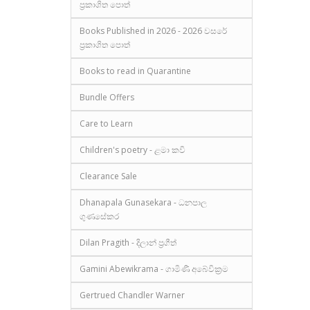
ප්‍රකාශිත පොත්
Books Published in 2026 - 2026 වසරේ
ප්‍රකාශිත පොත්
Books to read in Quarantine
Bundle Offers
Care to Learn
Children's poetry - ළමා කවි
Clearance Sale
Dhanapala Gunasekara - ධනපාල
ගුණසේකර
Dilan Pragith - දිලාන් ප්‍රගීත්
Gamini Abewikrama - ගාමිණී අබේවික්‍රම
Gertrued Chandler Warner