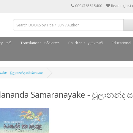
0094765515400
Reading List 
y - කවි
Translations - පරිවර්තන
Children's - ළමා කෘති
Educational -
yake - චූලානන්ද සමරනායක
lananda Samaranayake - චූලානන්ද