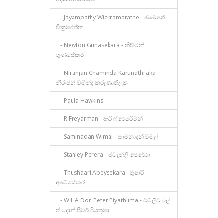
- Jayampathy Wickramaratne - ජයම්පතී
වික්‍රමරත්න
- Newton Gunasekara - නිව්ටන්
ගුණසේකර
- Niranjan Chaminda Karunathilaka -
නිරංජන් චමින්ද කරුණාතිලක
- Paula Hawkins
- R Freyarman - ආර් ෆ්රෙයර්මන්
- Saminadan Wimal - සාමිනාදන් විමල්
- Stanley Perera - ස්ටැන්ලි පෙරේරා
- Thushaari Abeysekara - තුෂාරි
අබේසේකර
- W L A Don Peter Piyathuma - ඩබ්ලිව් එල්
ඒ දොන් පීටර් පියතුමා