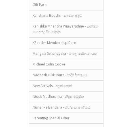
Gift Pack
Kanchana Buddhi - කාංචන බුද්ධි
Kanishka Mhendra Wijayarathne - කනිෂ්ක
මහේන්ද්‍ර විජයරත්න
KReader Membership Card
Mangala Senanayaka - මංගල සේනානායක
Michael Colin Cooke
Nadeesh Dikkubura - නදීෂ් දික්කුඹුර
New Arrivals - අලුත් පොත්
Niduk Madhushika - නිදුක් මධුෂික
Nishanka Bandara - නිශ්ශංක බණ්ඩාර
Parenting Special Offer