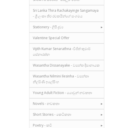
Sri Lanka Thira Rachakayinge Sangamaya
- ශ්‍රී ලංකා තිර රචකයින්ගේ සංගමය
Stationery - ලිපි ද්‍රව්‍ය
Valentine Special Offer
Vijith Kumar Senarathna -විජිත් කුමාර්
සේනාරත්න
Wasantha Dissanayake - වසන්ත දිසානායක
Wasantha Nilmini Ilesinha - වසන්තා
නිල්මිණි ඉලේසිංහ
Young Adult Fiction - යොවුන් නවකතා
Novels - නවකතා
Short Stories - කෙටිකතා
Poetry - කවි