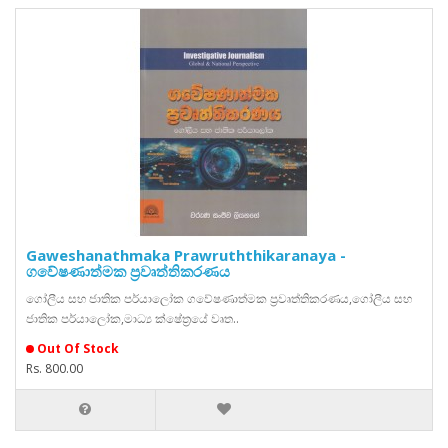
Gaweshanathmaka Prawruththikaranaya -
ගවේෂණාත්මක ප්‍රවෘත්තිකරණය
ගෝලීය සහ ජාතික පර්යාලෝක ගවේෂණාත්මක ප්‍රවෘත්තිකරණය,ගෝලීය සහ
ජාතික පර්යාලෝක,මාධ්‍ය ක්ෂේත්‍රයේ වෘත..
Out Of Stock
Rs. 800.00