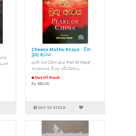
Cheena Muthu Ataya - චීන
මුතු ඇටය
ෙනස්
අන්චී මින් විසින් රචිත “Perl Of China”
ගයෙන්
නවකතාවේ සිංහල පරිවර්තනය. ..
Out Of Stock
Rs. 680.00
OUT OF STOCK