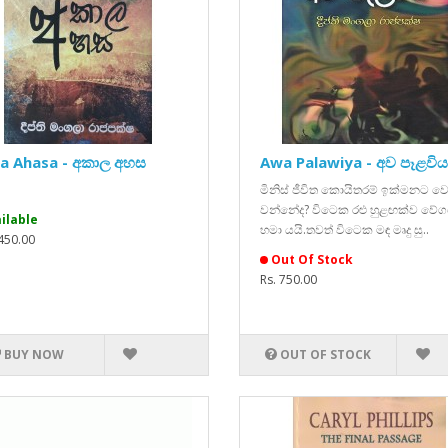
a Ahasa - අකාල අහස
Awa Palawiya - අව පෑළවිය
මිනිස් ජීවිත කොයිතරම් ඉක්මනට ව
වන්නේද? විටෙක රළු හුළඟක්ව වේ
ilable
හමා යයි.තවත් විටෙක මඳ මෘදු සු..
,450.00
Out Of Stock
Rs. 750.00
BUY NOW
OUT OF STOCK