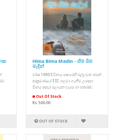
මනක
Hima Bima Madin - හිම බිම
මැදින්
ේ
වර්ෂ 1930 දී චීනය කෙරෙහි එල්ලවන ජපන්
රමං
ආක්‍රමණයේ දී දිවි ගලවා ගැනීම උදෙසා
චීනය අතැර පලායන වයස හා හතරක්..
Out Of Stock
Rs. 500.00
OUT OF STOCK