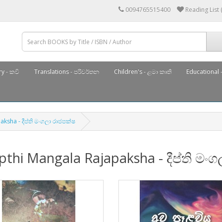
0094765515400
Reading List 
y - කවි
Translations - පරිවර්තන
Children's - ළමා කෘති
Educational -
ksha - දීප්ති මංගලා රාජපක්ෂ
thi Mangala Rajapaksha - දීප්ති මං