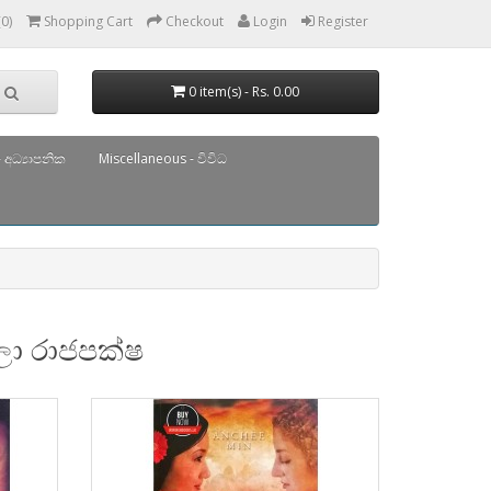
(0)
Shopping Cart
Checkout
Login
Register
0 item(s) - Rs. 0.00
 අධ්‍යාපනික
Miscellaneous - විවිධ
ගලා රාජපක්ෂ