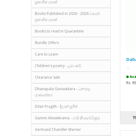
ප්‍රකාශිත පොත්
Books Published in 2026 - 2026 වසරේ
ප්‍රකාශිත පොත්
Books to read in Quarantine
Bundle Offers
Care to Learn
Daha
Children's poetry - ළමා කවි
..
Ava
Clearance Sale
Rs. 9
Dhanapala Gunasekara - ධනපාල
ගුණසේකර
Dilan Pragith - දිලාන් ප්‍රගීත්
Gamini Abewikrama - ගාමිණී අබේවික්‍රම
Gertrued Chandler Warner