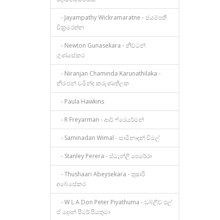
- Jayampathy Wickramaratne - ජයම්පතී
වික්‍රමරත්න
- Newton Gunasekara - නිව්ටන්
ගුණසේකර
- Niranjan Chaminda Karunathilaka -
නිරංජන් චමින්ද කරුණාතිලක
- Paula Hawkins
- R Freyarman - ආර් ෆ්රෙයර්මන්
- Saminadan Wimal - සාමිනාදන් විමල්
- Stanley Perera - ස්ටැන්ලි පෙරේරා
- Thushaari Abeysekara - තුෂාරි
අබේසේකර
- W L A Don Peter Piyathuma - ඩබ්ලිව් එල්
ඒ දොන් පීටර් පියතුමා