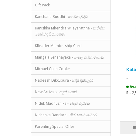
Gift Pack
Kanchana Buddhi - කාංචන බුද්ධි
Kanishka Mhendra Wijayarathne - කනිෂ්ක
මහේන්ද්‍ර විජයරත්න
KReader Membership Card
Mangala Senanayaka - මංගල සේනානායක
Michael Colin Cooke
Kala
..
Nadeesh Dikkubura - නදීෂ් දික්කුඹුර
Ava
New Arrivals - අලුත් පොත්
Rs. 2
Niduk Madhushika - නිදුක් මධුෂික
Nishanka Bandara - නිශ්ශංක බණ්ඩාර
Parenting Special Offer