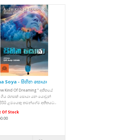
na Soya - සිහින සොයා
ew Kind Of Dreaming " අතීතයේ
 ගිය රහසක් සොයා යන යොවුන්
පිරිමි ළමයෙකු තමන්ගේම අතීතයට..
 Of Stock
60.00