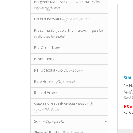
Prageeth Maduranga Aluwaththa - ප්‍රගීත්
මදුරංග අලුත්වත්ත
Prasad Polwatte - ප්‍රසාද් පොල්වත්ත
Prasanna Sanjeewa Thennakoon - ප්‍රසන්න
සංජීව තෙන්නකෝන්
Pre Order Now
Promotions
R.H.Udepala -ආර්.එච්.උදේපාල
Sihi
Rare Books - දුර්ලභ පොත්
" A N
වැළලී
Ronald Vroon
වියේ 
Sandeep Prakash Siriwardana - සංදීප්
Out
ප්‍රකාශ් සිරිවර්ධන
Rs. 6
Sci-Fi - විද්‍යා ප්‍රබන්ධ
Show All Books - සියලුම පොත්