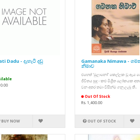
ti Dadu - දැහැටි දඩු
Gamanaka Nimawa - ග
නිමාව
එහෙත් 'මුලානෝ' කෙල්ලක වූ ඇය ග
ilable
ජීවිතය සුදු - කළු මිශ්‍රිත ලෝකයක අත
50.00
වන අතර තමා විසින්ම ගනු ලැබූ තී..
Out Of Stock
Rs. 1,400.00
BUY NOW
OUT OF STOCK