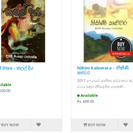
l Diya - කලල් දිය
Nikini Kaluwara - නිකිණි
කළුවර
2017 ෆෙයාවේ සාහිත්‍ය සම්මානය අ
ilable
වටය සඳහා නිර්දේශිත පොතකි...
,500.00
Available
Rs. 600.00
BUY NOW
BUY NOW