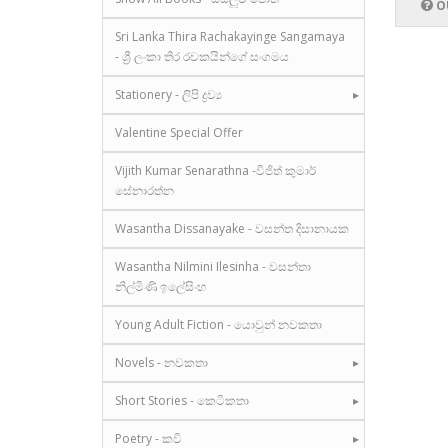
O
Sri Lanka Thira Rachakayinge Sangamaya
- ශ්‍රී ලංකා තිර රචකයින්ගේ සංගමය
Stationery - ලිපි ද්‍රව්‍ය
Valentine Special Offer
Vijith Kumar Senarathna -විජිත් කුමාර්
සේනාරත්න
Wasantha Dissanayake - වසන්ත දිසානායක
Wasantha Nilmini Ilesinha - වසන්තා
නිල්මිණි ඉලේසිංහ
Young Adult Fiction - යොවුන් නවකතා
Novels - නවකතා
Short Stories - කෙටිකතා
Poetry - කවි