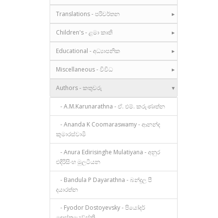
Translations - පරිවර්තන
Children's - ළමා කෘති
Educational - අධ්‍යාපනික
Miscellaneous - විවිධ
Authors - කතුවරු
- A.M.Karunarathna - ඒ. එම්. කරුණාත්න
- Ananda K Coomaraswamy - ආනන්ද
කුමාරස්වාමි
- Anura Edirisinghe Mulatiyana - අනුර
එදිරිසිංහ මුලටියන
- Bandula P Dayarathna - බන්දුල පී
දයාරත්න
- Fyodor Dostoyevsky - පියෝදර්
දොස්තයෙව්ස්කි