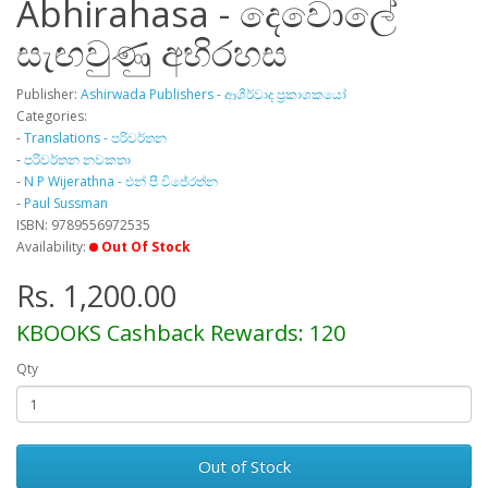
Abhirahasa - දෙවොලේ
සැඟවුණු අභිරහස
Publisher:
Ashirwada Publishers - ආශීර්වාද ප්‍රකාශකයෝ
Categories:
-
Translations - පරිවර්තන
-
පරිවර්තන නවකතා
-
N P Wijerathna - එන් පී විජේරත්න
-
Paul Sussman
ISBN: 9789556972535
Availability:
Out Of Stock
Rs. 1,200.00
KBOOKS Cashback Rewards: 120
Qty
Out of Stock