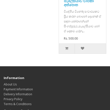
මැලේසියාව චාරිකා
අත්පොත
විදේශීය විනෝද සංචාරයකට
ප්‍රිය කරන බොහෝ දෙනෙක් ඒ
සඳහා තෝරාගන්නේ
සිංගප්පූරුව,මැලේසියාව හෝ
ඒ දෙකම ය.(නැ..
Rs. 500.00
Information
About Us
Payment Information
Delivery Information
Privacy Policy
Terms & Conditions