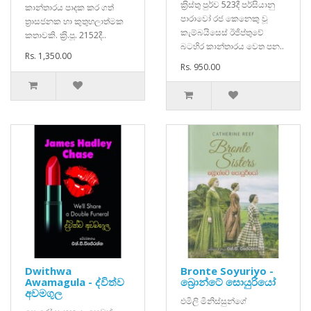
ක‍්‍රිස්තු පුර්ව 523දී පර්සියානු
කාන්තාරය පාදක කර ගත්
පාරාවෝ රජ කෙනෙකු වූ
ත‍්‍රාසජනක හා කුතුහලාත්මක
කැම්බයිසෙස් ඊජිප්තුවේ
කතාවකි. ක‍්‍රි.පූ. 2152දී..
බටහිර කාන්තාරය වෙත පන..
Rs. 1,350.00
Rs. 950.00
Dwithwa
Bronte Soyuriyo -
Awamagula - ද්විත්ව
බ්‍රොන්ටේ සොයුරියෝ
අවමගුල
එමිලි මිනිස්සුන්ගේ