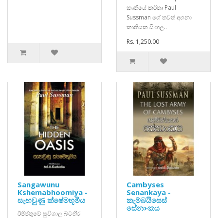
කෘතියේ කර්තෘ Paul
Sussman ගේ තවත් අගනා
කෘතියක සිංහල..
Rs. 1,250.00
Sangawunu
Cambyses
Kshemabhoomiya -
Senankaya -
සැඟවුණු ක්ෂේමභූමිය
කැම්බයිසෙස්
සේනාංකය
ඊජිප්තුවේ සුවිශාල බටහිර