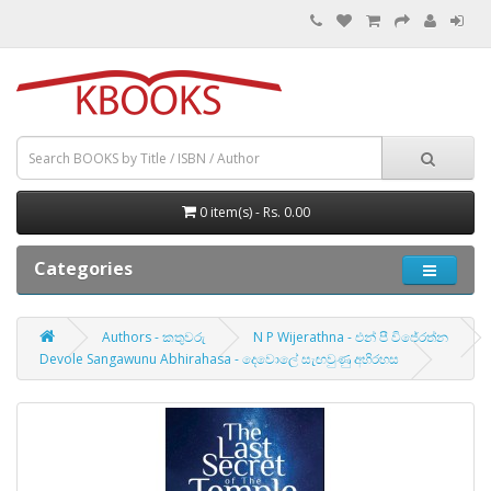
0 item(s) - Rs. 0.00
Categories
Authors - කතුවරු
N P Wijerathna - එන් පී විජේරත්න
Devole Sangawunu Abhirahasa - දෙවොලේ සැඟවුණු අභිරහස