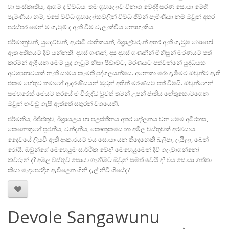
හා සංස්කෘතිය, ආගම ද විවිධය. තම ග්‍රහලොව විනාශ වෙද්දී සරණ සොයා මෙහි
පැමිණියා නම්, එසේ විවිධ ග්‍රහලෝකවලින් විවිධ ජීවීන් පැමිණියා නම් ඔවුන් අතර
පරස්පර මෙන් ම ගැටුම් ද ඇති වීම වැලැක්විය නොහැකිය.
ජර්මානුවන්, යුදෙව්වන්, ආරාබි ජාතිකයන්, ඊශ්‍රාල්වරුන් අතර ඇති ගැටුම බොහෝ
ඈත අතීතයට දිව යන්නකි. දහස් ගණන්, දස දහස් ගණනින් මිනිසුන් මරණයට පත්
කරමින් ඇදී යන මෙම යුද ගැටුම් නිසා පීඩාවට, මරණයට පත්වන්නේ යුද්ධයක
අවශ්‍යතාවයක් නැති සාමය කැමති පුද්ගලයන්මය. අනෙකා මරා දැමීමට ඔවුන්ට ඇති
එකම හේතුව තමාගේ ආදරණීයයන් ඔවුන් අතින් මරණයට පත් වීමයි. ඔවුන්ගෙන්
සමහරෙක් මෙයට තරයේ ම විරුද්ධ වුවත් තමන් උපන් ජාතිය හේතුකොටගෙන
ඔවුන් හංවඩු ගැසී ඇත්තේ සතුරන් වශයෙනි.
ජර්මනිය, ඊජිප්තුව, ඊශ්‍රායලය හා පලස්තීනය අතර දෝලනය වන මෙම අබිරහස,
කෙනෙකුගේ පූජනීය, වන්දනීය, කෞතුකමය හා අමිල වස්තුවක් අරඹයාය.
දෛවයේ ලියවී ඇති ආකාරයට එය සොයා යන තිදෙනෙකි ඛලීපා, ලයිලා, බෙන්
රෝයි. ඔවුන්ගේ මෙහෙයුම සාර්ථික වේද? මෙහෙයුමෙන් දිවි ගලවාගන්නෝ
කව්රුන් ද? අමිල වස්තුව සොයා ගැනීමට ඔවුන් සමත් වෙයි ද? එය සොයා ගත්තා
කියා මැදපෙරදිග ඇවිලෙන ගිනි දැල් නිවී ගියේද?
Devole Sangawunu