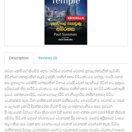
Description
Reviews (0)
එඞ්ගා කේසිගේ කියවීම් අනුව පෘථිවිය වෙනස් වෙනස් ග්‍රහලෝකවලින් පැමිණි
ජීවීන්ගේ එකතුවකින් සැදුම් ලද්දකි. ජාතීන් අතර විවිධත්වයට හේතුව එයයි. එනම්
තම ග්‍රහලොව යම්කිසි හේතුවකින් විනාශ වෙද්දී ඔවුන් පලාගියේ ජීවීන් හට සුදුසුම
පරිසරයක් තිබූ පෘථිවිය වෙතටය. එම නිසාය ජාතීන් අතර මේ සා විවිධත්වයක් ඇති
වූයේ. කෝකසොයිඞ්, මොනගොලොයිඞ් හා නීග්‍රොයිඞ් ජාතීන් අතර ද විවිධ
වෙනස්කම් ඇත. චීන ජාතිකයන් ජපන් ජාතිකයන්ට බෙහෙවින් ම වෙනස් ය. එසේ
ම ලෝකේ කොයි දීපන්කරේක ගියත් සිංහලයා හඳුනාගැනීමට අපට පුළුවන.
සිංහලයෙක් චීනයට ගියා කියා හෝ එහි ආහාර පාන ගත්තා හෝ වසර 10 ක් තිස්සේ
පදිංචිව සිටියත් ඔහුගේ ස්වභාවයේ වෙනසක් සිදු නොවේ. එසේම අප්‍රිකාවේ වාසය
කළා කියා සම මදක් කළු වෙනවා හැර වෙනත් වෙනසක් වෙන්නේ නැත. විවිධ
ජාතීන් අතර විශාල වෙනස්කම් මෙන් ම සමානකම් ද ඇත. එසේම ඔවුන්ගේ භාෂාව