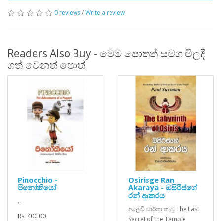
0 reviews
/
Write a review
Readers Also Buy - මෙම පොතත් සමග මිලදී
ගත් වෙනත් පොත්
Pinocchio -
Osirisge Ran
පිනෝකියෝ
Akaraya - ඔසිරිස්ගේ
රන් ආකරය
..
අලෙවි වාර්තා තැබූ The Last
Rs. 400.00
Secret of the Temple