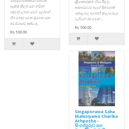
පොරෝ ඝාතකයා හෙවත්
ක්‍රියාකාරකම් ඒවා සිදු වූ
ඇක්ස් කිලර් යන නමින්
ආකාරයටම ඇගේ දිනපොත්
හඳුවනු ලබන චෙට් ලෝගන්
කොළවල සටහන් කළාය.ඇය
හිර ගෙදර වෙත රැුගෙන යන
ටැබීගේ රළු වචන ..
අවස්ථාවේ අත්ඩංගු..
Rs. 500.00
Rs. 500.00
Singaporuwa Saha
Malesiyawa Charika
Athpotha -
සිංගප්පූරුව සහ