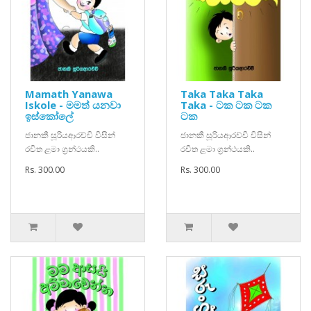
Mamath Yanawa
Taka Taka Taka
Iskole - මමත් යනවා
Taka - ටක ටක ටක
ඉස්කෝලේ
ටක
ජානකී සූරියආරච්චි විසින්
ජානකී සූරියආරච්චි විසින්
රචිත ළමා ග්‍රන්ථයකි..
රචිත ළමා ග්‍රන්ථයකි..
Rs. 300.00
Rs. 300.00