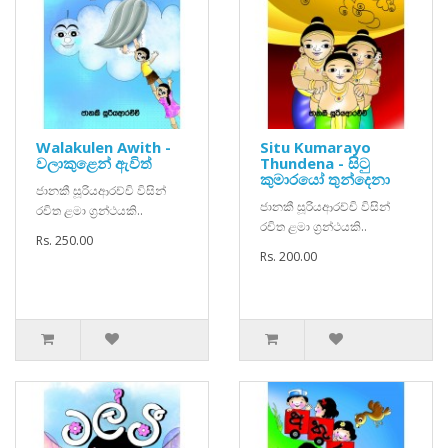
Walakulen Awith -
Situ Kumarayo
වලාකුළෙන් ඇවිත්
Thundena - සිටු
කුමාරයෝ තුන්දෙනා
ජානකී සූරියආරච්චි විසින්
ජානකී සූරියආරච්චි විසින්
රචිත ළමා ග්‍රන්ථයකි..
රචිත ළමා ග්‍රන්ථයකි..
Rs. 250.00
Rs. 200.00