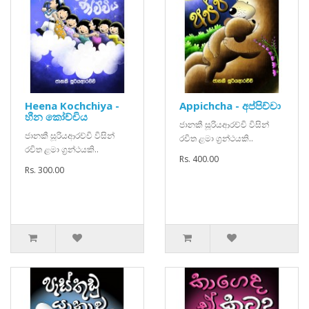
Heena Kochchiya -
Appichcha - අප්පිච්චා
හීන කෝච්චිය
ජානකී සූරියආරච්චි විසින්
ජානකී සූරියආරච්චි විසින්
රචිත ළමා ග්‍රන්ථයකි..
රචිත ළමා ග්‍රන්ථයකි..
Rs. 400.00
Rs. 300.00