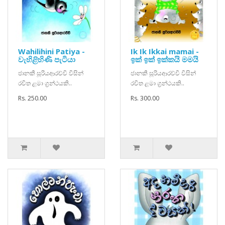
Wahilihini Patiya -
Ik Ik Ikkai mamai -
වැහිළිහිණි පැටියා
ඉක් ඉක් ඉක්කයි මමයි
ජානකී සූරියආරච්චි විසින්
ජානකී සූරියආරච්චි විසින්
රචිත ළමා ග්‍රන්ථයකි..
රචිත ළමා ග්‍රන්ථයකි..
Rs. 250.00
Rs. 300.00