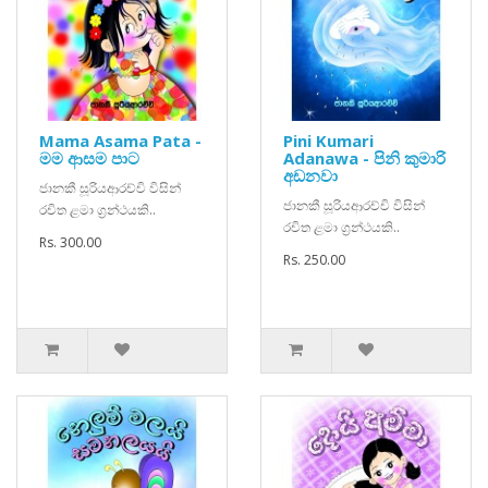
Mama Asama Pata -
Pini Kumari
මම ආසම පාට
Adanawa - පිනි කුමාරි
අඩනවා
ජානකී සූරියආරච්චි විසින්
ජානකී සූරියආරච්චි විසින්
රචිත ළමා ග්‍රන්ථයකි..
රචිත ළමා ග්‍රන්ථයකි..
Rs. 300.00
Rs. 250.00