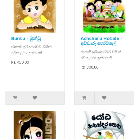
Buntu - බුන්ටු
Achcharu Hotale -
අච්චාරු හෝටලේ
ජානකී සූරියආරච්චි විසින්
ජානකී සූරියආරච්චි විසින්
රචිත ළමා ග්‍රන්ථයකි..
රචිත ළමා ග්‍රන්ථයකි..
Rs. 450.00
Rs. 300.00