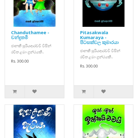
Chanduthamee -
Pitasakwala
චන්දුතමී
Kumaraya -
පිටසක්වල කුමාරයා
ජානකී සූරියආරච්චි විසින්
ජානකී සූරියආරච්චි විසින්
රචිත ළමා ග්‍රන්ථයකි..
රචිත ළමා ග්‍රන්ථයකි..
Rs. 300.00
Rs. 300.00