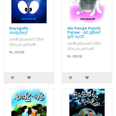
Bayagullo -
Alu Pusige Punchi
බයගුල්ලෝ
Pataw - අළු පූසිගේ
පුංචි පැටව්
ජානකී සූරියආරච්චි විසින්
ජානකී සූරියආරච්චි විසින්
රචිත ළමා ග්‍රන්ථයකි..
රචිත ළමා ග්‍රන්ථයකි..
Rs. 250.00
Rs. 300.00