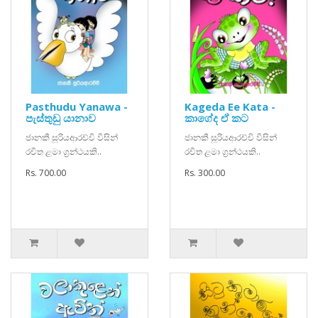
Pasthudu Yanawa -
Kageda Ee Kata -
පැස්තුඩු යානාව
කාගේද ඒ කට
ජානකී සූරියආරච්චි විසින්
ජානකී සූරියආරච්චි විසින්
රචිත ළමා ග්‍රන්ථයකි..
රචිත ළමා ග්‍රන්ථයකි..
Rs. 700.00
Rs. 300.00