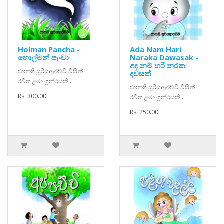
Holman Pancha -
Ada Nam Hari
හොල්මන් පැංචා
Naraka Dawasak -
අද නම් හරි නරක
ජානකී සූරියආරච්චි විසින්
දවසක්
රචිත ළමා ග්‍රන්ථයකි..
ජානකී සූරියආරච්චි විසින්
Rs. 300.00
රචිත ළමා ග්‍රන්ථයකි..
Rs. 250.00