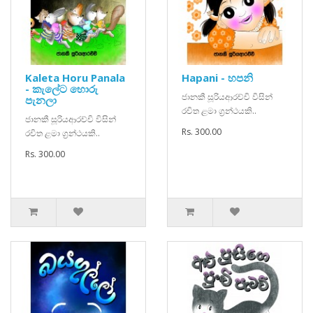
Kaleta Horu Panala
Hapani - හපනි
- කැලේට හොරු
ජානකී සූරියආරච්චි විසින්
පැනලා
රචිත ළමා ග්‍රන්ථයකි..
ජානකී සූරියආරච්චි විසින්
Rs. 300.00
රචිත ළමා ග්‍රන්ථයකි..
Rs. 300.00