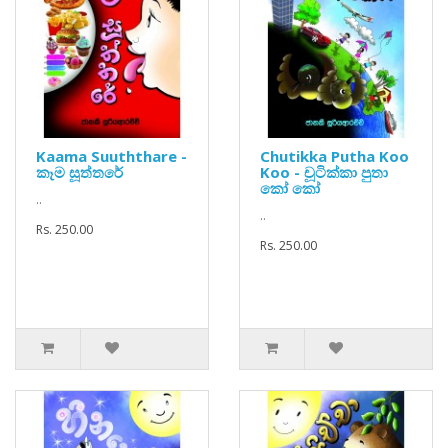
Kaama Suuththare -
Chutikka Putha Koo
කෑම සූත්තරේ
Koo - චූටික්කා පුතා
කෝ කෝ
..
..
Rs. 250.00
Rs. 250.00