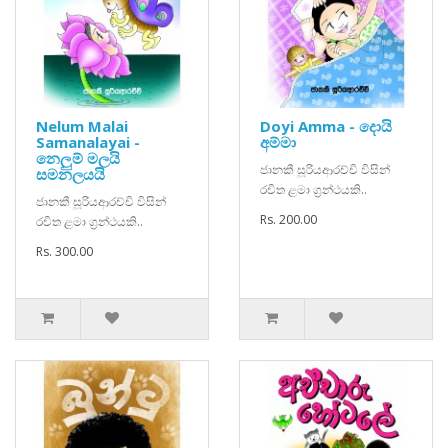
Nelum Malai
Doyi Amma - දොයි
Samanalayai -
අම්මා
නෙලුම් මලයි
ජානකී සූරියආරච්චි විසින්
සමනලයයි
රචිත ළමා ග්‍රන්ථයකි..
ජානකී සූරියආරච්චි විසින්
Rs. 200.00
රචිත ළමා ග්‍රන්ථයකි..
Rs. 300.00