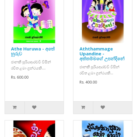
Athe Huruwa - අතේ
Aththammage
හුරුව
Upandine -
අත්තම්මගේ උපන්දිනේ
ජානකී සූරියආරච්චි විසින්
ජානකී සූරියආරච්චි විසින්
රචිත ළමා ග්‍රන්ථයකි....
රචිත ළමා ග්‍රන්ථයකි...
Rs. 600.00
Rs. 400.00