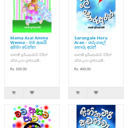
Mama Asai Amma
Sarungale Horu
Wenna - මම ආසයි
Aran - සරුංගලේ
අම්මා වෙන්න
හොරු අරන්
ජානකී සූරියආරච්චි විසින්
ජානකී සූරියආරච්චි විසින්
රචිත ළමා ග්‍රන්ථයකි..
රචිත ළමා ග්‍රන්ථයකි..
Rs. 300.00
Rs. 400.00