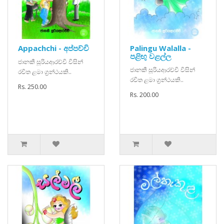
Appachchi - අප්පච්චි
Palingu Walalla -
පළිඟු වළල්ල
ජානකී සූරියආරච්චි විසින්
ජානකී සූරියආරච්චි විසින්
රචිත ළමා ග්‍රන්ථයකි..
රචිත ළමා ග්‍රන්ථයකි..
Rs. 250.00
Rs. 200.00