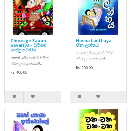
Chootige Sappu
Heena Lanthaya -
Savariya - චුටිගේ
හීන ලන්තය
සාප්පු සවාරිය
ජානකී සූරියආරච්චි විසින්
ජානකී සූරියආරච්චි විසින්
රචිත ළමා ග්‍රන්ථයකි..
රචිත ළමා ග්‍රන්ථයකි..
Rs. 200.00
Rs. 400.00