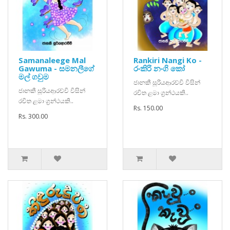
Samanaleege Mal
Rankiri Nangi Ko -
Gawuma - සමනලීගේ
රංකිරි නංගි කෝ
මල් ගවුම
ජානකී සූරියආරච්චි විසින්
ජානකී සූරියආරච්චි විසින්
රචිත ළමා ග්‍රන්ථයකි..
රචිත ළමා ග්‍රන්ථයකි..
Rs. 150.00
Rs. 300.00