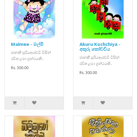
Malmee - මල්මී
Akuru Kochchiya -
අකුරු කෝච්චිය
ජානකී සූරියආරච්චි විසින්
ජානකී සූරියආරච්චි විසින්
රචිත ළමා ග්‍රන්ථයකි..
රචිත ළමා ග්‍රන්ථයකි..
Rs. 300.00
Rs. 300.00