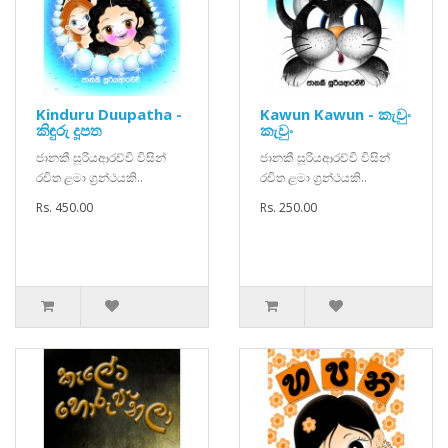
Kinduru Duupatha -
Kawun Kawun - කැවුං
කිඳුරු දූපත
කැවුං
ජානකී සූරියආරච්චි විසින්
ජානකී සූරියආරච්චි විසින්
රචිත ළමා ග්‍රන්ථයකි..
රචිත ළමා ග්‍රන්ථයකි..
Rs. 450.00
Rs. 250.00