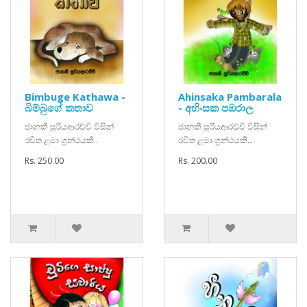
Bimbuge Kathawa -
Ahinsaka Pambarala
බිම්බුගේ කතාව
- අහිංසක පඹරාල
ජානකී සූරියආරච්චි විසින්
ජානකී සූරියආරච්චි විසින්
රචිත ළමා ග්‍රන්ථයකි..
රචිත ළමා ග්‍රන්ථයකි..
Rs. 250.00
Rs. 200.00