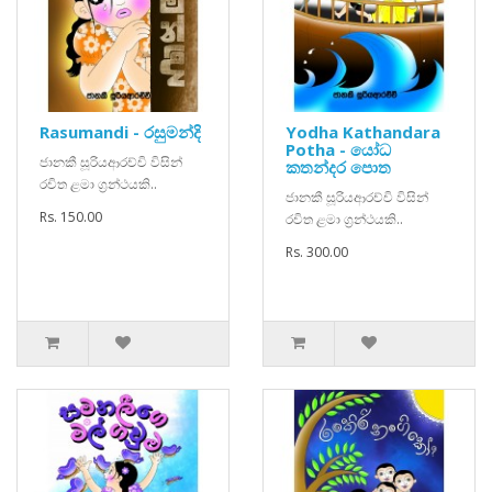
Rasumandi - රසුමන්දි
Yodha Kathandara
Potha - යෝධ
ජානකී සූරියආරච්චි විසින්
කතන්දර පොත
රචිත ළමා ග්‍රන්ථයකි..
ජානකී සූරියආරච්චි විසින්
Rs. 150.00
රචිත ළමා ග්‍රන්ථයකි..
Rs. 300.00