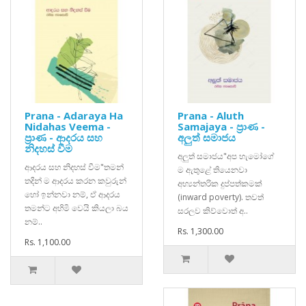
Prana - Adaraya Ha
Prana - Aluth
Nidahas Veema -
Samajaya - ප්‍රාණ -
ප්‍රාණ - ආදරය සහ
අලුත් සමාජය
නිදහස් වීම
අලුත් සමාජය"අප හැමෝගේ
ආදරය සහ නිදහස් වීම"තමන්
ම ඇතුළේ තියෙනවා
තදින් ම ආදරය කරන කවුරුන්
අභ්‍යන්තරික දුප්පත්කමක්
හෝ ඉන්නවා නම්, ඒ ආදරය
(inward poverty). තවත්
තමන්ට අහිමි වෙයි කියලා බය
සරලව කිව්වොත් අ..
නම්..
Rs. 1,300.00
Rs. 1,100.00