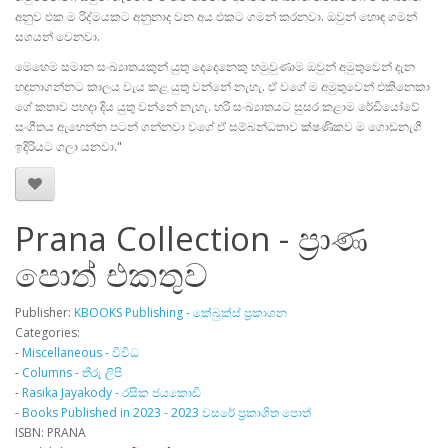
අනුව එක ම රිද්මයකට අනුනාද වන අය එකට ගමන් කරනවා. ඔවුන් හොඳ ගමන්
සගයන් වෙනවා.
මෙහෙම සමාන සංඛ්‍යාතයකුන් යුතු දෙදෙනෙකු හමුවුණාම ඔවුන් අමුතුවෙන් දැන
හඳුනාගන්නට කාලය වැය කළ යුතු වන්නේ නැහැ. ඒ වගේ ම අමුතුවෙන් එකිනෙකා
ගේ කතාව පහදා දිය යුතු වන්නේ නැහැ. හරි සංඛ්‍යාතයට සුසර කළාම රේඩියෝවේ
සංගීතය ඇහෙන්න පටන් ගන්නවා වගේ ඒ සම්බන්ධතාව ක්ෂණිකව ම ගොඩනැගී
ඉදිරියට ගලා යනවා."
Prana Collection - ප්‍රාණ
පොත් එකතුව
Publisher:
KBOOKS Publishing - කේබුක්ස් ප්‍රකාශන
Categories:
-
Miscellaneous - විවිධ
-
Columns - තීරු ලිපි
-
Rasika Jayakody - රසික ජයකොඩි
-
Books Published in 2023 - 2023 වසරේ ප්‍රකාශිත පොත්
ISBN: PRANA