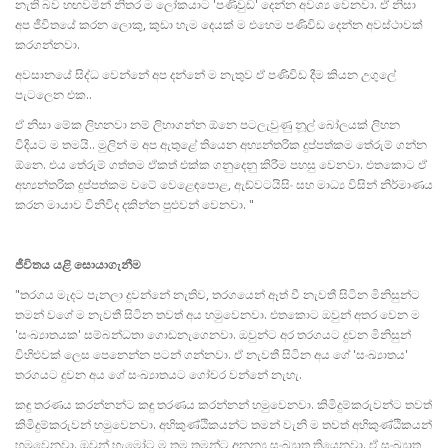
නැති බව හඟවමින් නිතර ම ලෝකයාට 'පණිවුඩ' දෙන්න අවශ්‍ය වෙනවා. ඒ නිසා
අප ජීවිතයේ කරන ලොකු, කුඩා හැම දෙයක් ම එහෙම පණිවිඩ දෙන්න අවස්ථාවක්
කරගන්නවා.
අවසානයේ සිද්ධ වෙන්නේ අප දන්නේ ම නැතුව ඒ පණිවිඩ දීම කියන උගුලේ
පැටලෙන එක..
ඒ නිසා මේක ලිහනවා නම් ලිහාගන්න ඕනෙ පටලැවුණු නූල් බෝලයක් ලිහන
විදියට ම තමයි.. මුලින් ම අප ඇතුළේ තියෙන අභ්‍යන්තරික දුප්පත්කම තේරුම් ගන්න
ඕනෙ. එය තේරුම් ගත්තම ඒකත් එක්ක ගනුදෙනු කිරීම පහසු වෙනවා. එතකොට ඒ
අභ්‍යන්තරික දුප්පත්කම වටේ වෙළෙඳපොළ, ඇඩ්වටයිසිං සහ මාධ්‍ය විසින් නිර්මාණය
කරන මායාව විනිවිද දකින්න පුළුවන් වෙනවා. "
ජීවිතය යළි සොයාගැනීම
"තරගය මැදට පැනලා දුවන්නේ නැතිව, තරගයෙන් ඈත් වී නැවතී සිටින මිනිසුන්ට
තමන් වගේ ම නැවතී සිටින තවත් අය හමුවෙනවා. එතකොට ඔවුන් අතර වෙන ම
'සංඛ්‍යාතයක' සම්බන්ධතා ගොඩනැගෙනවා. ඔවුන්ට අර තරගයට දුවන මිනිසුන්
විහිළුවක් ලෙස පෙනෙන්න පටන් ගන්නවා. ඒ නැවතී සිටින අය ගේ 'සංඛ්‍යාතය'
තරගයට දුවන අය ගේ සංඛ්‍යාතයට ගෝචර වන්නේ නැහැ.
කඳු තරණය කරන්නන්ට කඳු තරණය කරන්නන් හමුවෙනවා. කිමිදුම්කරුවන්ට තවත්
කිමිදුම්කරුවන් හමුවෙනවා. අහිකුණ්ඨිකයන්ට තමන් වැනි ම තවත් අහිකුණ්ඨිකයන්
හමුවෙනවා. ඔවුන් හැමෝට ම තම තමන්ට අනන්‍ය සංඛ්‍යාත තියෙනවා. ඒ සංඛ්‍යාත