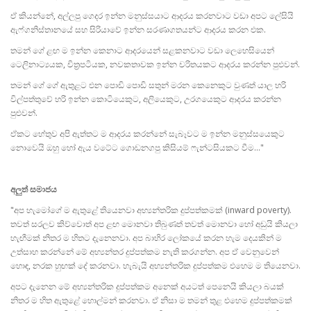
ඒ කියන්නේ, අල්ලපු ගෙදර ඉන්න මනුස්සයාට ආදරය කරනවාට වඩා අපට ලේසියි
ඇෆ්ගනිස්තානයේ සහ සිරියාවේ ඉන්න සරණාගතයන්ට ආදරය කරන එක.
තමන් ගේ ළඟ ම ඉන්න කෙනාට ආදරයෙන් සළකනවාට වඩා ලෙහෙසියෙන්
ටෙලිනාට්‍යයක, චිත්‍රපටියක, නවකතාවක ඉන්න චරිතයකට ආදරය කරන්න පුළුවන්.
තමන් ගේ ගේ ඇතුළට එන පොඩි පොඩි සතුන් මරන කෙනෙකුට වුණත් යාල හරි
විල්පත්තුවේ හරි ඉන්න කොටියෙකුට, අලියෙකුට, උරගයෙකුට ආදරය කරන්න
පුළුවන්.
ඒකට හේතුව අපි ඇත්තට ම ආදරය කරන්නේ සැබෑවට ම ඉන්න මනුස්සයෙකුට
නොවෙයි ඔහු හෝ ඇය වටේට ගොඩනගපු කිසියම් ෆැන්ටසියකට වීම..."
අලුත් සමාජය
"අප හැමෝගේ ම ඇතුළේ තියෙනවා අභ්‍යන්තරික දුප්පත්කමක් (inward poverty).
තවත් සරලව කිව්වොත් අප ළඟ මොනවා තිබුණත් තවත් මොනවා හෝ අඩුයි කියලා
හැඟීමක් නිතර ම හිතට දැනෙනවා. අප බාහිර ලෝකයේ කරන හැම දෙයකින් ම
උත්සාහ කරන්නේ මේ අභ්‍යන්තර දුප්පත්කම නැති කරගන්න. අප ඒ වෙනුවෙන්
හොඳ, නරක හුඟක් දේ කරනවා. හැබැයි අභ්‍යන්තරික දුප්පත්කම එහෙම ම තියෙනවා.
අපට දැනෙන මේ අභ්‍යන්තරික දුප්පත්කම අනෙක් අයටත් පෙනෙයි කියලා බයක්
නිතර ම හිත ඇතුළේ හොල්මන් කරනවා. ඒ නිසා ම තමන් තුළ එහෙම දුප්පත්කමක්