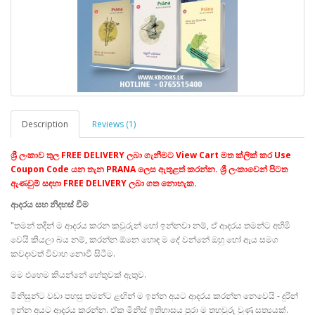
Description
Reviews (1)
ශ්‍රී ලංකාව තුල
FREE DELIVERY ලබා ගැනීමට View Cart මත ක්ලික් කර Use
Coupon Code යන තැන PRANA ලෙස ඇතුළත් කරන්න.
ශ්‍රී ලංකාවෙන් පිටත
ඇණවුම් සඳහා FREE DELIVERY ලබා ගත නොහැක.
ආදරය සහ නිදහස් වීම
"තමන් තදින් ම ආදරය කරන කවුරුන් හෝ ඉන්නවා නම්, ඒ ආදරය තමන්ට අහිමි
වෙයි කියලා බය නම්, කරන්න ඕනෙ හොඳ ම දේ වන්නේ ඔහු හෝ ඇය සමග
කවදාවත් විවාහ නොවී සිටීම.
මම එහෙම කියන්නේ හේතුවක් ඇතුව.
මිනිසුන්ට වඩා පහසු තමන්ට ළඟින් ම ඉන්න අයට ආදරය කරන්න නෙවෙයි - දුරින්
ඉන්න අයට ආදරය කරන්න. ඒක මිනිස් ඉතිහාසය පුරා ම තහවුරු වුණු සත්‍යයක්.