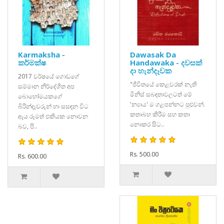
Karmaksha -
Dawasak Da
කර්මක්ෂ
Handawaka - දවසක්
දා හැන්දෑවක
2017 වර්ෂයේ ගොඩගේ
"ජීවිතයේ කෙළවරක් නැති
සම්මාන නිර්දේශිත අප
මිනිස් සබඳතාවලටත් මේ
බොහෝමයකගේ
'න්‍යාය' ම ගළපන්නට පුළුවන්.
බිරින්දෑවරුන් හා සසඳන විට
කතාබහ කිරීම සහ කතා
ඇය රූමත් එකියක නොවන
නොකර සිට..
බව, පි..
Rs. 500.00
Rs. 600.00