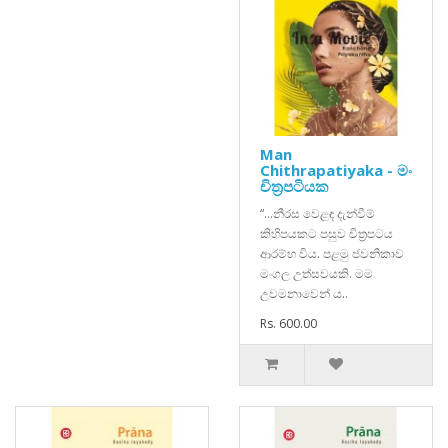
Man
Chithrapatiyaka - මං
චිත්‍රපටියක
“...නීරස වෙළඳ දැන්වීම්
කිහිපයකට පසුව චිත්‍රපටය
ආරම්භ විය. පළමු ජවනිකාව
මංගල උත්සවයකි. මම
උවමනාවෙන් ය..
Rs. 600.00