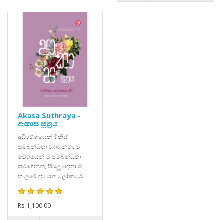
Akasa Suthraya -
ආකාස සූත්‍රය
අධිවේගයෙන් මිනිස්
සම්බන්ධතා හදාගන්න, ඒ
වේගයෙන් ම සම්බන්ධතා
කඩාගන්න, සියලු දෙනා ම
හැල්මේ දුව යන ලෝකයේ..
Rs. 1,100.00