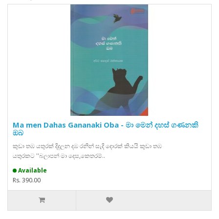
Ma men Dahas Gananaki Oba - මා මෙන් දහස් ගණනකි
ඔබ
කුඩා තඹ යතුරක් දිදුලන දඹ රනින් සැදි දොරක් කියයි කුඩා තඹ
යතුරකට ''බලාපන් මා දෙස,කෙතරම්..
Available
Rs. 390.00