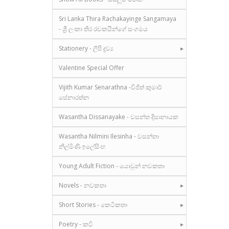
Sri Lanka Thira Rachakayinge Sangamaya
- ශ්‍රී ලංකා තිර රචකයින්ගේ සංගමය
Stationery - ලිපි ද්‍රව්‍ය
Valentine Special Offer
Vijith Kumar Senarathna -විජිත් කුමාර්
සේනාරත්න
Wasantha Dissanayake - වසන්ත දිසානායක
Wasantha Nilmini Ilesinha - වසන්තා
නිල්මිණි ඉලේසිංහ
Young Adult Fiction - යොවුන් නවකතා
Novels - නවකතා
Short Stories - කෙටිකතා
Poetry - කවි