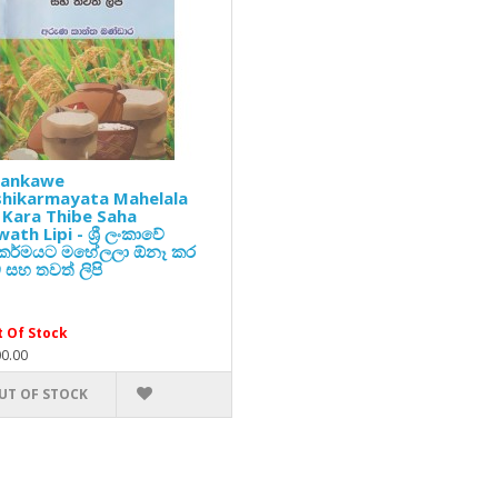
 Lankawe
shikarmayata Mahelala
 Kara Thibe Saha
ath Lipi - ශ්‍රී ලංකාවේ
ිකර්මයට මහේලලා ඕනෑ කර
 සහ තවත් ලිපි
 Of Stock
00.00
UT OF STOCK