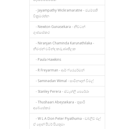
- Jayampathy Wickramaratne - ජයම්පතී
වික්‍රමරත්න
- Newton Gunasekara - නිව්ටන්
ගුණසේකර
- Niranjan Chaminda Karunathilaka -
නිරංජන් චමින්ද කරුණාතිලක
- Paula Hawkins
- R Freyarman - ආර් ෆ්රෙයර්මන්
- Saminadan Wimal - සාමිනාදන් විමල්
- Stanley Perera - ස්ටැන්ලි පෙරේරා
- Thushaari Abeysekara - තුෂාරි
අබේසේකර
- W L A Don Peter Piyathuma - ඩබ්ලිව් එල්
ඒ දොන් පීටර් පියතුමා