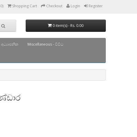
(0)
Shopping Cart
Checkout
Login
Register
0 item(s) - Rs. 0.00
 අධ්‍යාපනික
Miscellaneous - විවිධ
ණ්ඩාර