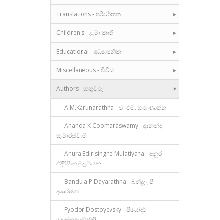
Translations - පරිවර්තන
Children's - ළමා කෘති
Educational - අධ්‍යාපනික
Miscellaneous - විවිධ
Authors - කතුවරු
- A.M.Karunarathna - ඒ. එම්. කරුණාත්න
- Ananda K Coomaraswamy - ආනන්ද
කුමාරස්වාමි
- Anura Edirisinghe Mulatiyana - අනුර
එදිරිසිංහ මුලටියන
- Bandula P Dayarathna - බන්දුල පී
දයාරත්න
- Fyodor Dostoyevsky - පියෝදර්
දොස්තයෙව්ස්කි