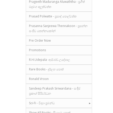
Prageeth Maduranga Aluwaththa - ප්‍රගීත්
මදුරංග අලුත්වත්ත
Prasad Polwatte - ප්‍රසාද් පොල්වත්ත
Prasanna Sanjeewa Thennakoon - ප්‍රසන්න
සංජීව තෙන්නකෝන්
Pre Order Now
Promotions
R.H.Udepala -ආර්.එච්.උදේපාල
Rare Books - දුර්ලභ පොත්
Ronald Vroon
Sandeep Prakash Siriwardana - සංදීප්
ප්‍රකාශ් සිරිවර්ධන
Sci-Fi - විද්‍යා ප්‍රබන්ධ
Show All Books - සියලුම පොත්