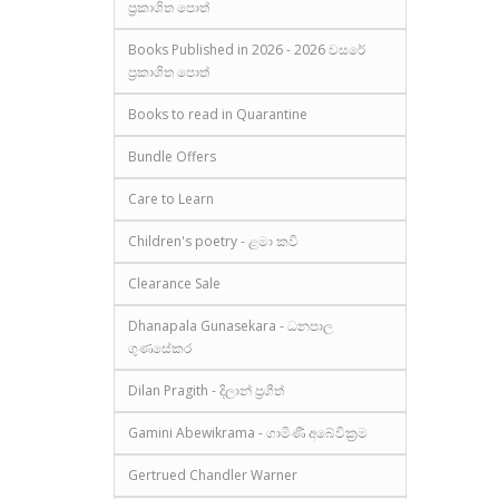
ප්‍රකාශිත පොත්
Books Published in 2026 - 2026 වසරේ
ප්‍රකාශිත පොත්
Books to read in Quarantine
Bundle Offers
Care to Learn
Children's poetry - ළමා කවි
Clearance Sale
Dhanapala Gunasekara - ධනපාල
ගුණසේකර
Dilan Pragith - දිලාන් ප්‍රගීත්
Gamini Abewikrama - ගාමිණී අබේවික්‍රම
Gertrued Chandler Warner