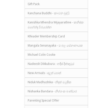
Gift Pack
Kanchana Buddhi - කාංචන බුද්ධි
Kanishka Mhendra Wijayarathne - කනිෂ්ක
මහේන්ද්‍ර විජයරත්න
KReader Membership Card
Mangala Senanayaka - මංගල සේනානායක
Michael Colin Cooke
Nadeesh Dikkubura - නදීෂ් දික්කුඹුර
New Arrivals - අලුත් පොත්
Niduk Madhushika - නිදුක් මධුෂික
Nishanka Bandara - නිශ්ශංක බණ්ඩාර
Parenting Special Offer