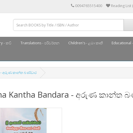
0094765515400
Reading List 
y - කවි
Translations - පරිවර්තන
Children's - ළමා කෘති
Educational -
 - අරුණ කාන්ත බණ්ඩාර
na Kantha Bandara - අරුණ කාන්ත බ