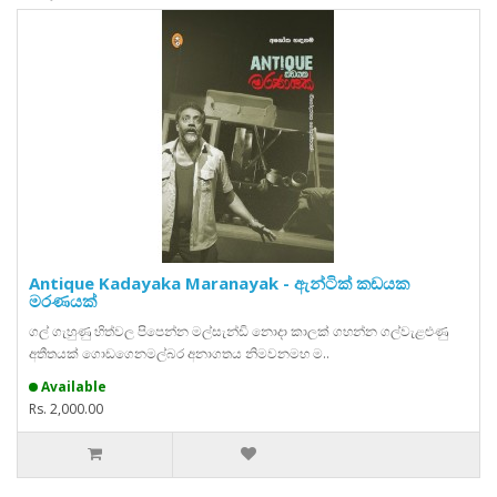
Antique Kadayaka Maranayak - ඇන්ටික් කඩයක
මරණයක්
ගල් ගැහුණු හිත්වල පිපෙන්න මල්සැන්ඩි නොදා කාලක් ගහන්න ගල්වැළළුණු
අතීතයක් ගොඩගෙනමල්බර අනාගතය නිමවනමහ ම..
Available
Rs. 2,000.00