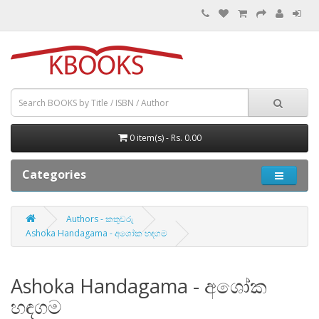
0 item(s) - Rs. 0.00
Categories
Authors - කතුවරු
Ashoka Handagama - අශෝක හඳගම
Ashoka Handagama - අශෝක
හඳගම