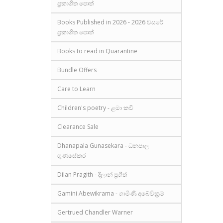
ප්‍රකාශිත පොත්
Books Published in 2026 - 2026 වසරේ
ප්‍රකාශිත පොත්
Books to read in Quarantine
Bundle Offers
Care to Learn
Children's poetry - ළමා කවි
Clearance Sale
Dhanapala Gunasekara - ධනපාල
ගුණසේකර
Dilan Pragith - දිලාන් ප්‍රගීත්
Gamini Abewikrama - ගාමිණී අබේවික්‍රම
Gertrued Chandler Warner