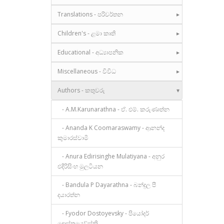
Translations - පරිවර්තන
Children's - ළමා කෘති
Educational - අධ්‍යාපනික
Miscellaneous - විවිධ
Authors - කතුවරු
- A.M.Karunarathna - ඒ. එම්. කරුණාත්න
- Ananda K Coomaraswamy - ආනන්ද
කුමාරස්වාමි
- Anura Edirisinghe Mulatiyana - අනුර
එදිරිසිංහ මුලටියන
- Bandula P Dayarathna - බන්දුල පී
දයාරත්න
- Fyodor Dostoyevsky - පියෝදර්
දොස්තයෙව්ස්කි