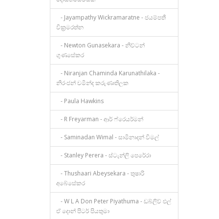
- Jayampathy Wickramaratne - ජයම්පතී
වික්‍රමරත්න
- Newton Gunasekara - නිව්ටන්
ගුණසේකර
- Niranjan Chaminda Karunathilaka -
නිරංජන් චමින්ද කරුණාතිලක
- Paula Hawkins
- R Freyarman - ආර් ෆ්රෙයර්මන්
- Saminadan Wimal - සාමිනාදන් විමල්
- Stanley Perera - ස්ටැන්ලි පෙරේරා
- Thushaari Abeysekara - තුෂාරි
අබේසේකර
- W L A Don Peter Piyathuma - ඩබ්ලිව් එල්
ඒ දොන් පීටර් පියතුමා