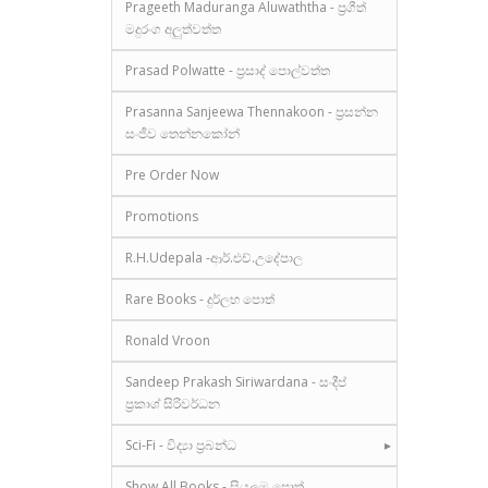
Prageeth Maduranga Aluwaththa - ප්‍රගීත්
මදුරංග අලුත්වත්ත
Prasad Polwatte - ප්‍රසාද් පොල්වත්ත
Prasanna Sanjeewa Thennakoon - ප්‍රසන්න
සංජීව තෙන්නකෝන්
Pre Order Now
Promotions
R.H.Udepala -ආර්.එච්.උදේපාල
Rare Books - දුර්ලභ පොත්
Ronald Vroon
Sandeep Prakash Siriwardana - සංදීප්
ප්‍රකාශ් සිරිවර්ධන
Sci-Fi - විද්‍යා ප්‍රබන්ධ
Show All Books - සියලුම පොත්