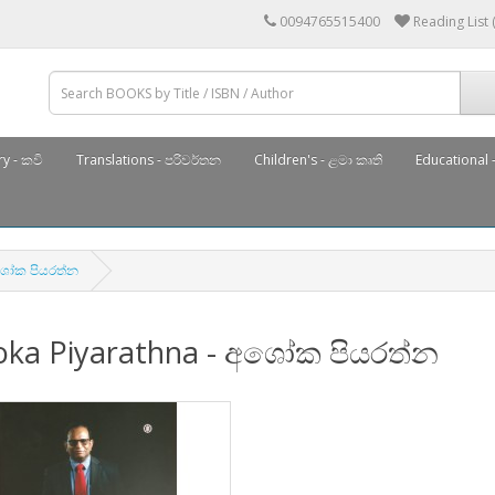
0094765515400
Reading List 
y - කවි
Translations - පරිවර්තන
Children's - ළමා කෘති
Educational -
අශෝක පියරත්න
oka Piyarathna - අශෝක පියරත්න