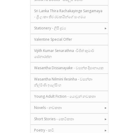
Sri Lanka Thira Rachakayinge Sangamaya
- ශ්‍රී ලංකා තිර රචකයින්ගේ සංගමය
Stationery - ලිපි ද්‍රව්‍ය
Valentine Special Offer
Vijith Kumar Senarathna -විජිත් කුමාර්
සේනාරත්න
Wasantha Dissanayake - වසන්ත දිසානායක
Wasantha Nilmini Ilesinha - වසන්තා
නිල්මිණි ඉලේසිංහ
Young Adult Fiction - යොවුන් නවකතා
Novels - නවකතා
Short Stories - කෙටිකතා
Poetry - කවි