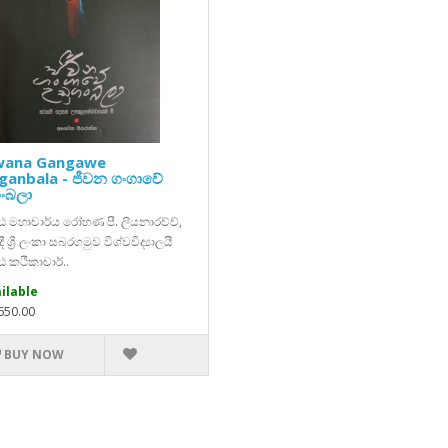
wana Gangawe
anbala - ජීවන ගංගාවේ
ංබලා
ෂ්ඨ මහාචාර්ය රෝහණ පී. ලියනාරච්ච්,
ී ශ්‍රී ලංකා සබරගමුව විශ්වවිද්‍යාලයී
්ඨ කථීකාචාර්..
ilable
,650.00
BUY NOW