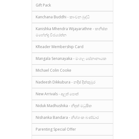
Gift Pack
Kanchana Buddhi - කාංචන බුද්ධි
Kanishka Mhendra Wijayarathne - කනිෂ්ක
මහේන්ද්‍ර විජයරත්න
KReader Membership Card
Mangala Senanayaka - මංගල සේනානායක
Michael Colin Cooke
Nadeesh Dikkubura - නදීෂ් දික්කුඹුර
New Arrivals - අලුත් පොත්
Niduk Madhushika - නිදුක් මධුෂික
Nishanka Bandara - නිශ්ශංක බණ්ඩාර
Parenting Special Offer