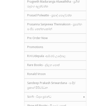
Prageeth Maduranga Aluwaththa - ප්‍රගීත්
මදුරංග අලුත්වත්ත
Prasad Polwatte - ප්‍රසාද් පොල්වත්ත
Prasanna Sanjeewa Thennakoon - ප්‍රසන්න
සංජීව තෙන්නකෝන්
Pre Order Now
Promotions
R.H.Udepala -ආර්.එච්.උදේපාල
Rare Books - දුර්ලභ පොත්
Ronald Vroon
Sandeep Prakash Siriwardana - සංදීප්
ප්‍රකාශ් සිරිවර්ධන
Sci-Fi - විද්‍යා ප්‍රබන්ධ
Show All Books - සියලුම පොත්