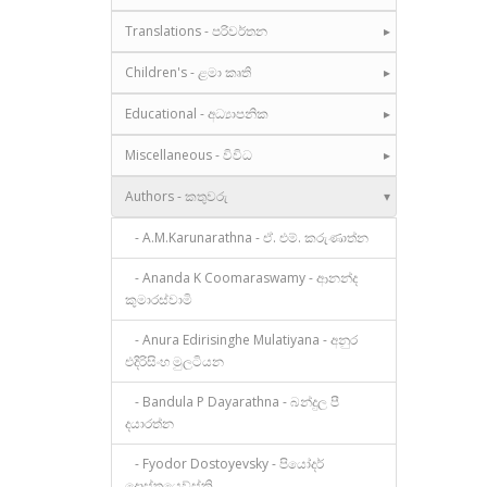
Translations - පරිවර්තන
Children's - ළමා කෘති
Educational - අධ්‍යාපනික
Miscellaneous - විවිධ
Authors - කතුවරු
- A.M.Karunarathna - ඒ. එම්. කරුණාත්න
- Ananda K Coomaraswamy - ආනන්ද
කුමාරස්වාමි
- Anura Edirisinghe Mulatiyana - අනුර
එදිරිසිංහ මුලටියන
- Bandula P Dayarathna - බන්දුල පී
දයාරත්න
- Fyodor Dostoyevsky - පියෝදර්
දොස්තයෙව්ස්කි