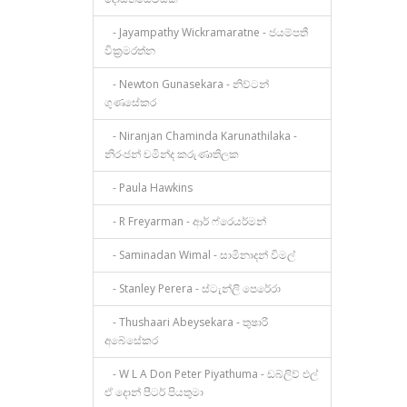
- Jayampathy Wickramaratne - ජයම්පතී
වික්‍රමරත්න
- Newton Gunasekara - නිව්ටන්
ගුණසේකර
- Niranjan Chaminda Karunathilaka -
නිරංජන් චමින්ද කරුණාතිලක
- Paula Hawkins
- R Freyarman - ආර් ෆ්රෙයර්මන්
- Saminadan Wimal - සාමිනාදන් විමල්
- Stanley Perera - ස්ටැන්ලි පෙරේරා
- Thushaari Abeysekara - තුෂාරි
අබේසේකර
- W L A Don Peter Piyathuma - ඩබ්ලිව් එල්
ඒ දොන් පීටර් පියතුමා