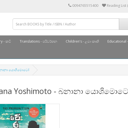
0094765515400
Reading List 
y - කවි
Translations - පරිවර්තන
Children's - ළමා කෘති
Educational -
 බනානා යොශිමොටෝ
ana Yoshimoto - බනානා යොශිමොට