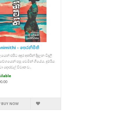
nimithi - පෙරනිමිති
න් එපිට අඳුර අතරින් දිදුලන විදුලි
වේගයෙන් පසු වෙමින් ගියේය. දුම්රිය
ා දොරවල් විවෘත ව..
ilable
90.00
BUY NOW