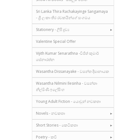
Sri Lanka Thira Rachakayinge Sangamaya
- ශ්‍රී ලංකා තිර රචකයින්ගේ සංගමය
Stationery - ලිපි ද්‍රව්‍ය
Valentine Special Offer
Vijith Kumar Senarathna -විජිත් කුමාර්
සේනාරත්න
Wasantha Dissanayake - වසන්ත දිසානායක
Wasantha Nilmini Ilesinha - වසන්තා
නිල්මිණි ඉලේසිංහ
Young Adult Fiction - යොවුන් නවකතා
Novels - නවකතා
Short Stories - කෙටිකතා
Poetry - කවි