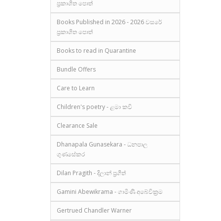
ප්‍රකාශිත පොත්
Books Published in 2026 - 2026 වසරේ
ප්‍රකාශිත පොත්
Books to read in Quarantine
Bundle Offers
Care to Learn
Children's poetry - ළමා කවි
Clearance Sale
Dhanapala Gunasekara - ධනපාල
ගුණසේකර
Dilan Pragith - දිලාන් ප්‍රගීත්
Gamini Abewikrama - ගාමිණී අබේවික්‍රම
Gertrued Chandler Warner