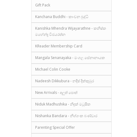
Gift Pack
Kanchana Buddhi - කාංචන බුද්ධි
Kanishka Mhendra Wijayarathne - කනිෂ්ක
මහේන්ද්‍ර විජයරත්න
KReader Membership Card
Mangala Senanayaka - මංගල සේනානායක
Michael Colin Cooke
Nadeesh Dikkubura - නදීෂ් දික්කුඹුර
New Arrivals - අලුත් පොත්
Niduk Madhushika - නිදුක් මධුෂික
Nishanka Bandara - නිශ්ශංක බණ්ඩාර
Parenting Special Offer