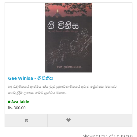
Gee Winisa - ගී විනිස
හඳ රැඳි ගීතයේ ආත්මීය කියැවුම සුභාවිත ගීතයේ අරුත ප්‍රේක්ෂක මනසට
කාවැද්දීම උදෙසා මෙම ග්‍රන්ථය මහඟ..
Available
Rs. 300.00
Showing 1 to 1 of 1 (1 Pages)