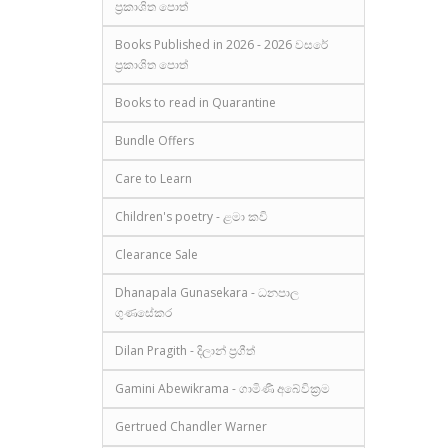
ප්‍රකාශිත පොත්
Books Published in 2026 - 2026 වසරේ
ප්‍රකාශිත පොත්
Books to read in Quarantine
Bundle Offers
Care to Learn
Children's poetry - ළමා කවි
Clearance Sale
Dhanapala Gunasekara - ධනපාල
ගුණසේකර
Dilan Pragith - දිලාන් ප්‍රගීත්
Gamini Abewikrama - ගාමිණී අබේවික්‍රම
Gertrued Chandler Warner