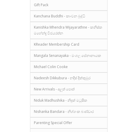
Gift Pack
Kanchana Buddhi - කාංචන බුද්ධි
Kanishka Mhendra Wijayarathne - කනිෂ්ක
මහේන්ද්‍ර විජයරත්න
KReader Membership Card
Mangala Senanayaka - මංගල සේනානායක
Michael Colin Cooke
Nadeesh Dikkubura - නදීෂ් දික්කුඹුර
New Arrivals - අලුත් පොත්
Niduk Madhushika - නිදුක් මධුෂික
Nishanka Bandara - නිශ්ශංක බණ්ඩාර
Parenting Special Offer