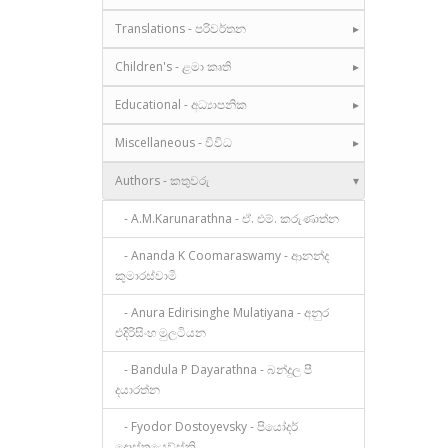
Translations - පරිවර්තන
Children's - ළමා කෘති
Educational - අධ්‍යාපනික
Miscellaneous - විවිධ
Authors - කතුවරු
- A.M.Karunarathna - ඒ. එම්. කරුණාත්න
- Ananda K Coomaraswamy - ආනන්ද
කුමාරස්වාමි
- Anura Edirisinghe Mulatiyana - අනුර
එදිරිසිංහ මුලටියන
- Bandula P Dayarathna - බන්දුල පී
දයාරත්න
- Fyodor Dostoyevsky - පියෝදර්
දොස්තයෙව්ස්කි