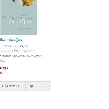
ika - අකාලිකා
වීම අවසන් වීය... විඥානය
ාවබෝධයක පිහිටි හෙයින් වඩා
න් පවතින මානයක වැසියන් අතරට
ලි..
 Days
50.00
UT OF STOCK