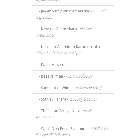
- Jayampathy Wickramaratne - ජයම්පතී
වික්‍රමරත්න
- Newton Gunasekara - නිව්ටන්
ගුණසේකර
- Niranjan Chaminda Karunathilaka -
නිරංජන් චමින්ද කරුණාතිලක
- Paula Hawkins
- R Freyarman - ආර් ෆ්රෙයර්මන්
- Saminadan Wimal - සාමිනාදන් විමල්
- Stanley Perera - ස්ටැන්ලි පෙරේරා
- Thushaari Abeysekara - තුෂාරි
අබේසේකර
- W L A Don Peter Piyathuma - ඩබ්ලිව් එල්
ඒ දොන් පීටර් පියතුමා