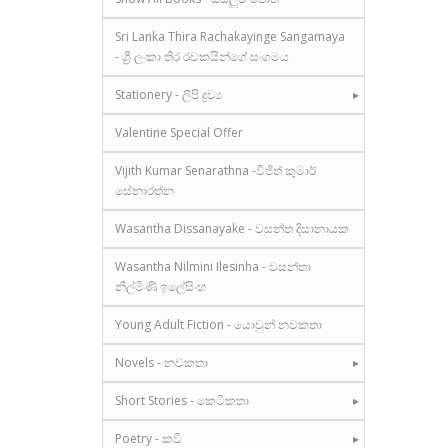
Sri Lanka Thira Rachakayinge Sangamaya
- ශ්‍රී ලංකා තිර රචකයින්ගේ සංගමය
Stationery - ලිපි ද්‍රව්‍ය
Valentine Special Offer
Vijith Kumar Senarathna -විජිත් කුමාර්
සේනාරත්න
Wasantha Dissanayake - වසන්ත දිසානායක
Wasantha Nilmini Ilesinha - වසන්තා
නිල්මිණි ඉලේසිංහ
Young Adult Fiction - යොවුන් නවකතා
Novels - නවකතා
Short Stories - කෙටිකතා
Poetry - කවි