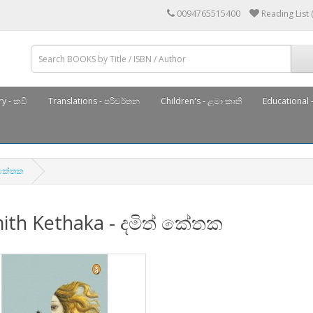
0094765515400
Reading List 
y - කවි
Translations - පරිවර්තන
Children's - ළමා කෘති
Educational -
් කේතක
ith Kethaka - දමිත් කේතක