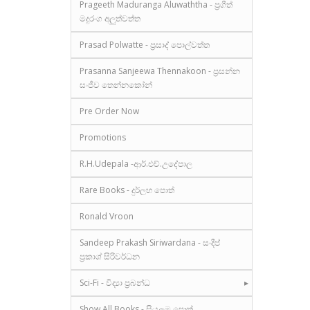
Prageeth Maduranga Aluwaththa - ප්‍රගීත්
මදුරංග අලුත්වත්ත
Prasad Polwatte - ප්‍රසාද් පොල්වත්ත
Prasanna Sanjeewa Thennakoon - ප්‍රසන්න
සංජීව තෙන්නකෝන්
Pre Order Now
Promotions
R.H.Udepala -ආර්.එච්.උදේපාල
Rare Books - දුර්ලභ පොත්
Ronald Vroon
Sandeep Prakash Siriwardana - සංදීප්
ප්‍රකාශ් සිරිවර්ධන
Sci-Fi - විද්‍යා ප්‍රබන්ධ
Show All Books - සියලුම පොත්