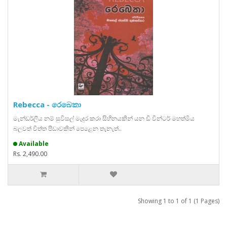
Rebecca - රෙබෙකා
මැන්ඩර්ලිය නම් සුවිසල් මැදුර කරා සිහිනයකින් යන ඩි වින්ටර් මහත්මිය
බලවත් චිත්ත පීඩාවකින් පෙළෙන තැනැත්..
Available
Rs. 2,490.00
Showing 1 to 1 of 1 (1 Pages)