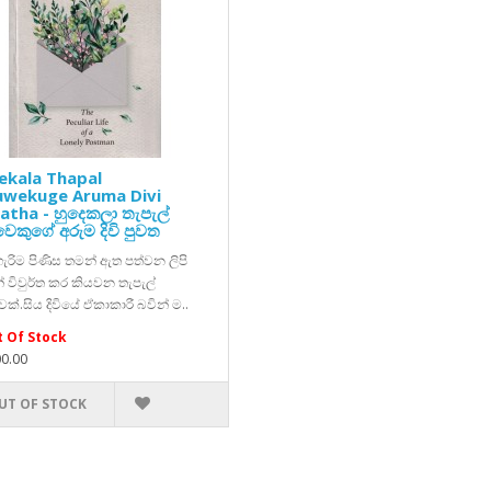
ekala Thapal
uwekuge Aruma Divi
tha - හුදෙකලා තැපැල්
ෙකුගේ අරුම දිවි පුවත
ැරිම පිණිස තමන් ඇත පත්වන ලිපි
් විවුර්ත කර කියවන තැපැල්
ක්.සිය දිවියේ ඒකාකාරී බවින් ම..
 Of Stock
00.00
UT OF STOCK