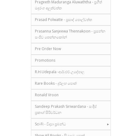
Prageeth Maduranga Aluwaththa - ප්‍රගීත්
මදුරංග අලුත්වත්ත
Prasad Polwatte - ප්‍රසාද් පොල්වත්ත
Prasanna Sanjeewa Thennakoon - ප්‍රසන්න
සංජීව තෙන්නකෝන්
Pre Order Now
Promotions
R.H.Udepala -ආර්.එච්.උදේපාල
Rare Books - දුර්ලභ පොත්
Ronald Vroon
Sandeep Prakash Siriwardana - සංදීප්
ප්‍රකාශ් සිරිවර්ධන
Sci-Fi - විද්‍යා ප්‍රබන්ධ
Show All Books - සියලුම පොත්