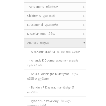
Translations - පරිවර්තන
Children's - ළමා කෘති
Educational - අධ්‍යාපනික
Miscellaneous - විවිධ
Authors - කතුවරු
- A.M.Karunarathna - ඒ. එම්. කරුණාත්න
- Ananda K Coomaraswamy - ආනන්ද
කුමාරස්වාමි
- Anura Edirisinghe Mulatiyana - අනුර
එදිරිසිංහ මුලටියන
- Bandula P Dayarathna - බන්දුල පී
දයාරත්න
- Fyodor Dostoyevsky - පියෝදර්
දොස්තයෙව්ස්කි