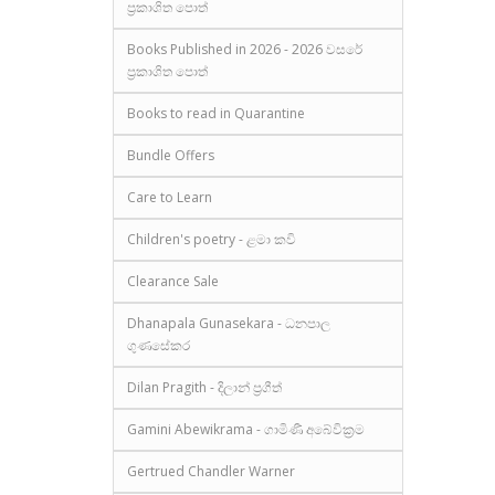
ප්‍රකාශිත පොත්
Books Published in 2026 - 2026 වසරේ
ප්‍රකාශිත පොත්
Books to read in Quarantine
Bundle Offers
Care to Learn
Children's poetry - ළමා කවි
Clearance Sale
Dhanapala Gunasekara - ධනපාල
ගුණසේකර
Dilan Pragith - දිලාන් ප්‍රගීත්
Gamini Abewikrama - ගාමිණී අබේවික්‍රම
Gertrued Chandler Warner