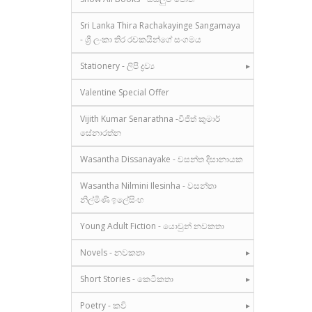
Sri Lanka Thira Rachakayinge Sangamaya
- ශ්‍රී ලංකා තිර රචකයින්ගේ සංගමය
Stationery - ලිපි ද්‍රව්‍ය
Valentine Special Offer
Vijith Kumar Senarathna -විජිත් කුමාර්
සේනාරත්න
Wasantha Dissanayake - වසන්ත දිසානායක
Wasantha Nilmini Ilesinha - වසන්තා
නිල්මිණි ඉලේසිංහ
Young Adult Fiction - යොවුන් නවකතා
Novels - නවකතා
Short Stories - කෙටිකතා
Poetry - කවි