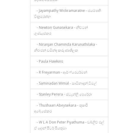
- Jayampathy Wickramaratne - ජයම්පතී
වික්‍රමරත්න
- Newton Gunasekara - නිව්ටන්
ගුණසේකර
- Niranjan Chaminda Karunathilaka -
නිරංජන් චමින්ද කරුණාතිලක
- Paula Hawkins
- R Freyarman - ආර් ෆ්රෙයර්මන්
- Saminadan Wimal - සාමිනාදන් විමල්
- Stanley Perera - ස්ටැන්ලි පෙරේරා
- Thushaari Abeysekara - තුෂාරි
අබේසේකර
- W L A Don Peter Piyathuma - ඩබ්ලිව් එල්
ඒ දොන් පීටර් පියතුමා