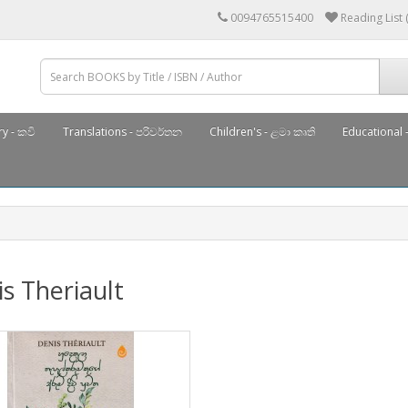
0094765515400
Reading List 
y - කවි
Translations - පරිවර්තන
Children's - ළමා කෘති
Educational -
s Theriault