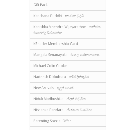
Gift Pack
Kanchana Buddhi - කාංචන බුද්ධි
Kanishka Mhendra Wijayarathne - කනිෂ්ක
මහේන්ද්‍ර විජයරත්න
KReader Membership Card
Mangala Senanayaka - මංගල සේනානායක
Michael Colin Cooke
Nadeesh Dikkubura - නදීෂ් දික්කුඹුර
New Arrivals - අලුත් පොත්
Niduk Madhushika - නිදුක් මධුෂික
Nishanka Bandara - නිශ්ශංක බණ්ඩාර
Parenting Special Offer