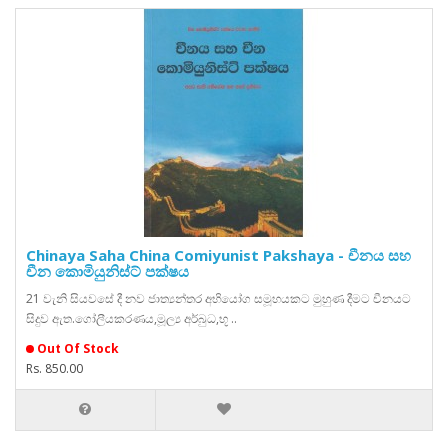
Chinaya Saha China Comiyunist Pakshaya - චීනය සහ
චීන කොමියුනිස්ට් පක්ෂය
21 වැනි සියවසේ දී නව ජාත්‍යන්තර අභියෝග සමූහයකට මුහුණ දීමට චීනයට
සිදුව ඇත.ගෝලීයකරණය,මූල්‍ය අර්බුධ,භූ ..
Out Of Stock
Rs. 850.00