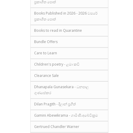
ප්‍රකාශිත පොත්
Books Published in 2026 - 2026 වසරේ
ප්‍රකාශිත පොත්
Books to read in Quarantine
Bundle Offers
Care to Learn
Children's poetry - ළමා කවි
Clearance Sale
Dhanapala Gunasekara - ධනපාල
ගුණසේකර
Dilan Pragith - දිලාන් ප්‍රගීත්
Gamini Abewikrama - ගාමිණී අබේවික්‍රම
Gertrued Chandler Warner