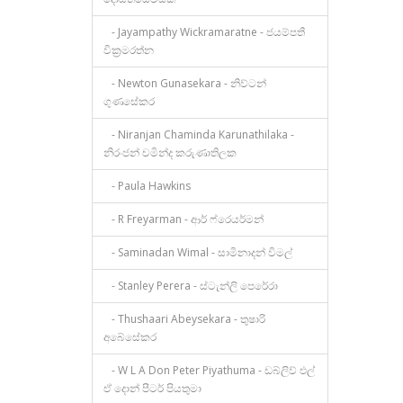
- Jayampathy Wickramaratne - ජයම්පතී
වික්‍රමරත්න
- Newton Gunasekara - නිව්ටන්
ගුණසේකර
- Niranjan Chaminda Karunathilaka -
නිරංජන් චමින්ද කරුණාතිලක
- Paula Hawkins
- R Freyarman - ආර් ෆ්රෙයර්මන්
- Saminadan Wimal - සාමිනාදන් විමල්
- Stanley Perera - ස්ටැන්ලි පෙරේරා
- Thushaari Abeysekara - තුෂාරි
අබේසේකර
- W L A Don Peter Piyathuma - ඩබ්ලිව් එල්
ඒ දොන් පීටර් පියතුමා