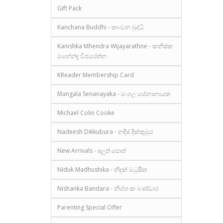
Gift Pack
Kanchana Buddhi - කාංචන බුද්ධි
Kanishka Mhendra Wijayarathne - කනිෂ්ක
මහේන්ද්‍ර විජයරත්න
KReader Membership Card
Mangala Senanayaka - මංගල සේනානායක
Michael Colin Cooke
Nadeesh Dikkubura - නදීෂ් දික්කුඹුර
New Arrivals - අලුත් පොත්
Niduk Madhushika - නිදුක් මධුෂික
Nishanka Bandara - නිශ්ශංක බණ්ඩාර
Parenting Special Offer