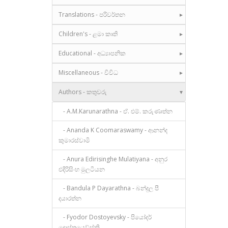
Translations - පරිවර්තන
Children's - ළමා කෘති
Educational - අධ්‍යාපනික
Miscellaneous - විවිධ
Authors - කතුවරු
- A.M.Karunarathna - ඒ. එම්. කරුණාත්න
- Ananda K Coomaraswamy - ආනන්ද
කුමාරස්වාමි
- Anura Edirisinghe Mulatiyana - අනුර
එදිරිසිංහ මුලටියන
- Bandula P Dayarathna - බන්දුල පී
දයාරත්න
- Fyodor Dostoyevsky - පියෝදර්
දොස්තයෙව්ස්කි