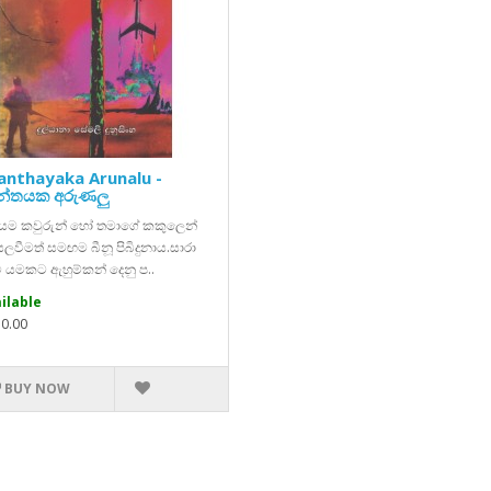
anthayaka Arunalu -
ාන්තයක අරුණලු
දියම කවුරුන් හෝ තමාගේ කකුලෙන්
ලවීමත් සමඟම බීනූ පිබිදුනාය.සාරා
වී යමකට ඇහුම්කන් දෙනු ප..
ilable
50.00
BUY NOW