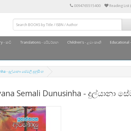
0094765515400
Reading List 
y - කවි
Translations - පරිවර්තන
Children's - ළමා කෘති
Educational -
a - දුල්යානා සේමලි දුනුසිංහ
ana Semali Dunusinha - දුල්යානා සේමල