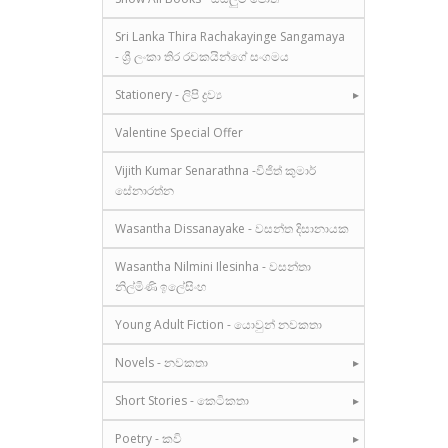
Sri Lanka Thira Rachakayinge Sangamaya
- ශ්‍රී ලංකා තිර රචකයින්ගේ සංගමය
Stationery - ලිපි ද්‍රව්‍ය
Valentine Special Offer
Vijith Kumar Senarathna -විජිත් කුමාර්
සේනාරත්න
Wasantha Dissanayake - වසන්ත දිසානායක
Wasantha Nilmini Ilesinha - වසන්තා
නිල්මිණි ඉලේසිංහ
Young Adult Fiction - යොවුන් නවකතා
Novels - නවකතා
Short Stories - කෙටිකතා
Poetry - කවි