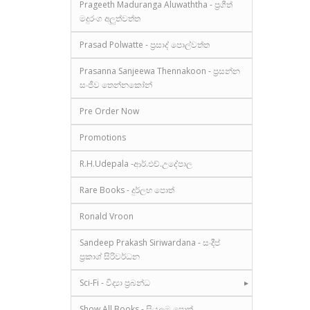
Prageeth Maduranga Aluwaththa - ප්‍රගීත්
මදුරංග අලුත්වත්ත
Prasad Polwatte - ප්‍රසාද් පොල්වත්ත
Prasanna Sanjeewa Thennakoon - ප්‍රසන්න
සංජීව තෙන්නකෝන්
Pre Order Now
Promotions
R.H.Udepala -ආර්.එච්.උදේපාල
Rare Books - දුර්ලභ පොත්
Ronald Vroon
Sandeep Prakash Siriwardana - සංදීප්
ප්‍රකාශ් සිරිවර්ධන
Sci-Fi - විද්‍යා ප්‍රබන්ධ
Show All Books - සියලුම පොත්