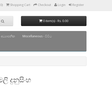
(0)
Shopping Cart
Checkout
Login
Register
0 item(s) - Rs. 0.00
 අධ්‍යාපනික
Miscellaneous - විවිධ
ි දුනුසිංහ