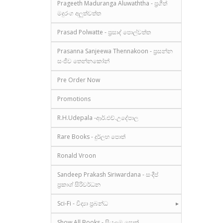
Prageeth Maduranga Aluwaththa - ප්‍රගීත්
මදුරංග අලුත්වත්ත
Prasad Polwatte - ප්‍රසාද් පොල්වත්ත
Prasanna Sanjeewa Thennakoon - ප්‍රසන්න
සංජීව තෙන්නකෝන්
Pre Order Now
Promotions
R.H.Udepala -ආර්.එච්.උදේපාල
Rare Books - දුර්ලභ පොත්
Ronald Vroon
Sandeep Prakash Siriwardana - සංදීප්
ප්‍රකාශ් සිරිවර්ධන
Sci-Fi - විද්‍යා ප්‍රබන්ධ
Show All Books - සියලුම පොත්