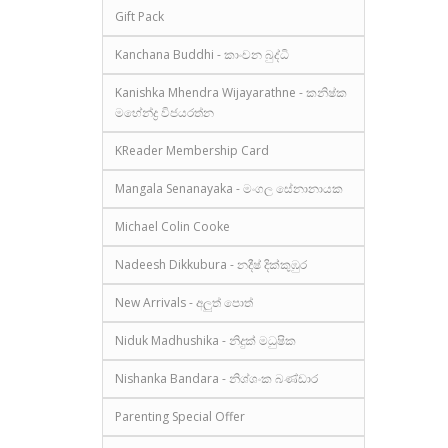
Gift Pack
Kanchana Buddhi - කාංචන බුද්ධි
Kanishka Mhendra Wijayarathne - කනිෂ්ක
මහේන්ද්‍ර විජයරත්න
KReader Membership Card
Mangala Senanayaka - මංගල සේනානායක
Michael Colin Cooke
Nadeesh Dikkubura - නදීෂ් දික්කුඹුර
New Arrivals - අලුත් පොත්
Niduk Madhushika - නිදුක් මධුෂික
Nishanka Bandara - නිශ්ශංක බණ්ඩාර
Parenting Special Offer