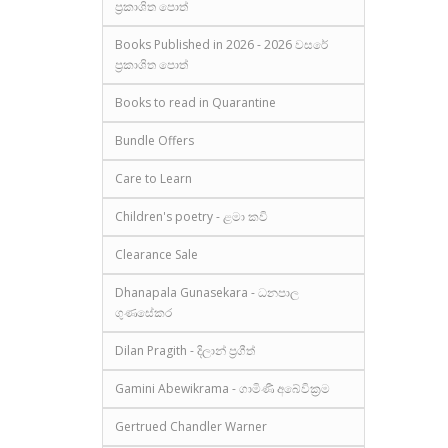
ප්‍රකාශිත පොත්
Books Published in 2026 - 2026 වසරේ
ප්‍රකාශිත පොත්
Books to read in Quarantine
Bundle Offers
Care to Learn
Children's poetry - ළමා කවි
Clearance Sale
Dhanapala Gunasekara - ධනපාල
ගුණසේකර
Dilan Pragith - දිලාන් ප්‍රගීත්
Gamini Abewikrama - ගාමිණී අබේවික්‍රම
Gertrued Chandler Warner