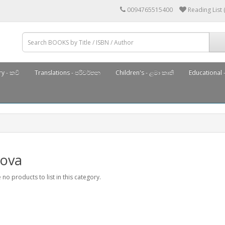
0094765515400
Reading List 
y - කවි
Translations - පරිවර්තන
Children's - ළමා කෘති
Educational -
rova
 no products to list in this category.