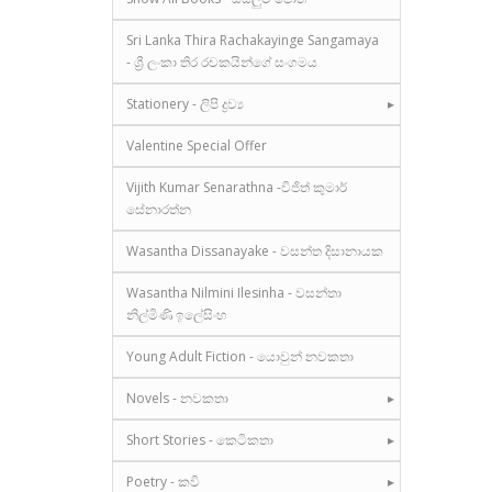
Sri Lanka Thira Rachakayinge Sangamaya
- ශ්‍රී ලංකා තිර රචකයින්ගේ සංගමය
Stationery - ලිපි ද්‍රව්‍ය
Valentine Special Offer
Vijith Kumar Senarathna -විජිත් කුමාර්
සේනාරත්න
Wasantha Dissanayake - වසන්ත දිසානායක
Wasantha Nilmini Ilesinha - වසන්තා
නිල්මිණි ඉලේසිංහ
Young Adult Fiction - යොවුන් නවකතා
Novels - නවකතා
Short Stories - කෙටිකතා
Poetry - කවි