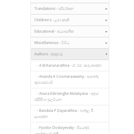
Translations - පරිවර්තන
Children's - ළමා කෘති
Educational - අධ්‍යාපනික
Miscellaneous - විවිධ
Authors - කතුවරු
- A.M.Karunarathna - ඒ. එම්. කරුණාත්න
- Ananda K Coomaraswamy - ආනන්ද
කුමාරස්වාමි
- Anura Edirisinghe Mulatiyana - අනුර
එදිරිසිංහ මුලටියන
- Bandula P Dayarathna - බන්දුල පී
දයාරත්න
- Fyodor Dostoyevsky - පියෝදර්
දොස්තයෙව්ස්කි