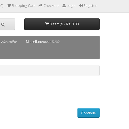
(0)
Shopping Cart
Checkout
Login
Register
0 item(s) - Rs. 0.00
 අධ්‍යාපනික
Miscellaneous - විවිධ
Continue