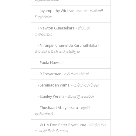
- Jayampathy Wickramaratne - ජයම්පතී
වික්‍රමරත්න
- Newton Gunasekara - නිව්ටන්
ගුණසේකර
- Niranjan Chaminda Karunathilaka -
නිරංජන් චමින්ද කරුණාතිලක
- Paula Hawkins
- R Freyarman - ආර් ෆ්රෙයර්මන්
- Saminadan Wimal - සාමිනාදන් විමල්
- Stanley Perera - ස්ටැන්ලි පෙරේරා
- Thushaari Abeysekara - තුෂාරි
අබේසේකර
- W L A Don Peter Piyathuma - ඩබ්ලිව් එල්
ඒ දොන් පීටර් පියතුමා