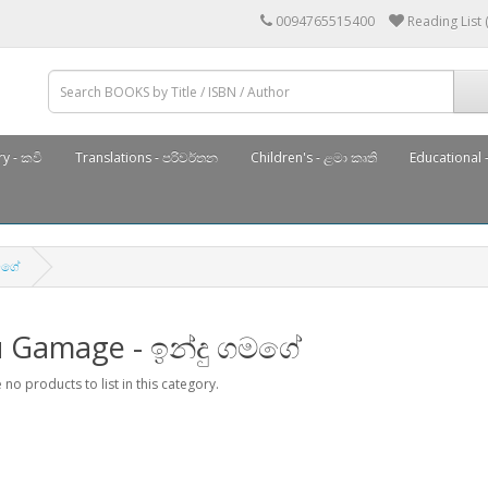
0094765515400
Reading List 
y - කවි
Translations - පරිවර්තන
Children's - ළමා කෘති
Educational -
මගේ
u Gamage - ඉන්දු ගමගේ
 no products to list in this category.