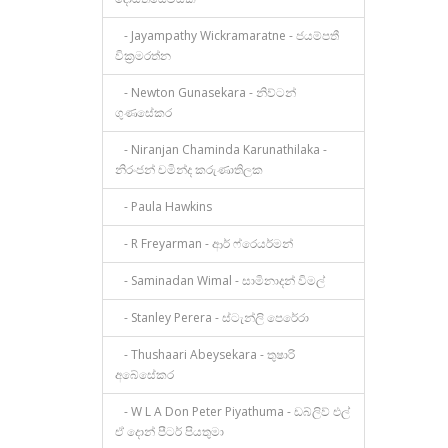
- Jayampathy Wickramaratne - ජයම්පතී
වික්‍රමරත්න
- Newton Gunasekara - නිව්ටන්
ගුණසේකර
- Niranjan Chaminda Karunathilaka -
නිරංජන් චමින්ද කරුණාතිලක
- Paula Hawkins
- R Freyarman - ආර් ෆ්රෙයර්මන්
- Saminadan Wimal - සාමිනාදන් විමල්
- Stanley Perera - ස්ටැන්ලි පෙරේරා
- Thushaari Abeysekara - තුෂාරි
අබේසේකර
- W L A Don Peter Piyathuma - ඩබ්ලිව් එල්
ඒ දොන් පීටර් පියතුමා