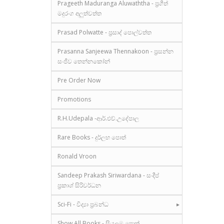
Prageeth Maduranga Aluwaththa - ප්‍රගීත්
මදුරංග අලුත්වත්ත
Prasad Polwatte - ප්‍රසාද් පොල්වත්ත
Prasanna Sanjeewa Thennakoon - ප්‍රසන්න
සංජීව තෙන්නකෝන්
Pre Order Now
Promotions
R.H.Udepala -ආර්.එච්.උදේපාල
Rare Books - දුර්ලභ පොත්
Ronald Vroon
Sandeep Prakash Siriwardana - සංදීප්
ප්‍රකාශ් සිරිවර්ධන
Sci-Fi - විද්‍යා ප්‍රබන්ධ
Show All Books - සියලුම පොත්