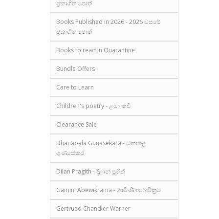
ප්‍රකාශිත පොත්
Books Published in 2026 - 2026 වසරේ
ප්‍රකාශිත පොත්
Books to read in Quarantine
Bundle Offers
Care to Learn
Children's poetry - ළමා කවි
Clearance Sale
Dhanapala Gunasekara - ධනපාල
ගුණසේකර
Dilan Pragith - දිලාන් ප්‍රගීත්
Gamini Abewikrama - ගාමිණී අබේවික්‍රම
Gertrued Chandler Warner