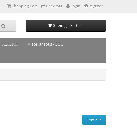
(0)
Shopping Cart
Checkout
Login
Register
0 item(s) - Rs. 0.00
 අධ්‍යාපනික
Miscellaneous - විවිධ
Continue