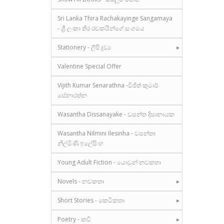
Sri Lanka Thira Rachakayinge Sangamaya
- ශ්‍රී ලංකා තිර රචකයින්ගේ සංගමය
Stationery - ලිපි ද්‍රව්‍ය
Valentine Special Offer
Vijith Kumar Senarathna -විජිත් කුමාර්
සේනාරත්න
Wasantha Dissanayake - වසන්ත දිසානායක
Wasantha Nilmini Ilesinha - වසන්තා
නිල්මිණි ඉලේසිංහ
Young Adult Fiction - යොවුන් නවකතා
Novels - නවකතා
Short Stories - කෙටිකතා
Poetry - කවි