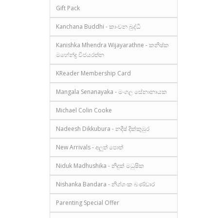
Gift Pack
Kanchana Buddhi - කාංචන බුද්ධි
Kanishka Mhendra Wijayarathne - කනිෂ්ක
මහේන්ද්‍ර විජයරත්න
KReader Membership Card
Mangala Senanayaka - මංගල සේනානායක
Michael Colin Cooke
Nadeesh Dikkubura - නදීෂ් දික්කුඹුර
New Arrivals - අලුත් පොත්
Niduk Madhushika - නිදුක් මධුෂික
Nishanka Bandara - නිශ්ශංක බණ්ඩාර
Parenting Special Offer