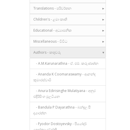
Translations - පරිවර්තන
Children's - ළමා කෘති
Educational - අධ්‍යාපනික
Miscellaneous - විවිධ
Authors - කතුවරු
- A.M.Karunarathna - ඒ. එම්. කරුණාත්න
- Ananda K Coomaraswamy - ආනන්ද
කුමාරස්වාමි
- Anura Edirisinghe Mulatiyana - අනුර
එදිරිසිංහ මුලටියන
- Bandula P Dayarathna - බන්දුල පී
දයාරත්න
- Fyodor Dostoyevsky - පියෝදර්
දොස්තයෙව්ස්කි