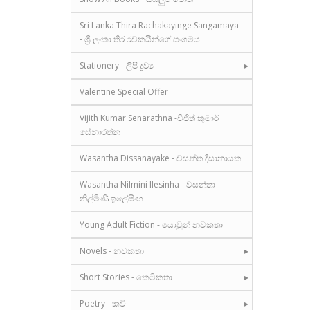
Sri Lanka Thira Rachakayinge Sangamaya
- ශ්‍රී ලංකා තිර රචකයින්ගේ සංගමය
Stationery - ලිපි ද්‍රව්‍ය
Valentine Special Offer
Vijith Kumar Senarathna -විජිත් කුමාර්
සේනාරත්න
Wasantha Dissanayake - වසන්ත දිසානායක
Wasantha Nilmini Ilesinha - වසන්තා
නිල්මිණි ඉලේසිංහ
Young Adult Fiction - යොවුන් නවකතා
Novels - නවකතා
Short Stories - කෙටිකතා
Poetry - කවි