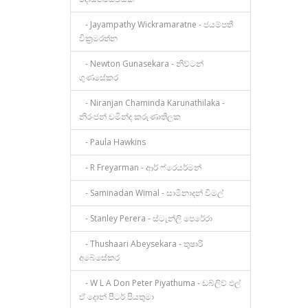
- Jayampathy Wickramaratne - ජයම්පතී
වික්‍රමරත්න
- Newton Gunasekara - නිව්ටන්
ගුණසේකර
- Niranjan Chaminda Karunathilaka -
නිරංජන් චමින්ද කරුණාතිලක
- Paula Hawkins
- R Freyarman - ආර් ෆ්රෙයර්මන්
- Saminadan Wimal - සාමිනාදන් විමල්
- Stanley Perera - ස්ටැන්ලි පෙරේරා
- Thushaari Abeysekara - තුෂාරි
අබේසේකර
- W L A Don Peter Piyathuma - ඩබ්ලිව් එල්
ඒ දොන් පීටර් පියතුමා