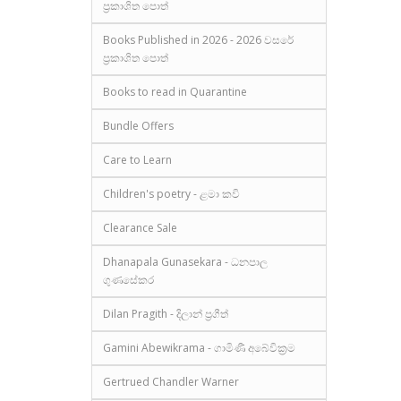
ප්‍රකාශිත පොත්
Books Published in 2026 - 2026 වසරේ
ප්‍රකාශිත පොත්
Books to read in Quarantine
Bundle Offers
Care to Learn
Children's poetry - ළමා කවි
Clearance Sale
Dhanapala Gunasekara - ධනපාල
ගුණසේකර
Dilan Pragith - දිලාන් ප්‍රගීත්
Gamini Abewikrama - ගාමිණී අබේවික්‍රම
Gertrued Chandler Warner