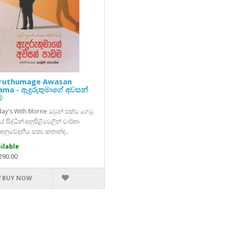
ruthumage Awasan
ma - ඇදුරුතුමාගේ අවසන්
ම
ay's With Morrie ඔවුන් එක්ව ගෙවූ
 සිද්ධීන් අනුපිළිවෙලින් වාර්තා
නුවේදනීය සත්‍ය කතාන්ද..
ilable
,290.00
BUY NOW