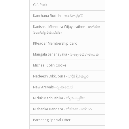
Gift Pack
Kanchana Buddhi - කාංචන බුද්ධි
Kanishka Mhendra Wijayarathne - කනිෂ්ක
මහේන්ද්‍ර විජයරත්න
KReader Membership Card
Mangala Senanayaka - මංගල සේනානායක
Michael Colin Cooke
Nadeesh Dikkubura - නදීෂ් දික්කුඹුර
New Arrivals - අලුත් පොත්
Niduk Madhushika - නිදුක් මධුෂික
Nishanka Bandara - නිශ්ශංක බණ්ඩාර
Parenting Special Offer