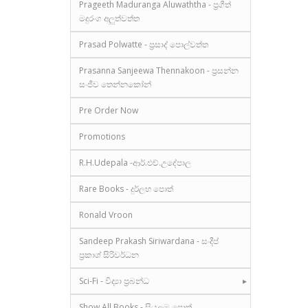
Prageeth Maduranga Aluwaththa - ප්‍රගීත්
මදුරංග අලුත්වත්ත
Prasad Polwatte - ප්‍රසාද් පොල්වත්ත
Prasanna Sanjeewa Thennakoon - ප්‍රසන්න
සංජීව තෙන්නකෝන්
Pre Order Now
Promotions
R.H.Udepala -ආර්.එච්.උදේපාල
Rare Books - දුර්ලභ පොත්
Ronald Vroon
Sandeep Prakash Siriwardana - සංදීප්
ප්‍රකාශ් සිරිවර්ධන
Sci-Fi - විද්‍යා ප්‍රබන්ධ
Show All Books - සියලුම පොත්