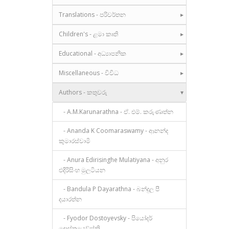
Translations - පරිවර්තන
Children's - ළමා කෘති
Educational - අධ්‍යාපනික
Miscellaneous - විවිධ
Authors - කතුවරු
- A.M.Karunarathna - ඒ. එම්. කරුණාත්න
- Ananda K Coomaraswamy - ආනන්ද
කුමාරස්වාමි
- Anura Edirisinghe Mulatiyana - අනුර
එදිරිසිංහ මුලටියන
- Bandula P Dayarathna - බන්දුල පී
දයාරත්න
- Fyodor Dostoyevsky - පියෝදර්
දොස්තයෙව්ස්කි