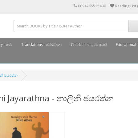
0094765515400
Reading List 
y - කවි
Translations - පරිවර්තන
Children's - ළමා කෘති
Educational -
ලිනී ජයරත්න
ni Jayarathna - නාලිනී ජයරත්න