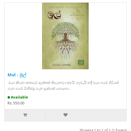
Mul - මුල්
ඔයා කියන කතාවේ ඇත්තක් තියෙනවා තමයි. හැබැයි නදී ඔයා ගමේ ජීවිතේ
ගැන ගමේ මිනිස්සු ගැන දැක්කේ බොහො..
Available
Rs. 550.00
Showing 1 to 1 of 1 (1 Pages)