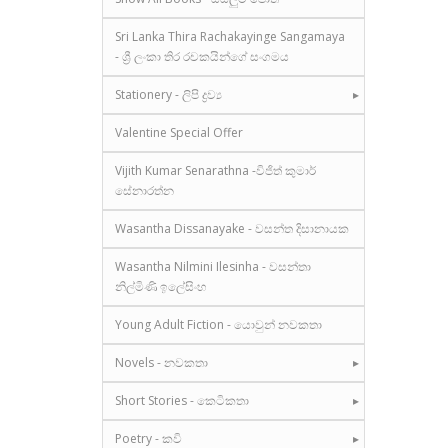
Sri Lanka Thira Rachakayinge Sangamaya
- ශ්‍රී ලංකා තිර රචකයින්ගේ සංගමය
Stationery - ලිපි ද්‍රව්‍ය
Valentine Special Offer
Vijith Kumar Senarathna -විජිත් කුමාර්
සේනාරත්න
Wasantha Dissanayake - වසන්ත දිසානායක
Wasantha Nilmini Ilesinha - වසන්තා
නිල්මිණි ඉලේසිංහ
Young Adult Fiction - යොවුන් නවකතා
Novels - නවකතා
Short Stories - කෙටිකතා
Poetry - කවි