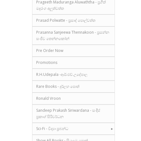
Prageeth Maduranga Aluwaththa - ප්‍රගීත්
මදුරංග අලුත්වත්ත
Prasad Polwatte - ප්‍රසාද් පොල්වත්ත
Prasanna Sanjeewa Thennakoon - ප්‍රසන්න
සංජීව තෙන්නකෝන්
Pre Order Now
Promotions
R.H.Udepala -ආර්.එච්.උදේපාල
Rare Books - දුර්ලභ පොත්
Ronald Vroon
Sandeep Prakash Siriwardana - සංදීප්
ප්‍රකාශ් සිරිවර්ධන
Sci-Fi - විද්‍යා ප්‍රබන්ධ
Show All Books - සියලුම පොත්