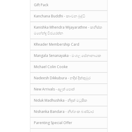
Gift Pack
Kanchana Buddhi - කාංචන බුද්ධි
Kanishka Mhendra Wijayarathne - කනිෂ්ක
මහේන්ද්‍ර විජයරත්න
KReader Membership Card
Mangala Senanayaka - මංගල සේනානායක
Michael Colin Cooke
Nadeesh Dikkubura - නදීෂ් දික්කුඹුර
New Arrivals - අලුත් පොත්
Niduk Madhushika - නිදුක් මධුෂික
Nishanka Bandara - නිශ්ශංක බණ්ඩාර
Parenting Special Offer