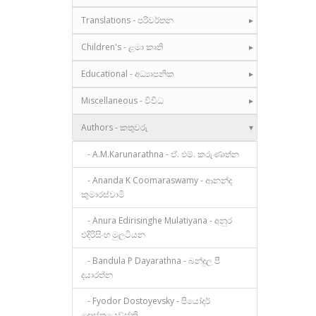
Translations - පරිවර්තන
Children's - ළමා කෘති
Educational - අධ්‍යාපනික
Miscellaneous - විවිධ
Authors - කතුවරු
- A.M.Karunarathna - ඒ. එම්. කරුණාත්න
- Ananda K Coomaraswamy - ආනන්ද
කුමාරස්වාමි
- Anura Edirisinghe Mulatiyana - අනුර
එදිරිසිංහ මුලටියන
- Bandula P Dayarathna - බන්දුල පී
දයාරත්න
- Fyodor Dostoyevsky - පියෝදර්
දොස්තයෙව්ස්කි