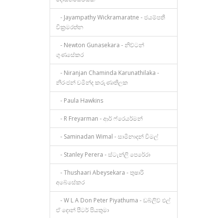
- Jayampathy Wickramaratne - ජයම්පතී
වික්‍රමරත්න
- Newton Gunasekara - නිව්ටන්
ගුණසේකර
- Niranjan Chaminda Karunathilaka -
නිරංජන් චමින්ද කරුණාතිලක
- Paula Hawkins
- R Freyarman - ආර් ෆ්රෙයර්මන්
- Saminadan Wimal - සාමිනාදන් විමල්
- Stanley Perera - ස්ටැන්ලි පෙරේරා
- Thushaari Abeysekara - තුෂාරි
අබේසේකර
- W L A Don Peter Piyathuma - ඩබ්ලිව් එල්
ඒ දොන් පීටර් පියතුමා