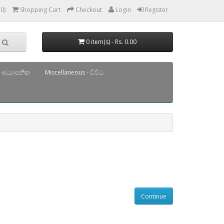
(0)
Shopping Cart
Checkout
Login
Register
0 item(s) - Rs. 0.00
 අධ්‍යාපනික
Miscellaneous - විවිධ
Continue