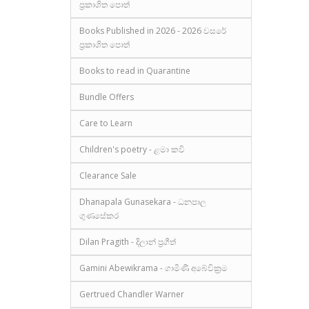
ප්‍රකාශිත පොත්
Books Published in 2026 - 2026 වසරේ
ප්‍රකාශිත පොත්
Books to read in Quarantine
Bundle Offers
Care to Learn
Children's poetry - ළමා කවි
Clearance Sale
Dhanapala Gunasekara - ධනපාල
ගුණසේකර
Dilan Pragith - දිලාන් ප්‍රගීත්
Gamini Abewikrama - ගාමිණී අබේවික්‍රම
Gertrued Chandler Warner