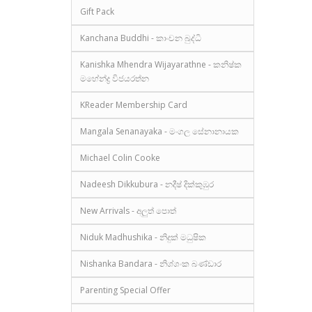
Gift Pack
Kanchana Buddhi - කාංචන බුද්ධි
Kanishka Mhendra Wijayarathne - කනිෂ්ක
මහේන්ද්‍ර විජයරත්න
KReader Membership Card
Mangala Senanayaka - මංගල සේනානායක
Michael Colin Cooke
Nadeesh Dikkubura - නදීෂ් දික්කුඹුර
New Arrivals - අලුත් පොත්
Niduk Madhushika - නිදුක් මධුෂික
Nishanka Bandara - නිශ්ශංක බණ්ඩාර
Parenting Special Offer