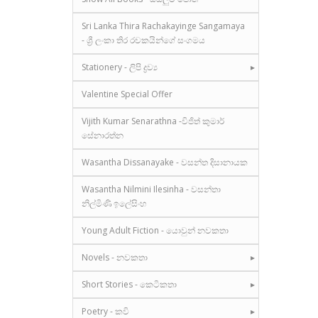
Sri Lanka Thira Rachakayinge Sangamaya
- ශ්‍රී ලංකා තිර රචකයින්ගේ සංගමය
Stationery - ලිපි ද්‍රව්‍ය
Valentine Special Offer
Vijith Kumar Senarathna -විජිත් කුමාර්
සේනාරත්න
Wasantha Dissanayake - වසන්ත දිසානායක
Wasantha Nilmini Ilesinha - වසන්තා
නිල්මිණි ඉලේසිංහ
Young Adult Fiction - යොවුන් නවකතා
Novels - නවකතා
Short Stories - කෙටිකතා
Poetry - කවි