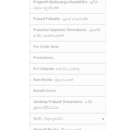
Prageeth Maduranga Aluwaththa - ප්‍රගීත්
මදුරංග අලුත්වත්ත
Prasad Polwatte - ප්‍රසාද් පොල්වත්ත
Prasanna Sanjeewa Thennakoon - ප්‍රසන්න
සංජීව තෙන්නකෝන්
Pre Order Now
Promotions
R.H.Udepala -ආර්.එච්.උදේපාල
Rare Books - දුර්ලභ පොත්
Ronald Vroon
Sandeep Prakash Siriwardana - සංදීප්
ප්‍රකාශ් සිරිවර්ධන
Sci-Fi - විද්‍යා ප්‍රබන්ධ
Show All Books - සියලුම පොත්