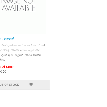
e - සෙසේ
 දන්නවද මේ සෙසේ. සෙසේ කියන්නේ
ෝකේ ඉන්න හොඳම සහ ලස්සනම
. උගේ මූණ, වල්ගේ, අතපය එහෙම
බළ..
 Of Stock
80.00
UT OF STOCK