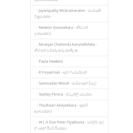
- Jayampathy Wickramaratne - ජයම්පතී
වික්‍රමරත්න
- Newton Gunasekara - නිව්ටන්
ගුණසේකර
- Niranjan Chaminda Karunathilaka -
නිරංජන් චමින්ද කරුණාතිලක
- Paula Hawkins
- R Freyarman - ආර් ෆ්රෙයර්මන්
- Saminadan Wimal - සාමිනාදන් විමල්
- Stanley Perera - ස්ටැන්ලි පෙරේරා
- Thushaari Abeysekara - තුෂාරි
අබේසේකර
- W L A Don Peter Piyathuma - ඩබ්ලිව් එල්
ඒ දොන් පීටර් පියතුමා