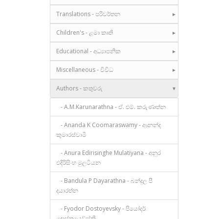
Translations - පරිවර්තන
Children's - ළමා කෘති
Educational - අධ්‍යාපනික
Miscellaneous - විවිධ
Authors - කතුවරු
- A.M.Karunarathna - ඒ. එම්. කරුණාත්න
- Ananda K Coomaraswamy - ආනන්ද
කුමාරස්වාමි
- Anura Edirisinghe Mulatiyana - අනුර
එදිරිසිංහ මුලටියන
- Bandula P Dayarathna - බන්දුල පී
දයාරත්න
- Fyodor Dostoyevsky - පියෝදර්
දොස්තයෙව්ස්කි