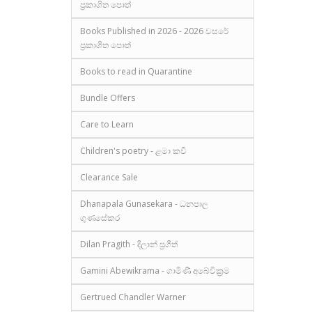
ප්‍රකාශිත පොත්
Books Published in 2026 - 2026 වසරේ
ප්‍රකාශිත පොත්
Books to read in Quarantine
Bundle Offers
Care to Learn
Children's poetry - ළමා කවි
Clearance Sale
Dhanapala Gunasekara - ධනපාල
ගුණසේකර
Dilan Pragith - දිලාන් ප්‍රගීත්
Gamini Abewikrama - ගාමිණී අබේවික්‍රම
Gertrued Chandler Warner