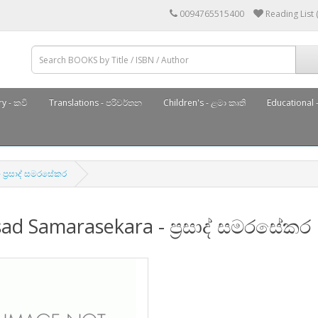
0094765515400
Reading List 
y - කවි
Translations - පරිවර්තන
Children's - ළමා කෘති
Educational -
ප්‍රසාද් සමරසේකර
ad Samarasekara - ප්‍රසාද් සමරසේකර