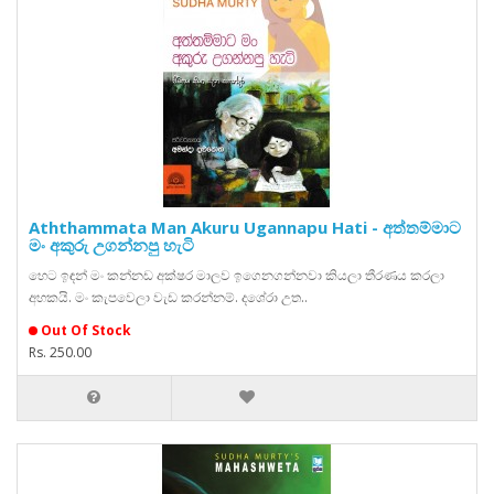
Aththammata Man Akuru Ugannapu Hati - අත්තම්මාට
මං අකුරු උගන්නපු හැටි
හෙට ඉඳන් මං කන්නඩ අක්ෂර මාලව ඉගෙනගන්නවා කියලා තීරණය කරලා
අහකයි. මං කැපවෙලා වැඩ කරන්නම්. දශේරා උත..
Out Of Stock
Rs. 250.00