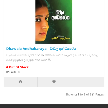
Dhawala Andhakaraya - ධවල අන්ධකාරය
වැස්ස කෙමෙන් වැඩිවී අතර තද හිරිකඩ පහරින් ශාලාව ද තෙත් විය. වැහි බිංදු
මගේ මුහුණට ද වැටුණු අතර මගේ සි..
Out Of Stock
Rs. 450.00
Showing 1 to 2 of 2 (1 Pages)