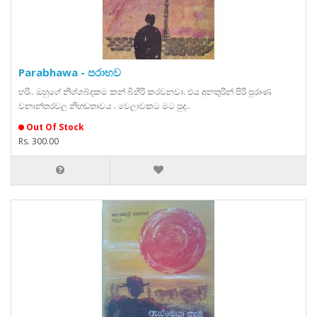
Parabhawa - පරාභව
හරි.. ඔහුගේ නිශ්ශබ්දකම කන් බිහිරි කරවනවා. එය අනතුරින් පිරි පුරාණ
වනාන්තරවල නිහඬතාවය . වෙලාවකට මට පුද..
Out Of Stock
Rs. 300.00