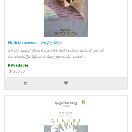
Helidarawwa - හෙළිදරව්ව
ඔබ හරි. ඔහුගේ නිහඬ බව කන්අඩි බිහිරි කරවන සුළුයි. ඒ ඉපැරණි
වනාන්තරවලින් දිස්වන නිස්කලංකභාවයයි. එහෙත් ..
Available
Rs. 300.00