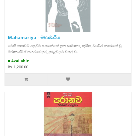
Mahamariya - මහාමාරිය
මෙහි කතාවට පසුබිම සපයන්නේ ඉතා සාමාන්‍ය, කුසීත, වාණිජ නගරයක් වූ
ඔරානයයි.ඒ නගරයේ හුරු පුරුදුවලට වහල් ව..
Available
Rs. 1,200.00