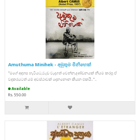
Amuthuma Minihek - අමුතුම මිනිහෙක්
"මගේ අදහස හැටියට,වැඩ වැදගත් වෙන්න,දණ්ඩනයක් නියම කරපු ඒ
වදකරයටත් යම් අවස්ථාවක් දෙනනොන කියන එකයි.."..
Available
Rs. 550.00