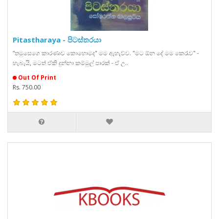
Pitastharaya - පිටස්තරයා
“තමුසෙගෙ කාරණාව කොහොමද" මම ඇහැව්ව. "මට ඕන දේ මම කෙරැව" -
හැබැයි, මටත් ඒකි දුන්නා කම්මුල් පාරක් - ඒ උ..
Out Of Print
Rs. 750.00