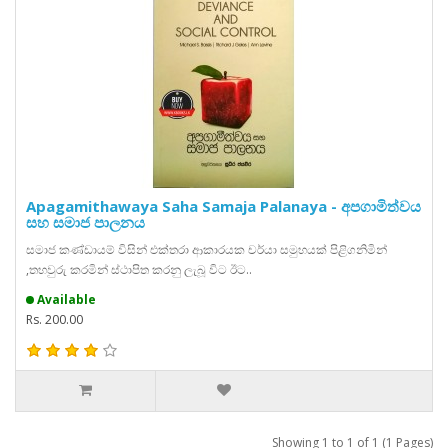
Apagamithawaya Saha Samaja Palanaya - අපගාමිත්වය
සහ සමාජ පාලනය
සමාජ කණ්ඩායම් විසින් එක්තරා ආකාරයක චර්යා සමුහයක් පිළිගනිමින්
,තහවුරු කරමින් ස්ථාපිත කරනු ලැබූ විට ඊට..
Available
Rs. 200.00
Showing 1 to 1 of 1 (1 Pages)