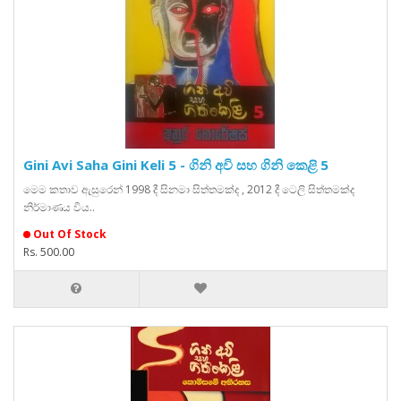
Gini Avi Saha Gini Keli 5 - ගිනි අවි සහ ගිනි කෙළි 5
මෙම කතාව ඇසුරෙන් 1998 දී සිනමා සිත්තමක්ද , 2012 දී ටෙලි සිත්තමක්ද
නිර්මාණය විය..
Out Of Stock
Rs. 500.00