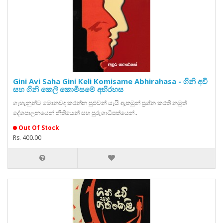
Gini Avi Saha Gini Keli Komisame Abhirahasa - ගිනි අවි
සහ ගිනි කෙලි කොමිසමේ අභිරහස
ගැහැනුන්ට මොනවද කරන්න පුළුවන් යැයි ඇතමුන් ප්‍රශ්න කරති නමුත්
දේශපාලනයෙන් නීතියෙන් සහ පුරුශාධිපත්යෙන්..
Out Of Stock
Rs. 400.00