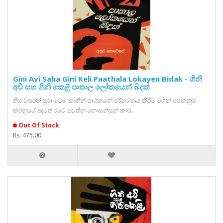
Gini Avi Saha Gini Keli Paathala Lokayen Bidak - ගිනි
අවි සහ ගිනි කෙළි පාතාල ලෝකයෙන් බිදක්
තිස් වසරක් පුරා මෙම කෘතින් පාඨකයන් පරිහරණය කිරීම මගින් පෙන්නුම්
කරනුයේ අදටත් රටේ පවතින නොසන්සුන් කාර..
Out Of Stock
Rs. 475.00