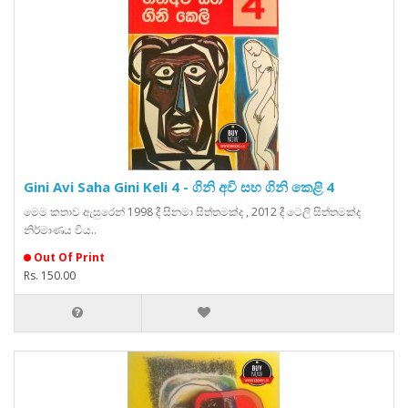
Gini Avi Saha Gini Keli 4 - ගිනි අවි සහ ගිනි කෙළි 4
මෙම කතාව ඇසුරෙන් 1998 දී සිනමා සිත්තමක්ද , 2012 දී ටෙලි සිත්තමක්ද
නිර්මාණය විය..
Out Of Print
Rs. 150.00