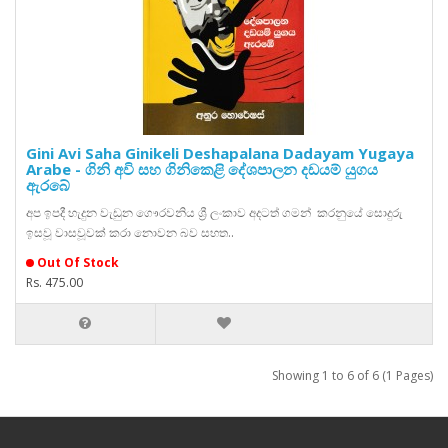
Gini Avi Saha Ginikeli Deshapalana Dadayam Yugaya
Arabe - ගිනි අවි සහ ගිනිකෙළි දේශපාලන දඩයම් යුගය
ඇරබේ
අප ඉපදී හැදුන වැඩුන ගෞරවනිය ශ්‍රී ලංකාව අදටත් ගමන් කරනුයේ සොදුරු
ඉසවූ වාසවූවක් කරා නොවන බව සහත..
Out Of Stock
Rs. 475.00
Showing 1 to 6 of 6 (1 Pages)