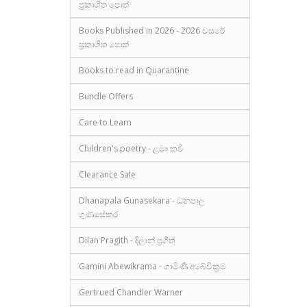
ප්‍රකාශිත පොත්
Books Published in 2026 - 2026 වසරේ
ප්‍රකාශිත පොත්
Books to read in Quarantine
Bundle Offers
Care to Learn
Children's poetry - ළමා කවි
Clearance Sale
Dhanapala Gunasekara - ධනපාල
ගුණසේකර
Dilan Pragith - දිලාන් ප්‍රගීත්
Gamini Abewikrama - ගාමිණී අබේවික්‍රම
Gertrued Chandler Warner