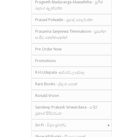
Prageeth Maduranga Aluwaththa - ප්‍රගීත්
මදුරංග අලුත්වත්ත
Prasad Polwatte - ප්‍රසාද් පොල්වත්ත
Prasanna Sanjeewa Thennakoon - ප්‍රසන්න
සංජීව තෙන්නකෝන්
Pre Order Now
Promotions
R.H.Udepala -ආර්.එච්.උදේපාල
Rare Books - දුර්ලභ පොත්
Ronald Vroon
Sandeep Prakash Siriwardana - සංදීප්
ප්‍රකාශ් සිරිවර්ධන
Sci-Fi - විද්‍යා ප්‍රබන්ධ
Show All Books - සියලුම පොත්