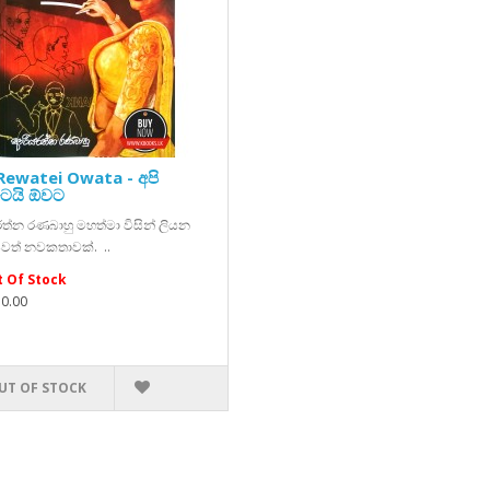
Rewatei Owata - අපි
ටෙයි ඕවට
ත්න රණබාහු මහත්මා විසින් ලියන
වත් නවකතාවක්. ..
 Of Stock
50.00
UT OF STOCK