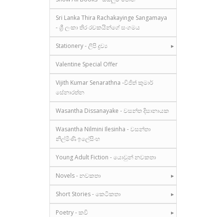
Sri Lanka Thira Rachakayinge Sangamaya
- ශ්‍රී ලංකා තිර රචකයින්ගේ සංගමය
Stationery - ලිපි ද්‍රව්‍ය
Valentine Special Offer
Vijith Kumar Senarathna -විජිත් කුමාර්
සේනාරත්න
Wasantha Dissanayake - වසන්ත දිසානායක
Wasantha Nilmini Ilesinha - වසන්තා
නිල්මිණි ඉලේසිංහ
Young Adult Fiction - යොවුන් නවකතා
Novels - නවකතා
Short Stories - කෙටිකතා
Poetry - කවි