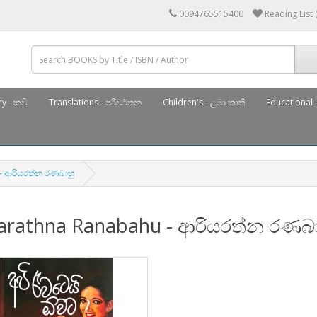
0094765515400
Reading List 
y - කවි
Translations - පරිවර්තන
Children's - ළමා කෘති
Educational -
- ආරියරත්න රණබාහු
yarathna Ranabahu - ආරියරත්න රණබා