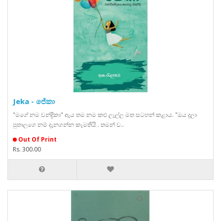
Jeka - ජේකා
"මගේ නම චන්ද්‍රිකා" ඇය තම නම කළු ලෑල්ල මත සටහන් කළාය. "ඔය දූලා
පුතාලගෙ නම් දැනගන්න කැමතියි . තමන් ව..
Out Of Print
Rs. 300.00