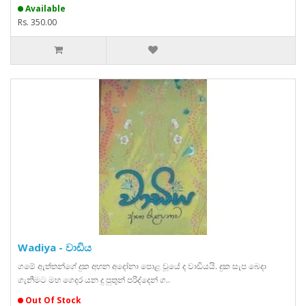
Available
Rs. 350.00
Wadiya - වාඩිය
ගමේ ඇත්තන්ගේ දුක අහන අදෝනා පොළ වූයේ ද වාඩියයි. දුක සැප බෙදා
ගැනීමට මහ ගෙදර යන දු පුතුන් පරිද්දෙන් ග..
Out Of Stock