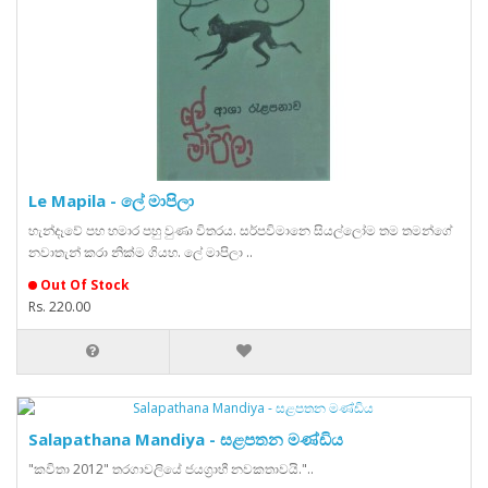
Le Mapila - ලේ මාපිලා
හැන්දෑවේ පහ හමාර පහු වුණා විතරය. සර්පවිමානෙ සියල්ලෝම තම තමන්ගේ
නවාතැන් කරා නික්ම ගියහ. ලේ මාපිලා ..
Out Of Stock
Rs. 220.00
Salapathana Mandiya - සළපතන මණ්ඩිය
"කවිතා 2012" තරගාවලියේ ජයග්‍රාහී නවකතාවයි."..