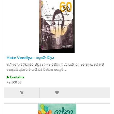
Hate Veediya - හැටේ වීදිය
ආලිංගනය පිළිබද මට තිබුණේ ෆැන්ටසිමය සිහිනයකි. එය මේ ලෝකයේ ඇති
සොඳුරුම අවස්ථාව යැයි මම විශ්වාස කළෙමි. ..
Available
Rs. 500.00