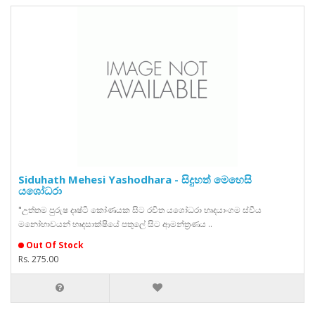
Siduhath Mehesi Yashodhara - සිදුහත් මෙහෙසි
යශෝධරා
"උත්තම පුරුෂ දෘෂ්ටි කෝණයක සිට රචිත යශෝධරා හෘදයාංගම ස්වීය
මනෝභාවයන් හෘදසාක්ෂියේ පතුලේ සිට ආමන්ත්‍රණය ..
Out Of Stock
Rs. 275.00