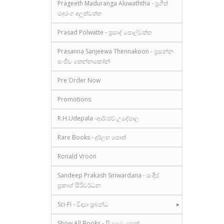
Prageeth Maduranga Aluwaththa - ප්‍රගීත්
මදුරංග අලුත්වත්ත
Prasad Polwatte - ප්‍රසාද් පොල්වත්ත
Prasanna Sanjeewa Thennakoon - ප්‍රසන්න
සංජීව තෙන්නකෝන්
Pre Order Now
Promotions
R.H.Udepala -ආර්.එච්.උදේපාල
Rare Books - දුර්ලභ පොත්
Ronald Vroon
Sandeep Prakash Siriwardana - සංදීප්
ප්‍රකාශ් සිරිවර්ධන
Sci-Fi - විද්‍යා ප්‍රබන්ධ
Show All Books - සියලුම පොත්