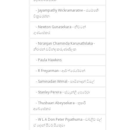
- Jayampathy Wickramaratne - ජයම්පතී
වික්‍රමරත්න
- Newton Gunasekara - නිව්ටන්
ගුණසේකර
- Niranjan Chaminda Karunathilaka -
නිරංජන් චමින්ද කරුණාතිලක
- Paula Hawkins
- R Freyarman - ආර් ෆ්රෙයර්මන්
- Saminadan Wimal - සාමිනාදන් විමල්
- Stanley Perera - ස්ටැන්ලි පෙරේරා
- Thushaari Abeysekara - තුෂාරි
අබේසේකර
- W L A Don Peter Piyathuma - ඩබ්ලිව් එල්
ඒ දොන් පීටර් පියතුමා