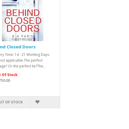
ind Closed Doors
ery Time: 14 - 21 Working Days.
ot applicable.The perfect
age? Or the perfect lie?The..
 Of Stock
,750.00
UT OF STOCK