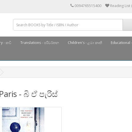
0094765515400
Reading List 
y - කවි
Translations - පරිවර්තන
Children's - ළමා කෘති
Educational -
Paris - බි ඒ පැරිස්