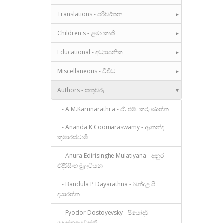
Translations - පරිවර්තන
Children's - ළමා කෘති
Educational - අධ්‍යාපනික
Miscellaneous - විවිධ
Authors - කතුවරු
- A.M.Karunarathna - ඒ. එම්. කරුණාත්න
- Ananda K Coomaraswamy - ආනන්ද
කුමාරස්වාමි
- Anura Edirisinghe Mulatiyana - අනුර
එදිරිසිංහ මුලටියන
- Bandula P Dayarathna - බන්දුල පී
දයාරත්න
- Fyodor Dostoyevsky - පියෝදර්
දොස්තයෙව්ස්කි