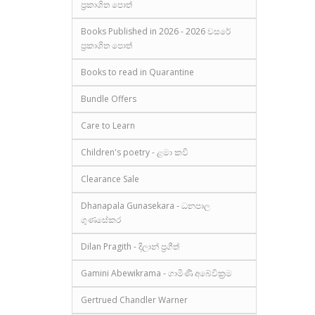
ප්‍රකාශිත පොත්
Books Published in 2026 - 2026 වසරේ
ප්‍රකාශිත පොත්
Books to read in Quarantine
Bundle Offers
Care to Learn
Children's poetry - ළමා කවි
Clearance Sale
Dhanapala Gunasekara - ධනපාල
ගුණසේකර
Dilan Pragith - දිලාන් ප්‍රගීත්
Gamini Abewikrama - ගාමිණී අබේවික්‍රම
Gertrued Chandler Warner