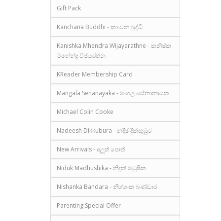
Gift Pack
Kanchana Buddhi - කාංචන බුද්ධි
Kanishka Mhendra Wijayarathne - කනිෂ්ක
මහේන්ද්‍ර විජයරත්න
KReader Membership Card
Mangala Senanayaka - මංගල සේනානායක
Michael Colin Cooke
Nadeesh Dikkubura - නදීෂ් දික්කුඹුර
New Arrivals - අලුත් පොත්
Niduk Madhushika - නිදුක් මධුෂික
Nishanka Bandara - නිශ්ශංක බණ්ඩාර
Parenting Special Offer