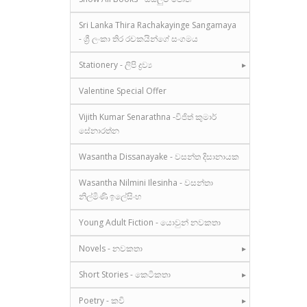
Sri Lanka Thira Rachakayinge Sangamaya
- ශ්‍රී ලංකා තිර රචකයින්ගේ සංගමය
Stationery - ලිපි ද්‍රව්‍ය
Valentine Special Offer
Vijith Kumar Senarathna -විජිත් කුමාර්
සේනාරත්න
Wasantha Dissanayake - වසන්ත දිසානායක
Wasantha Nilmini Ilesinha - වසන්තා
නිල්මිණි ඉලේසිංහ
Young Adult Fiction - යොවුන් නවකතා
Novels - නවකතා
Short Stories - කෙටිකතා
Poetry - කවි