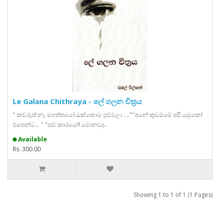
Le Galana Chithraya - ලේ ගලන චිත්‍රය
" කව්රුත් නෑ මහත්තයෝ.ඔක්කොම පුච්චලා ...."''අනේ කුඩම්මේ අපි යමුකෝ
එතෙන්ට... '' "පව් කාරයෝ! මොනවද..
Available
Rs. 300.00
Showing 1 to 1 of 1 (1 Pages)