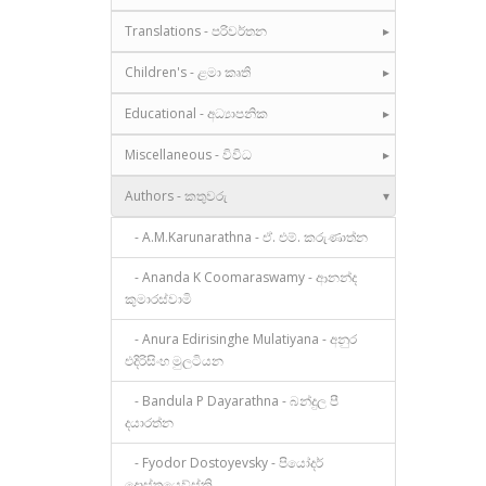
Translations - පරිවර්තන
Children's - ළමා කෘති
Educational - අධ්‍යාපනික
Miscellaneous - විවිධ
Authors - කතුවරු
- A.M.Karunarathna - ඒ. එම්. කරුණාත්න
- Ananda K Coomaraswamy - ආනන්ද
කුමාරස්වාමි
- Anura Edirisinghe Mulatiyana - අනුර
එදිරිසිංහ මුලටියන
- Bandula P Dayarathna - බන්දුල පී
දයාරත්න
- Fyodor Dostoyevsky - පියෝදර්
දොස්තයෙව්ස්කි