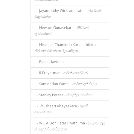
- Jayampathy Wickramaratne - ජයම්පතී
වික්‍රමරත්න
- Newton Gunasekara - නිව්ටන්
ගුණසේකර
- Niranjan Chaminda Karunathilaka -
නිරංජන් චමින්ද කරුණාතිලක
- Paula Hawkins
- R Freyarman - ආර් ෆ්රෙයර්මන්
- Saminadan Wimal - සාමිනාදන් විමල්
- Stanley Perera - ස්ටැන්ලි පෙරේරා
- Thushaari Abeysekara - තුෂාරි
අබේසේකර
- W L A Don Peter Piyathuma - ඩබ්ලිව් එල්
ඒ දොන් පීටර් පියතුමා