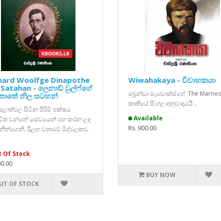
nard Woolfge Dinapothe
Wiwahakaya - විවාහකයා
 Satahan - ලෙනාඩ් වුල්ෆ්ගේ
බ්‍රෙන්ඩා මැඩොක්ස්ගේ The Marrie
පොතේ නිල සටහන්
කෘතියේ සිංහල අනුවාදයයි ..
ළාත්වල සිටින පිරිමි පක්ෂය
Available
විත වන්නේ සේවයෙන් පහ කරන ලද
Rs. 900.00
ෑනීන්ගෙනි. රීළඟ වතාවේ මිද්වලකඩ
 Of Stock
00.00
BUY NOW
UT OF STOCK