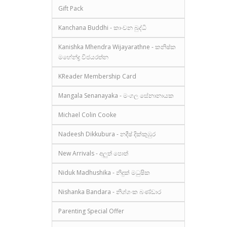
Gift Pack
Kanchana Buddhi - කාංචන බුද්ධි
Kanishka Mhendra Wijayarathne - කනිෂ්ක
මහේන්ද්‍ර විජයරත්න
KReader Membership Card
Mangala Senanayaka - මංගල සේනානායක
Michael Colin Cooke
Nadeesh Dikkubura - නදීෂ් දික්කුඹුර
New Arrivals - අලුත් පොත්
Niduk Madhushika - නිදුක් මධුෂික
Nishanka Bandara - නිශ්ශංක බණ්ඩාර
Parenting Special Offer