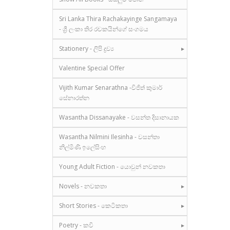
Sri Lanka Thira Rachakayinge Sangamaya
- ශ්‍රී ලංකා තිර රචකයින්ගේ සංගමය
Stationery - ලිපි ද්‍රව්‍ය
Valentine Special Offer
Vijith Kumar Senarathna -විජිත් කුමාර්
සේනාරත්න
Wasantha Dissanayake - වසන්ත දිසානායක
Wasantha Nilmini Ilesinha - වසන්තා
නිල්මිණි ඉලේසිංහ
Young Adult Fiction - යොවුන් නවකතා
Novels - නවකතා
Short Stories - කෙටිකතා
Poetry - කවි