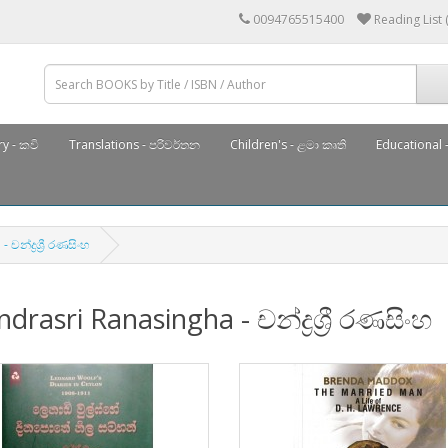
0094765515400
Reading List 
y - කවි
Translations - පරිවර්තන
Children's - ළමා කෘති
Educational -
න්ද්‍රශ්‍රී රණසිංහ
drasri Ranasingha - චන්ද්‍රශ්‍රී රණසිංහ