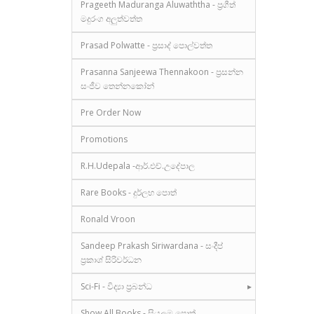
Prageeth Maduranga Aluwaththa - ප්‍රගීත්
මදුරංග අලුත්වත්ත
Prasad Polwatte - ප්‍රසාද් පොල්වත්ත
Prasanna Sanjeewa Thennakoon - ප්‍රසන්න
සංජීව තෙන්නකෝන්
Pre Order Now
Promotions
R.H.Udepala -ආර්.එච්.උදේපාල
Rare Books - දුර්ලභ පොත්
Ronald Vroon
Sandeep Prakash Siriwardana - සංදීප්
ප්‍රකාශ් සිරිවර්ධන
Sci-Fi - විද්‍යා ප්‍රබන්ධ
Show All Books - සියලුම පොත්