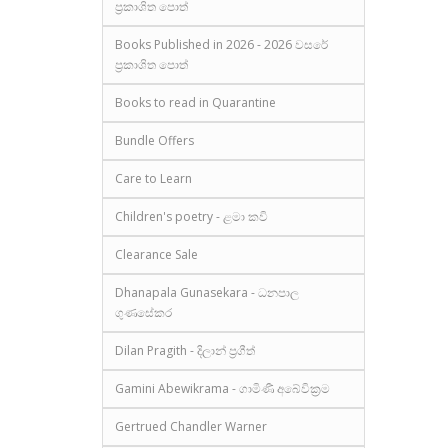
ප්‍රකාශිත පොත්
Books Published in 2026 - 2026 වසරේ
ප්‍රකාශිත පොත්
Books to read in Quarantine
Bundle Offers
Care to Learn
Children's poetry - ළමා කවි
Clearance Sale
Dhanapala Gunasekara - ධනපාල
ගුණසේකර
Dilan Pragith - දිලාන් ප්‍රගීත්
Gamini Abewikrama - ගාමිණී අබේවික්‍රම
Gertrued Chandler Warner