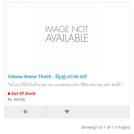
Sidunu Wena Thath - සිඳුණු වෙණ තත්
"කවියා විසින් විරචිත පද්‍ය යන දෙයාකාරයෙන්ම නිර්මාණය කල කවි රැසකි."..
Out Of Stock
Rs. 350.00
Showing 1 to 1 of 1 (1 Pages)