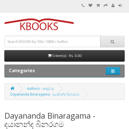
0 item(s) - Rs. 0.00
Categories
Authors - කතුවරු
Dayananda Binaragama - දයානන්ද බිනරගම
Dayananda Binaragama -
දයානන්ද බිනරගම