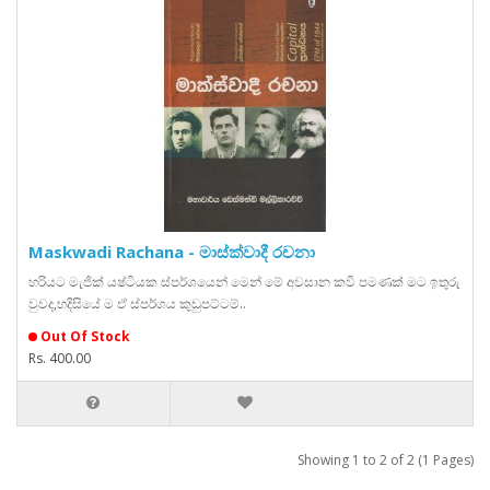
Maskwadi Rachana - මාස්ක්වාදී රචනා
හරියට මැජික් යෂ්ටියක ස්පර්ශයෙන් මෙන් මේ අවසාන කවි පමණක් මට ඉතුරු
වුවද,හදිසියේ ම ඒ ස්පර්ශය කුඩුපට්ටම්..
Out Of Stock
Rs. 400.00
Showing 1 to 2 of 2 (1 Pages)