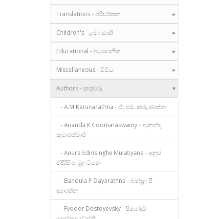
Translations - පරිවර්තන
Children's - ළමා කෘති
Educational - අධ්‍යාපනික
Miscellaneous - විවිධ
Authors - කතුවරු
- A.M.Karunarathna - ඒ. එම්. කරුණාත්න
- Ananda K Coomaraswamy - ආනන්ද
කුමාරස්වාමි
- Anura Edirisinghe Mulatiyana - අනුර
එදිරිසිංහ මුලටියන
- Bandula P Dayarathna - බන්දුල පී
දයාරත්න
- Fyodor Dostoyevsky - පියෝදර්
දොස්තයෙව්ස්කි