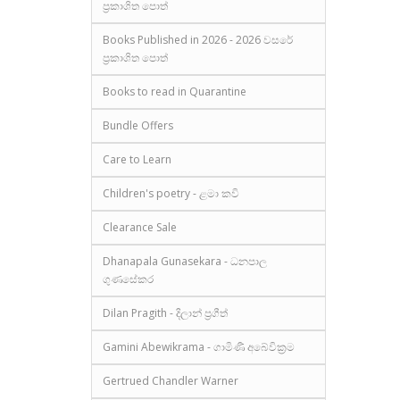
ප්‍රකාශිත පොත්
Books Published in 2026 - 2026 වසරේ
ප්‍රකාශිත පොත්
Books to read in Quarantine
Bundle Offers
Care to Learn
Children's poetry - ළමා කවි
Clearance Sale
Dhanapala Gunasekara - ධනපාල
ගුණසේකර
Dilan Pragith - දිලාන් ප්‍රගීත්
Gamini Abewikrama - ගාමිණී අබේවික්‍රම
Gertrued Chandler Warner