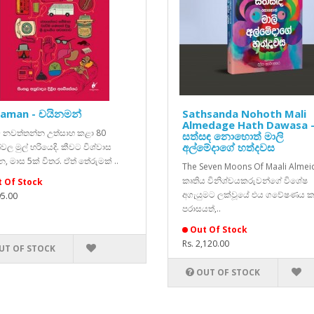
naman - චයිනමන්
Sathsanda Nohoth Mali
Almedage Hath Dawasa 
ම නවත්තන්න උත්සාහ කළා 80
සත්සඳ නොහොත් මාලි
අල්මේදාගේ හත්දවස
ල මුල් හරියෙදි. කීවට විශ්වාස
, මාස 5ක් විතර. ඒත් තේරුමක් ..
The Seven Moons Of Maali Almei
කෘතිය විනිශ්චයකරුවන්ගේ විශේෂ
 Of Stock
අගැයුමට ලක්වූයේ එය ගවේෂණය 
95.00
පරාසයත්,..
Out Of Stock
Rs. 2,120.00
UT OF STOCK
OUT OF STOCK