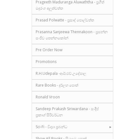
Prageeth Maduranga Aluwaththa - ප්‍රගීත්
මදුරංග අලුත්වත්ත
Prasad Polwatte - ප්‍රසාද් පොල්වත්ත
Prasanna Sanjeewa Thennakoon - ප්‍රසන්න
සංජීව තෙන්නකෝන්
Pre Order Now
Promotions
R.H.Udepala -ආර්.එච්.උදේපාල
Rare Books - දුර්ලභ පොත්
Ronald Vroon
Sandeep Prakash Siriwardana - සංදීප්
ප්‍රකාශ් සිරිවර්ධන
Sci-Fi - විද්‍යා ප්‍රබන්ධ
Show All Books - සියලුම පොත්