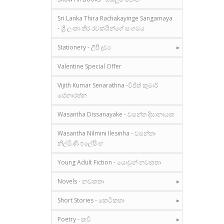
Sri Lanka Thira Rachakayinge Sangamaya
- ශ්‍රී ලංකා තිර රචකයින්ගේ සංගමය
Stationery - ලිපි ද්‍රව්‍ය
Valentine Special Offer
Vijith Kumar Senarathna -විජිත් කුමාර්
සේනාරත්න
Wasantha Dissanayake - වසන්ත දිසානායක
Wasantha Nilmini Ilesinha - වසන්තා
නිල්මිණි ඉලේසිංහ
Young Adult Fiction - යොවුන් නවකතා
Novels - නවකතා
Short Stories - කෙටිකතා
Poetry - කවි