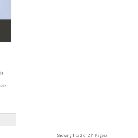
-
da
කරන
Showing 1 to 2 of 2 (1 Pages)