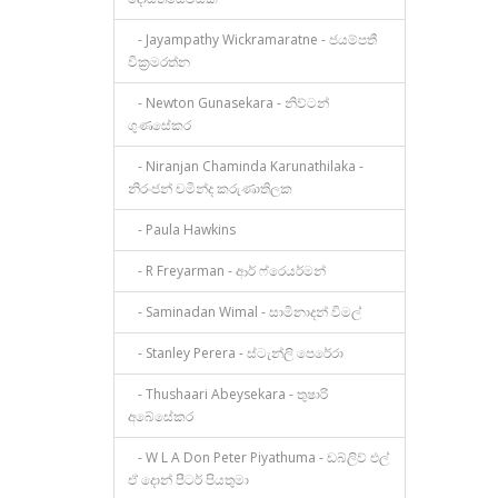
- Jayampathy Wickramaratne - ජයම්පතී
වික්‍රමරත්න
- Newton Gunasekara - නිව්ටන්
ගුණසේකර
- Niranjan Chaminda Karunathilaka -
නිරංජන් චමින්ද කරුණාතිලක
- Paula Hawkins
- R Freyarman - ආර් ෆ්රෙයර්මන්
- Saminadan Wimal - සාමිනාදන් විමල්
- Stanley Perera - ස්ටැන්ලි පෙරේරා
- Thushaari Abeysekara - තුෂාරි
අබේසේකර
- W L A Don Peter Piyathuma - ඩබ්ලිව් එල්
ඒ දොන් පීටර් පියතුමා