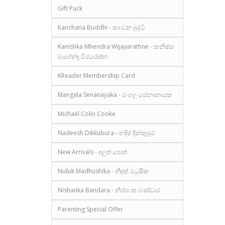
Gift Pack
Kanchana Buddhi - කාංචන බුද්ධි
Kanishka Mhendra Wijayarathne - කනිෂ්ක
මහේන්ද්‍ර විජයරත්න
KReader Membership Card
Mangala Senanayaka - මංගල සේනානායක
Michael Colin Cooke
Nadeesh Dikkubura - නදීෂ් දික්කුඹුර
New Arrivals - අලුත් පොත්
Niduk Madhushika - නිදුක් මධුෂික
Nishanka Bandara - නිශ්ශංක බණ්ඩාර
Parenting Special Offer