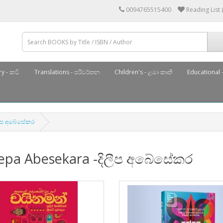
0094765515400
Reading List 
y - කවි
Translations - පරිවර්තන
Children's - ළමා කෘති
Educational -
ිලීප අබේසේකර
eepa Abesekara -දිලීප අබේසේකර