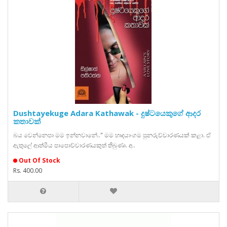
Dushtayekuge Adara Kathawak - දුෂ්ටයෙකුගේ ආදර
කතාවක්
බය වෙන්නෙපා මම ඉන්නවානේ.." මම හෘදයාංගම පුනරුච්චාරණයක් කළා. ඒ
ඇතුලේ ආත්මීය පාපොච්චාරණ‍යකුත් තිබුණා. අ..
Out Of Stock
Rs. 400.00