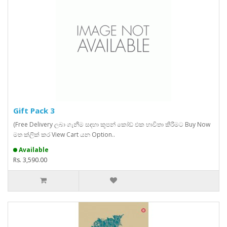
Gift Pack 3
(Free Delivery ලබා ගැනීම සඳහා කූපන් කෝඩ් එක භාවිතා කිරීමට Buy Now
මත ක්ලික් කර View Cart යන Option..
Available
Rs. 3,590.00