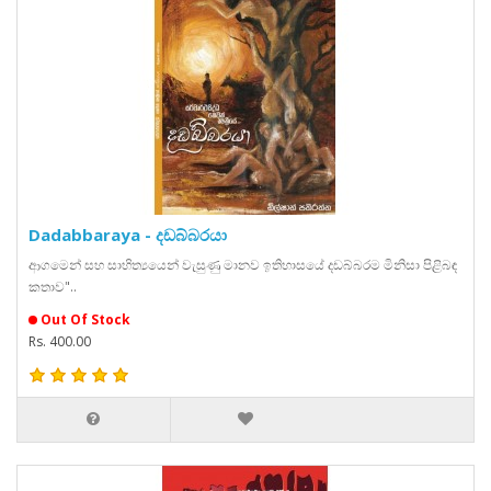
Dadabbaraya - දඩබ්බරයා
ආගමෙන් සහ සාහිත්‍යයෙන් වැසුණු මානව ඉතිහාසයේ දඩබ්බරම මිනිසා පිළිබඳ
කතාව"..
Out Of Stock
Rs. 400.00