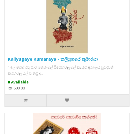
Kaliyugaye Kumaraya - කලියුගයේ කුමාරයා
" ඉල් මහේ රතු පාට මතක මල් පිපෙනවලු මල් කැකුළු අරගලය සුවඳවත්
කරනවලු යල් පැනපු අ..
Available
Rs. 600.00