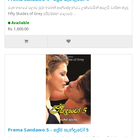
මෑත භාගයේ ලොව පුරා ඉමහත් ආන්දෝලනයට ලක්වෙමින් අලෙවි වාර්තා තැබූ
Fifty Shades of Grey පරිවර්තන මාලාවේ ..
Available
Rs. 1,600.00
Prema Sandawo 5 - ප්‍රේම සැන්දෑවෝ 5