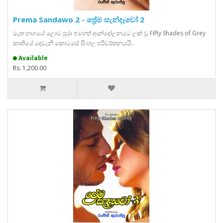
Prema Sandawo 2 - ප්‍රේම සැන්දෑවෝ 2
මෑත භාගයේ ලොව පුරා ඉමහත් ආන්දෝලනයට ලක් වූ Fifty Shades of Grey
කෘතියේ දෙවැනි කොටසේ සිංහල පරිවර්තනයයි..
Available
Rs. 1,200.00