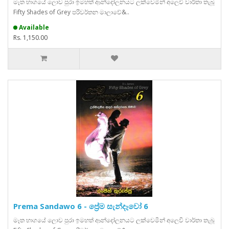
මෑත භාගයේ ලොව පුරා ඉමහත් ආන්දෝලනයට ලක්වෙමින් අලෙවි වාර්තා තැබූ
Fifty Shades of Grey පරිවර්තන මාලාවේ&..
Available
Rs. 1,150.00
Prema Sandawo 6 - ප්‍රේම සැන්දෑවෝ 6
මෑත භාගයේ ලොව පුරා ඉමහත් ආන්දෝලනයට ලක්වෙමින් අලෙවි වාර්තා තැබූ