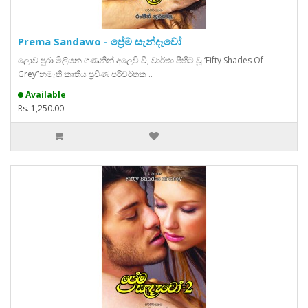
Prema Sandawo - ප්‍රේම සැන්දෑවෝ
ලොව පුරා මිලියන ගණනින් අලෙවි වී, වාර්තා පිහිට වූ ‘Fifty Shades Of
Grey”නමැති කෘතිය ප්‍රවීණ පරිවර්තක ..
Available
Rs. 1,250.00