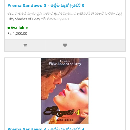
Prema Sandawo 3 - ප්‍රේම සැන්දෑවෝ 3
මෑත භාගයේ ලොව පුරා ඉමහත් ආන්දෝලනයට ලක්වෙමින් අලෙවි වාර්තා තැබූ
Fifty Shades of Grey පරිවර්තන මාලාවේ ..
Available
Rs. 1,200.00
Prema Sandawo 4 - ප්‍රේම සැන්දෑවෝ 4