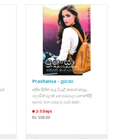
Prashansa - ප්‍රශංසා
 මේ
අතීත සිහින මැද වියලි කතරේ කඩුල
ගලාවිත් මලක් සේ පරවෙලා නොන්සිදී
ආශාව මහා පොලව ගැබ් අරන..
2-3 Days
Rs. 500.00