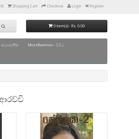
(0)
Shopping Cart
Checkout
Login
Register
0 item(s) - Rs. 0.00
 අධ්‍යාපනික
Miscellaneous - විවිධ
ආරච්චි