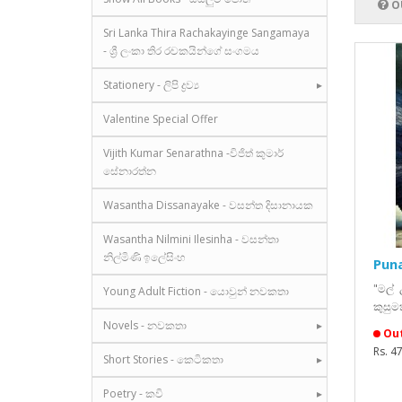
O
Sri Lanka Thira Rachakayinge Sangamaya
- ශ්‍රී ලංකා තිර රචකයින්ගේ සංගමය
Stationery - ලිපි ද්‍රව්‍ය
Valentine Special Offer
Vijith Kumar Senarathna -විජිත් කුමාර්
සේනාරත්න
Wasantha Dissanayake - වසන්ත දිසානායක
Wasantha Nilmini Ilesinha - වසන්තා
නිල්මිණි ඉලේසිංහ
Pun
"මල්
Young Adult Fiction - යොවුන් නවකතා
කුසු
Novels - නවකතා
Out
Rs. 4
Short Stories - කෙටිකතා
Poetry - කවි