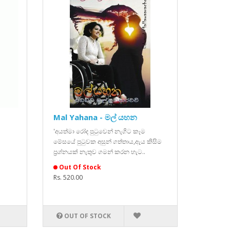
Mal Yahana - මල් යහන
'අයත්මා රෝද පුටුවෙන් නැගිට කෑම
මේසයේ පුටුවක අසුන් ගත්තාය,ඇය කිසිම
ප්‍රශ්නයක් නැතුව ගමන් කරන හැට..
Out Of Stock
Rs. 520.00
OUT OF STOCK