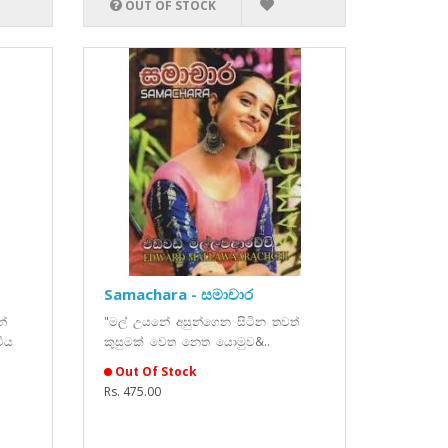
OUT OF STOCK
Samachara - සමාචාර
න්
"මල් උයනේ අසුන්ගෙන සිටින තවත්
විය
කුසුමක් වෙත නෙත යොමුව&..
Out Of Stock
Rs. 475.00