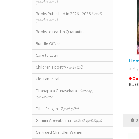
ප්‍රකාශිත පොත්
Books Published in 2026 - 2026 වසරේ
ප්‍රකාශිත පොත්
Books to read in Quarantine
Bundle Offers
Care to Learn
Hem
Children's poetry - ළමා කවි
හේමල
Out
Clearance Sale
Rs. 6
Dhanapala Gunasekara - ධනපාල
ගුණසේකර
Dilan Pragith - දිලාන් ප්‍රගීත්
O
Gamini Abewikrama - ගාමිණී අබේවික්‍රම
Gertrued Chandler Warner