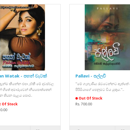
n Watak - පහන් වැටක්
Pallavi - පල්ලවී
 දැන්ම කියන්න එපා ,ඒකී මේ දවස්වල
''මේ ගැහැණිය රැවටෙන්නට ඇත්තේ
ේ හිතේ අමාරුවෙන් නියපොත්තෙන්
පිරිමියාගේ පෙනුමට විය යුතුය.''..
න තියන පැළය පොර..
Out Of Stock
 Of Stock
Rs. 700.00
20.00