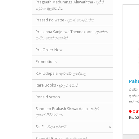
Prageeth Maduranga Aluwaththa - ප්‍රගීත්
මදුරංග අලුත්වත්ත
Prasad Polwatte - ප්‍රසාද් පොල්වත්ත
Prasanna Sanjeewa Thennakoon - ප්‍රසන්න
සංජීව තෙන්නකෝන්
Pre Order Now
Promotions
R.H.Udepala -ආර්.එච්.උදේපාල
Paha
Rare Books - දුර්ලභ පොත්
රංගිට
ඉන්න
Ronald Vroon
කඩන්
Sandeep Prakash Siriwardana - සංදීප්
Out
ප්‍රකාශ් සිරිවර්ධන
Rs. 5
Sci-Fi - විද්‍යා ප්‍රබන්ධ
Show All Books - සියලුම පොත්