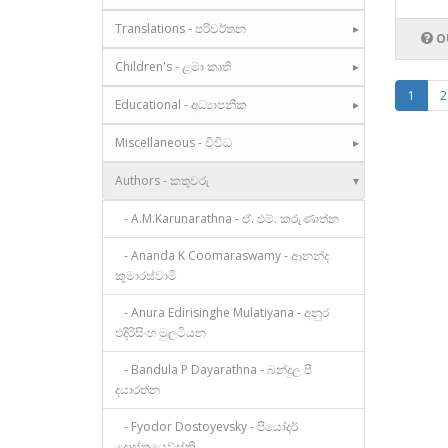
Translations - පරිවර්තන
O
Children's - ළමා කෘති
1
2
Educational - අධ්‍යාපනික
Miscellaneous - විවිධ
Authors - කතුවරු
- A.M.Karunarathna - ඒ. එම්. කරුණාත්න
- Ananda K Coomaraswamy - ආනන්ද
කුමාරස්වාමි
- Anura Edirisinghe Mulatiyana - අනුර
එදිරිසිංහ මුලටියන
- Bandula P Dayarathna - බන්දුල පී
දයාරත්න
- Fyodor Dostoyevsky - පියෝදර්
දොස්තයෙව්ස්කි