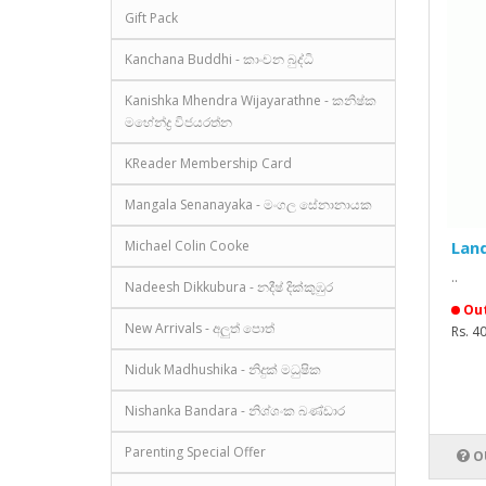
Gift Pack
Kanchana Buddhi - කාංචන බුද්ධි
Kanishka Mhendra Wijayarathne - කනිෂ්ක
මහේන්ද්‍ර විජයරත්න
KReader Membership Card
Mangala Senanayaka - මංගල සේනානායක
Michael Colin Cooke
Land
..
Nadeesh Dikkubura - නදීෂ් දික්කුඹුර
Out
New Arrivals - අලුත් පොත්
Rs. 4
Niduk Madhushika - නිදුක් මධුෂික
Nishanka Bandara - නිශ්ශංක බණ්ඩාර
Parenting Special Offer
O