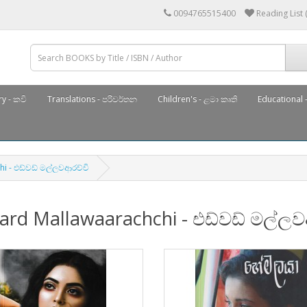
0094765515400
Reading List 
y - කවි
Translations - පරිවර්තන
Children's - ළමා කෘති
Educational -
i - එඩ්වඩ් මල්ලවආරච්චි
ard Mallawaarachchi - එඩ්වඩ් මල්ලව