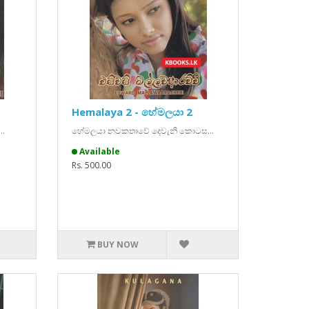
Hemalaya 2 - හේමලයා 2
.
හේමලයා නවකතාවේ දෙවැනි කොටස...
Available
Rs. 500.00
BUY NOW