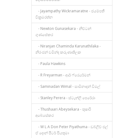
- Jayampathy Wickramaratne - ජයම්පතී
වික්‍රමරත්න
- Newton Gunasekara - නිව්ටන්
ගුණසේකර
- Niranjan Chaminda Karunathilaka -
නිරංජන් චමින්ද කරුණාතිලක
- Paula Hawkins
- R Freyarman - ආර් ෆ්රෙයර්මන්
- Saminadan Wimal - සාමිනාදන් විමල්
- Stanley Perera - ස්ටැන්ලි පෙරේරා
- Thushaari Abeysekara - තුෂාරි
අබේසේකර
- W L A Don Peter Piyathuma - ඩබ්ලිව් එල්
ඒ දොන් පීටර් පියතුමා