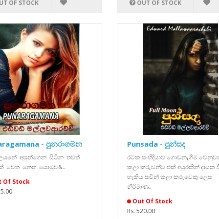
UT OF STOCK
OUT OF STOCK
aragamana - පුනරාගමන
Punsada - පුන්සද
 උයනේ අසුන්ගෙන සිටින තවත්
රටක සංහිදියාව ගොඩනැගීම වෙනුව
මක් වෙත නෙත යොමුව&..
කලා කරුවන්ට එක් අයුරකින් දායක 
හැකිය සචින් කලා කරුවෙකු ලෙස
 Of Stock
නිර්මාණ..
75.00
Out Of Stock
Rs. 520.00