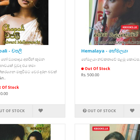
ali - චපලි
Hemalaya - හේමලයා
හෝ ව්‍යාපාදය අතරින් කුමන
හේමලයා නවකතාවේ පළමු කොටස..
ාවයක් වුවද එය තමා
Out Of Stock
්කරගෙන මතුවීමට වෙර දරන බවක්
Rs. 500.00
n..
 Of Stock
20.00
UT OF STOCK
OUT OF STOCK