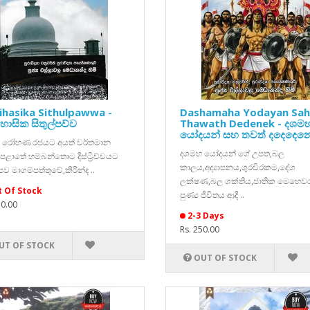
ihasika Sithulpawwa -
Dashamaha Yodayan Sa
ාසික සිතුල්පව්ව
Thawath Dedenek - දශම
යෝදයන් සහ තවත් දදෙදෙන
ි රෝහණ රජයට අයත් වර්තමාන
දශමහ යෝදයන් ගේ උපත,බල
 පළාතේ හම්බන්තොට දිස්ට්‍රිච්චයට
කාලය,අද්‍යාපනය,ශුරවිරකම,දේශ
පව මාගම්පත්තුවේ,කිරින්ද ..
ලක්ෂණ,බල ශක්තිය,ජාතික මෙහෙවර
 Of Stock
පුණ්‍ය ජීවිතය ආදී ..
50.00
2-3 Days
Rs. 250.00
UT OF STOCK
OUT OF STOCK