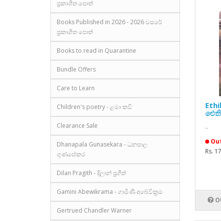
ප්‍රකාශිත පොත්
Books Published in 2026 - 2026 වසරේ
ප්‍රකාශිත පොත්
Books to read in Quarantine
Bundle Offers
Care to Learn
Ethi
Children's poetry - ළමා කවි
ඓතිහ
Clearance Sale
..
Out
Dhanapala Gunasekara - ධනපාල
Rs. 1
ගුණසේකර
Dilan Pragith - දිලාන් ප්‍රගීත්
Gamini Abewikrama - ගාමිණී අබේවික්‍රම
O
Gertrued Chandler Warner