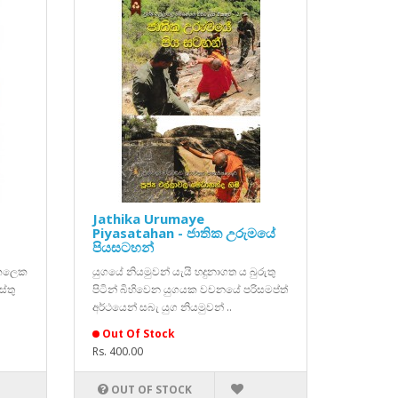
Jathika Urumaye
Piyasatahan - ජාතික උරුමයේ
පියසටහන්
 කලෙක
යුගයේ නියමුවන් යැයි හදුනාගත ය බුරුතු
්තු
පිටින් බිහිවෙන යුගයක වචනයේ පරිසමප්ත්
අර්ථයෙන් සබැ යුග නියමුවන් ..
Out Of Stock
Rs. 400.00
OUT OF STOCK