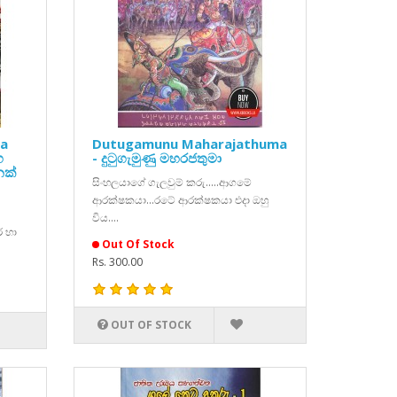
ha
Dutugamunu Maharajathuma
හ
- දුටුගැමුණු මහරජතුමා
ෙක්
සිංහලයාගේ ගැලවුම් කරු.....ආගමේ
ආරක්ෂකයා...රටේ ආරක්ෂකයා එදා ඔහු
විය....
 හා
Out Of Stock
Rs. 300.00
OUT OF STOCK