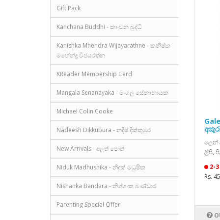
Gift Pack
Kanchana Buddhi - කාංචන බුද්ධි
Kanishka Mhendra Wijayarathne - කනිෂ්ක
මහේන්ද්‍ර විජයරත්න
KReader Membership Card
Mangala Senanayaka - මංගල සේනානායක
Michael Colin Cooke
Gale
අකුර
Nadeesh Dikkubura - නදීෂ් දික්කුඹුර
ලෙන් ල
New Arrivals - අලුත් පොත්
ලිපි, 
2-3
Niduk Madhushika - නිදුක් මධුෂික
Rs. 4
Nishanka Bandara - නිශ්ශංක බණ්ඩාර
Parenting Special Offer
O