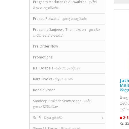
Prageeth Maduranga Aluwaththa - ප්‍රගීත්
මදුරංග අලුත්වත්ත
Prasad Polwatte - ප්‍රසාද් පොල්වත්ත
Prasanna Sanjeewa Thennakoon - ප්‍රසන්න
සංජීව තෙන්නකෝන්
Pre Order Now
Promotions
R.H.Udepala -ආර්.එච්.උදේපාල
Rare Books - දුර්ලභ පොත්
Jat
Mala
මාලා
Ronald Vroon
සිංහල
Sandeep Prakash Siriwardana - සංදීප්
සමගිය
ප්‍රකාශ් සිරිවර්ධන
මුදවා
Sci-Fi - විද්‍යා ප්‍රබන්ධ
2-3
Rs. 3
Show All Books - සියලුම පොත්