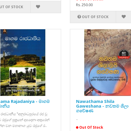
Rs. 250.00
UT OF STOCK
OUT OF STOCK
ama Rajadaniya - මාගම
Nawathama Shila
ානිය
Gaweshana - නවතම ශිලා
ගවේෂණ
රාජධානිය "අනුරාධපුරයේ රජ වූ
..
ව රජුගේ පුත්‍රයන් දසදෙනා අතුරෙන්
්න වන මහානාග යුව රජුගේ ර..
Out Of Stock