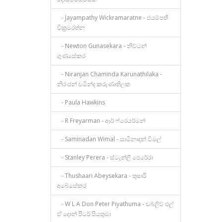
- Jayampathy Wickramaratne - ජයම්පතී
වික්‍රමරත්න
- Newton Gunasekara - නිව්ටන්
ගුණසේකර
- Niranjan Chaminda Karunathilaka -
නිරංජන් චමින්ද කරුණාතිලක
- Paula Hawkins
- R Freyarman - ආර් ෆ්රෙයර්මන්
- Saminadan Wimal - සාමිනාදන් විමල්
- Stanley Perera - ස්ටැන්ලි පෙරේරා
- Thushaari Abeysekara - තුෂාරි
අබේසේකර
- W L A Don Peter Piyathuma - ඩබ්ලිව් එල්
ඒ දොන් පීටර් පියතුමා