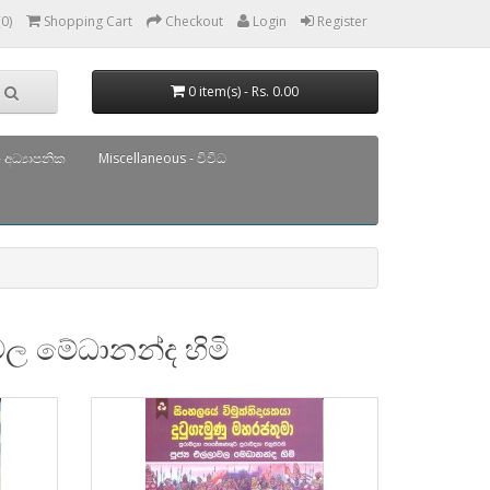
(0)
Shopping Cart
Checkout
Login
Register
0 item(s) - Rs. 0.00
 අධ්‍යාපනික
Miscellaneous - විවිධ
ාවල මේධානන්ද හිමි