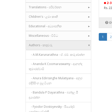
2-3
Translations - පරිවර්තන
Rs. 2
Children's - ළමා කෘති
O
Educational - අධ්‍යාපනික
Miscellaneous - විවිධ
1
2
Authors - කතුවරු
- A.M.Karunarathna - ඒ. එම්. කරුණාත්න
- Ananda K Coomaraswamy - ආනන්ද
කුමාරස්වාමි
- Anura Edirisinghe Mulatiyana - අනුර
එදිරිසිංහ මුලටියන
- Bandula P Dayarathna - බන්දුල පී
දයාරත්න
- Fyodor Dostoyevsky - පියෝදර්
දොස්තයෙව්ස්කි