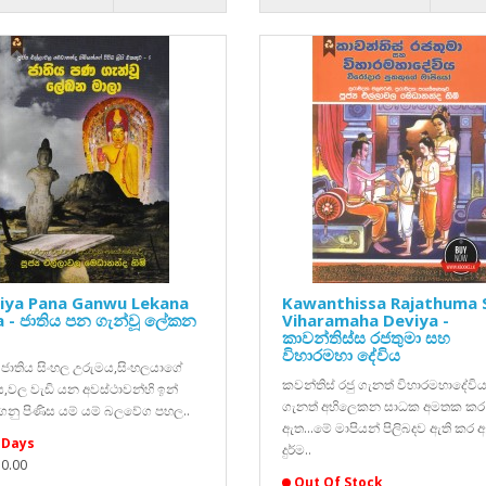
hiya Pana Ganwu Lekana
Kawanthissa Rajathuma 
 - ජාතිය පන ගැන්වූ ලේකන
Viharamaha Deviya -
කාවන්තිස්ස රජතුමා සහ
විහාරමහා දේවිය
 ජාතිය සිංහල උරුමය,සිංහලයාගේ
කවන්තිස් රජු ගැනත් විහාරමහාදේවි
,වල වැඩි යන අවස්ථාවන්හි ඉන්
ගැනත් අභිලෙකන සාධක අමතක කර
 ගනු පිණිස යම් යම් බලවේග පහල..
ඇත...මේ මාපියන් පිලිබදව ඇති කර 
 Days
දුර්ම..
50.00
Out Of Stock