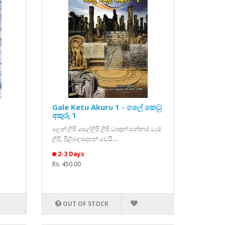
-
Gale Ketu Akuru 1 - ගලේ කෙටු
අකුරු 1
ලෙන් ලිපි සෙල්ලිපි ලිපි ධාතුන් සන්නස් ටැම්
ලිපි, පිළිබද සදහන් වෙයි....
2-3 Days
Rs. 450.00
OUT OF STOCK