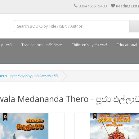
0094765515400
Reading List 
y - කවි
Translations - පරිවර්තන
Children's - ළමා කෘති
Educational -
ro - පූජ්‍ය එල්ලාවල මේධානන්ද හිමි
wala Medananda Thero - පූජ්‍ය එල්ල