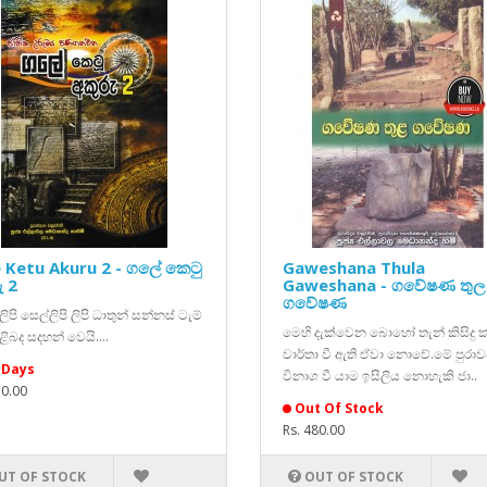
 Ketu Akuru 2 - ගලේ කෙටු
Gaweshana Thula
ු 2
Gaweshana - ගවේෂණ තුල
ගවේෂණ
ිපි සෙල්ලිපි ලිපි ධාතුන් සන්නස් ටැම්
මෙහි දැක්වෙන බොහෝ තැන් කිසිදු
පිළිබද සදහන් වෙයි....
වාර්තා වී ඇති ඒවා නොවේ.මේ පුරාවස
 Days
විනාශ වී යාම ඉසිලිය නොහැකි ජා..
50.00
Out Of Stock
Rs. 480.00
UT OF STOCK
OUT OF STOCK