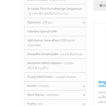
O
Sri Lanka Thira Rachakayinge Sangamaya
- ශ්‍රී ලංකා තිර රචකයින්ගේ සංගමය
Stationery - ලිපි ද්‍රව්‍ය
Valentine Special Offer
Vijith Kumar Senarathna -විජිත් කුමාර්
සේනාරත්න
Wasantha Dissanayake - වසන්ත දිසානායක
Wasantha Nilmini Ilesinha - වසන්තා
නිල්මිණි ඉලේසිංහ
Young Adult Fiction - යොවුන් නවකතා
Mag
රාජධ
Novels - නවකතා
මාගම 
Short Stories - කෙටිකතා
මුටසි
දෙවැන
Poetry - කවි