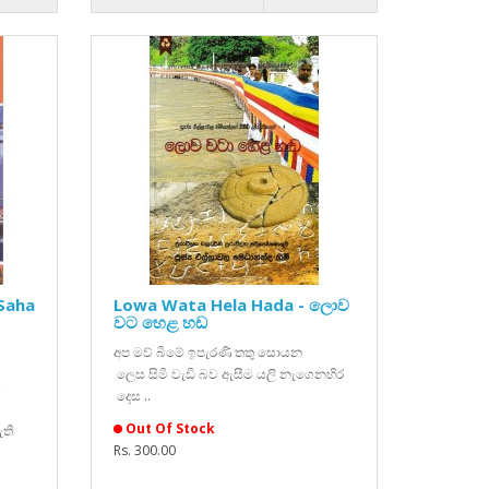
Saha
Lowa Wata Hela Hada - ලොව
වට හෙළ හඩ
අප මව් බිමේ ඉපැරණි තතු සොයන
ලෙස සිමි වැඩි බව ඇසීම යලි නැගෙනහිර
ය
දෙස ..
Out Of Stock
ඇති
Rs. 300.00