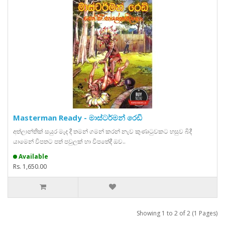
Masterman Ready - මාස්ටර්මන් රෙඩි
අත්ලාන්තික් සයුර මැද දී තමන් ගමන් කරන් නැව කුණාටුවකට හසුව බිදී
යාමෙන් විපතට පත් පවුලක් හා විපතේදී ඔව..
Available
Rs. 1,650.00
Showing 1 to 2 of 2 (1 Pages)