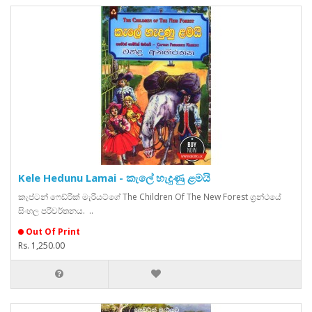
Kele Hedunu Lamai - කැලේ හැදුණු ළමයි
කැප්ටන් ෆෙඩ්රික් මැරියට්ගේ The Children Of The New Forest ග්‍රන්ථයේ
සිංහල පරිවර්තනය. ..
Out Of Print
Rs. 1,250.00