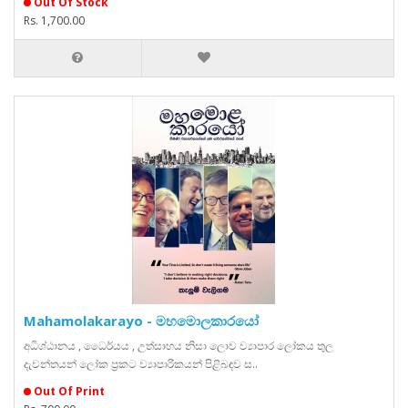
Out Of Stock
Rs. 1,700.00
Mahamolakarayo - මහමොලකාරයෝ
අධිශ්ඨානය , ධෛර්යය , උත්සාහය නිසා ලොව ව්‍යාපාර ලෝකය තුල
දැවන්තයන් ලෝක ප්‍රකට ව්‍යාපාරිකයන් පිළිබඳව ස..
Out Of Print