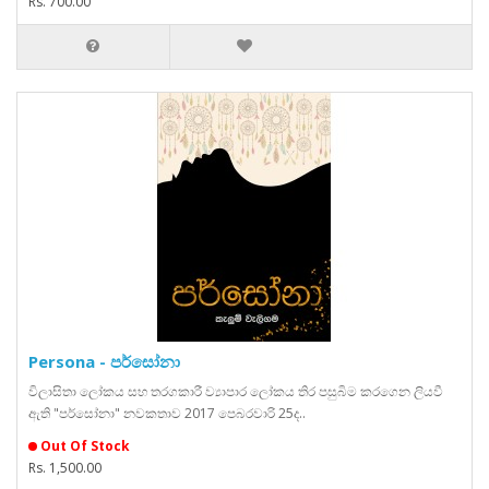
Rs. 700.00
Persona - පර්සෝනා
විලාසිතා ලෝකය සහ තරගකාරී ව්‍යාපාර ලෝකය තිර පසුබිම කරගෙන ලියවී
ඇති "පර්සෝනා" නවකතාව 2017 පෙබරවාරි 25ද..
Out Of Stock
Rs. 1,500.00