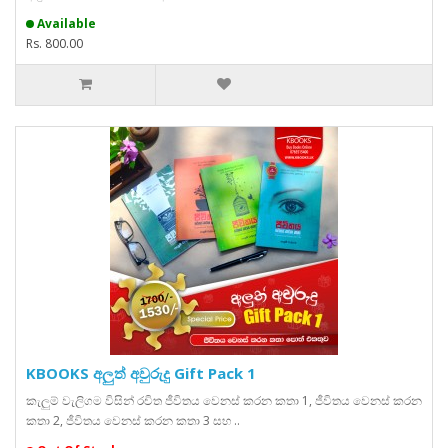
Available
Rs. 800.00
KBOOKS අලුත් අවුරුදු Gift Pack 1
කැලුම් වැලිගම විසින් රචිත ජීවිතය වෙනස් කරන කතා 1, ජීවිතය වෙනස් කරන
කතා 2, ජීවිතය වෙනස් කරන කතා 3 සහ ..