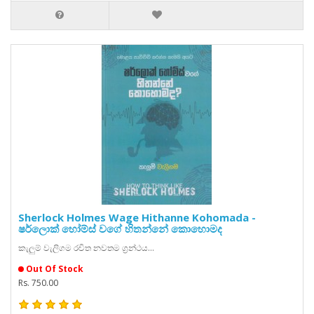
Sherlock Holmes Wage Hithanne Kohomada -
ෂර්ලොක් හෝම්ස් වගේ හිතන්නේ කොහොමද
කැලුම් වැලිගම රචිත නවතම ග්‍රන්ථය...
Out Of Stock
Rs. 750.00