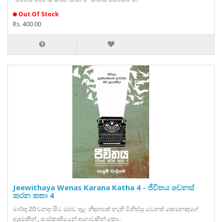
Out Of Stock
Rs. 400.00
Jeewithaya Wenas Karana Katha 4 - ජීවිතය වෙනස්
කරන කතා 4
මාර්තු 20 වනදා සිට ඔළුව තුළ නිදහසක් නැති මිනිස්සු වෙනත් කෙනෙකුගේ
ඇඳුමකින් , සංස්කෘතියෙන් ආශාවකින් කො..