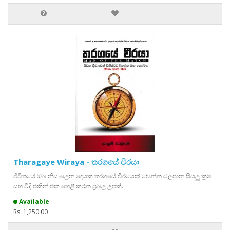
Tharagaye Wiraya - තරගයේ වීරයා
ජිවිතයේ ඔබ නියැලෙන දෙයක තරගයේ වීරයෙක් වෙන්න බලපාන සියලු ක්‍රම
සහ විදි එකින් එක හෙළි කරන ප්‍රබල උපක්‍..
Available
Rs. 1,250.00