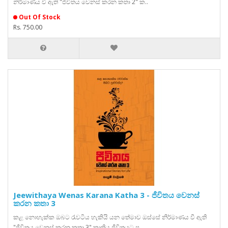
නිර්මාණය වී ඇති "ජීවිතය වෙනස් කරන කතා 2" ක..
Out Of Stock
Rs. 750.00
Jeewithaya Wenas Karana Katha 3 - ජීවිතය වෙනස්
කරන කතා 3
කළ නොහැක්ක ඔබට රැවටිය හැකියි යන තේමාව ඔස්සේ නිර්මාණය වී ඇති
"ජීවිතය වෙනස් කරන කතා 3" කෘතිය ජීවිතයට ප..