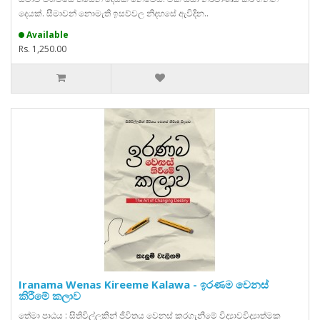
දෙයක්. සීමාවන් නොමැති ඉසව්වල නිදහසේ ඇවිදින..
Available
Rs. 1,250.00
Iranama Wenas Kireeme Kalawa - ඉරණම වෙනස්
කිරීමේ කලාව
තේමා පාඨය : සිතිවිල්ලකින් ජීවිතය වෙනස් කරගැනීමේ විද්‍යාවවිද්‍යාත්මක