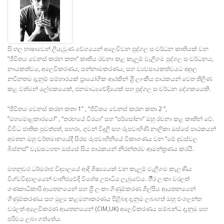
සිංහල භාෂාවෙන් ලියැවුණ වේගයෙන් අලෙවිවන පුද්ගල සංවර්ධන කෘතියක් වන
”ජීවිතය වෙනස් කරන කතා” කෘතිය රචනා කළ කැලූම් වැලිගම පුද්ගල සංවර්ධනය,
නායකත්වය, අලෙවිකරණය, සන්නාමකරණය, සහ ව්‍යවසායකත්වයට අදාල
නවීනතම දැනුම් සම්භාරයක් ප‍්‍රායෝගික ආරකින් ශ‍්‍රී ලාංකීය පාඨකයන් වෙත තිලිණ
කළ වත්මන් ලේඛකයෙක්, ජනමාධ්‍යවේදියෙක් සහ පුද්ගල සංවර්ධන දේශකයෙකි.
”ජීවිතය වෙනස් කරන කතා 1” , ”ජීවිතය වෙනස් කරන කතා 2 ”,
”මහමොළකාරයෝ” , ”තරඟයේ වීරයා” සහ ”පර්සෝනා” ඔහු රචනා කළ කෘතින් වේ.
විවිධ ජාතික පුවත්පත්, සඟරා, ගුවන් විදුලි සහ රූපවාහිණි නාලිකා ඔස්සේ පාඨකයන්
අමතන ඔහු වර්තමානයේදී සිරස රූපවාහිනියේ විකාශණය වන ”මේ දවස්වල
බිස්නස්” වැඩසටහන ඔස්සේ සිය පාඨකයන් නිරන්තරව ආමන්ත‍්‍රණය කරයි.
මහනුවර ධර්මරාජ විද්‍යාලයේ ආදි ශිෂ්‍යයෙක් වන කැලූම් වැලිගම කැලණිය
විශ්වවිද්‍යාලයෙන් වානිජවේදි විශේෂ උපාධිය ලැබුවේය. ශී‍්‍රි ලංකා වරලත්
ගණකාධිකාරි ආයතනයෙන් සහ ශ‍්‍රී ලංකා ගිණුම්කරණ ශිල්පීය ආයතනයෙන්
ගිණුම්කරණය සහ මුල්‍ය කළමනාකරණය පිළිබඳ දැනුම ලබාගත් ඔහු එංගලන්ත
වරලත් අලෙවිකරණ ආයතනයෙන් (CIM,UK) අලෙවිකරණය සම්බන්ධ දැනුම සහ
පරිචය ලබා ගත්තේය.