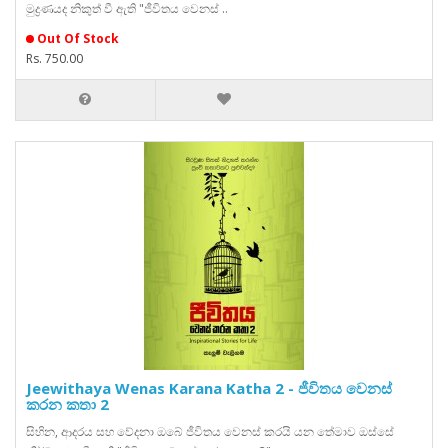
මුද්‍රණයද නිකුත් වී ඇති "ජීවිතය වෙනස් ..
Out Of Stock
Rs. 750.00
Jeewithaya Wenas Karana Katha 2 - ජීවිතය වෙනස්
කරන කතා 2
සිහින, ආදරය සහ වේදනා ඔබේ ජීවිතය වෙනස් කරයි යන තේමාව ඔස්සේ