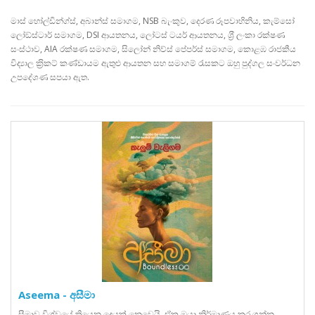
මාස් හෝල්ඩින්ග්ස්, අබාන්ස් සමාගම, NSB බැංකුව, දෙරණ රූපවාහිනිය, කැම්සෝ
ලෝඞ්ස්ටාර් සමාගම, DSI ආයතනය, ලෝටස් ටයර් ආයතනය, ශ‍්‍රී ලංකා රක්ෂණ
සංස්ථාව, AIA රක්ෂණ සමාගම, සිලෝන් නිව්ස් පේපර්ස් සමාගම, කොළඹ රාජකීය
විද්‍යාල ක‍්‍රිකට් කණ්ඩායම ඇතුළු ආයතන සහ සමාගම් රැසකට ඔහු පුද්ගල සංවර්ධන
උපදේශණ සපයා ඇත.
Aseema - අසීමා
සීමාව විශ්වයේ තියෙන දෙයක් නෙවෙයි. ඒක ඔයා නිර්මාණය කර ගන්න