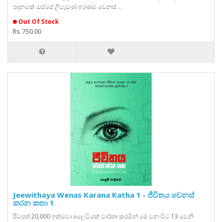
පදනමක් ඔස්සේ ලියැවුණ ඉරණම වෙනස් ..
Out Of Stock
Rs. 750.00
Jeewithaya Wenas Karana Katha 1 - ජීවිතය වෙනස්
කරන කතා 1
පිටපත් 20,000 ඉක්මවා අලෙවියක් වාර්තා කරමින් මේ වන විට 13 වෙනි