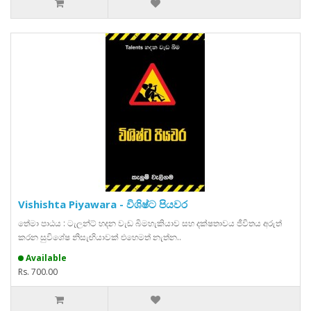
Vishishta Piyawara - විශිෂ්ට පියවර
තේමා පාඨය : ටැලන්ට් හදන වැඩ බිමහැකියාව සහ දක්ෂතාවය ජීවිතය අරුත්
කරන සුවිශේෂ නිසැඟියාවක් එහෙමත් නැත්න..
Available
Rs. 700.00