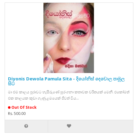
Diyonis Dewola Pamula Sita - දියෝනිස් දෙවොල පාමුල
සිට
මා එම කාලය පුරාවට හැසිරුණේ සුරංගනා කතාවක චරිතයක් මෙනි. එකෝමත්
එක කාලයක කුඩා ගෑණු ළමයෙක් ජීවත් විය...
Out Of Stock
Rs. 500.00