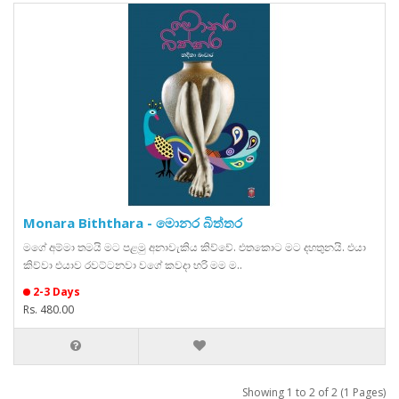
Monara Biththara - මොනර බිත්තර
මගේ අම්මා තමයි මට පළමු අනාවැකිය කිව්වේ. එතකොට මට දහතුනයි. එයා
කිව්වා එයාව රවට්ටනවා වගේ කවදා හරි මම ම..
2-3 Days
Rs. 480.00
Showing 1 to 2 of 2 (1 Pages)