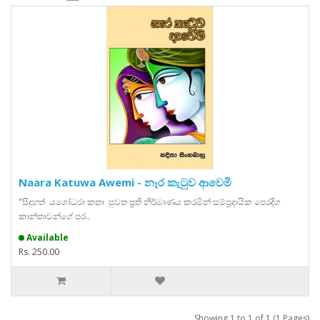
Naara Katuwa Awemi - නෑර කැටුව ආවෙමි
"සිදුහත් යශෝධරා කතා පුවත ප්‍රති නිර්මාණය කරමින් සම්ප්‍රදායික පෙරදිග
කාන්තාවන්ගේ පර..
Available
Rs. 250.00
Showing 1 to 1 of 1 (1 Pages)