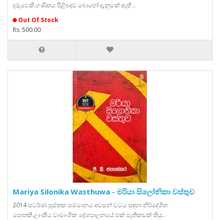
දරුවෙකි.ගණිතය පිළිබඳව බොහෝ දැනුමක් ඇති ..
Out Of Stock
Rs. 500.00
Mariya Silonika Wasthuwa - මරියා සිලෝනිකා වස්තුව
2014 සවර්ණ පුස්තක සම්මානය අවසන් වටය සඳහා නිර්දේශිත
පොතකි.ලාංකීය වාමාංශික දේශපාලනයේ එක් පැතිකඩක් තියු..