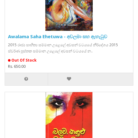
Awalama Saha Ehetuwa - අවලමා සහ ඇහැටුව
2015 රාජ්‍ය සාහිත්‍ය සම්මාන උළෙලේ අවසන් වටයයේ නිර්දේශය 2015
ස්වර්ණ පුස්තක සම්මාන උළෙලේ අවසන් වටයයේ න..
Out Of Stock
Rs. 650.00