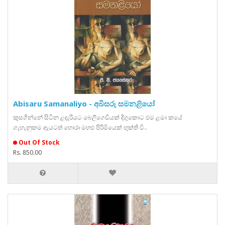
Abisaru Samanaliyo - අබිසරු සමනළියෝ
කුසගින්නේ සිටින ළදැරියට බෙලිගෙඩියක් දිගුකොට එම ළමා කයේ
ගැහැනුකම ඇයටත් හොරා මහළු පිරිමියෙක් භුක්ති වි..
Out Of Stock
Rs. 850.00