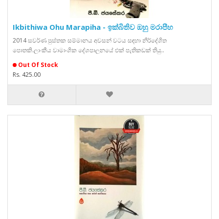
Ikbithiwa Ohu Marapiha - ඉක්බිතිව ඔහු මරාපීහ
2014 සවර්ණ පුස්තක සම්මානය අවසන් වටය සඳහා නිර්දේශිත
පොතකි.ලාංකීය වාමාංශික දේශපාලනයේ එක් පැතිකඩක් තියු..
Out Of Stock
Rs. 425.00