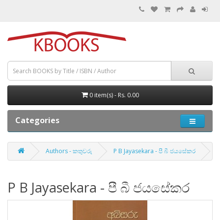
0 item(s) - Rs. 0.00
Categories
Authors - කතුවරු
P B Jayasekara - පී බී ජයසේකර
P B Jayasekara - පී බී ජයසේකර