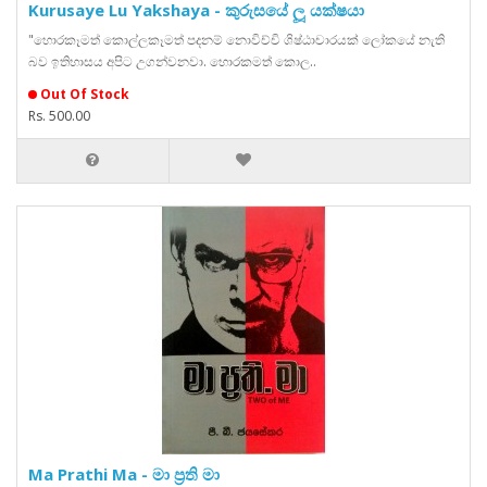
Kurusaye Lu Yakshaya - කුරුසයේ ලූ යක්ෂයා
"හොරකෑමත් කොල්ලකෑමත් පදනම් නොවිච්චි ශිෂ්ඨාචාරයක් ලෝකයේ නැති
බව ඉතිහාසය අපිට උගන්වනවා. හොරකමත් කොල..
Out Of Stock
Rs. 500.00
Ma Prathi Ma - මා ප්‍රති මා