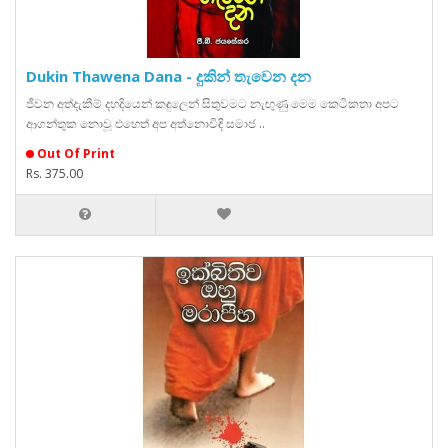
Dukin Thawena Dana - දුකින් තැවෙන දන
ජීවන අත්දැකීම් දහදියෙන් කඳුලෙන් සිතුවමට නැඟුණු මෙම කෙටිකතා අපට
ආගන්තුක නොවූ එහෙත් අප අත්නොවිඳි සමාජ ..
Out Of Print
Rs. 375.00