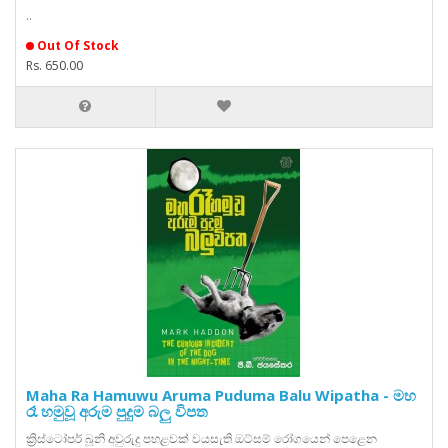
..
Out Of Stock
Rs. 650.00
Maha Ra Hamuwu Aruma Puduma Balu Wipatha - මහ
රෑ හමුවූ අරුම පුදුම බලු විපත
ක්‍රිස්ටෝපර් බූනි අවුරුදු පහළවක් වයසැති ඔට්සම් රෝගයෙන් පෙළෙන