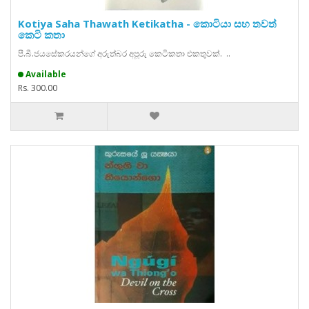
Kotiya Saha Thawath Ketikatha - කොටියා සහ තවත්
කෙටි කතා
පී.බී.ජයසේකරයන්ගේ අරුත්බර අපූරු කෙටිකතා එකතුවක්. ..
Available
Rs. 300.00