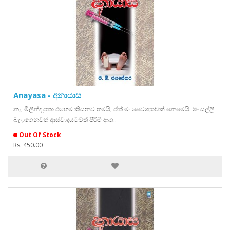
Anayasa - අනායාස
නෑ, මිලින්ද පුතා එහෙම කියනව තමයි, ඒත් මං වෛශ්‍යාවක් නෙමෙයි. මං සල්ලි
බලාගෙනවත් ආස්වාදයටවත් පිරිමි ආශ..
Out Of Stock
Rs. 450.00