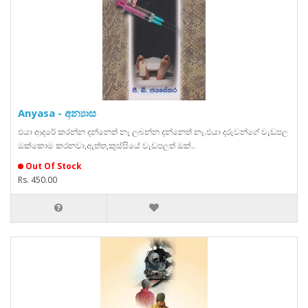
Anyasa - අන්‍යාස
එයා ආදරේ කරන්න දන්නෙත් නෑ ලබන්න දන්නෙත් නෑ.එයා දරුවන්ගේ වැඩපල
ඔක්කොම කරනවා,ඇත්ත,කුස්සියේ වැඩපලත් ඔක්..
Out Of Stock
Rs. 450.00