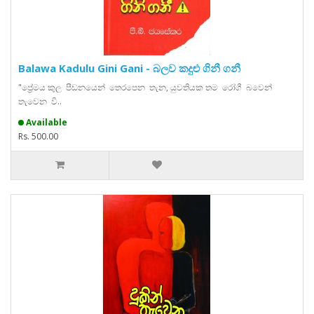
Balawa Kadulu Gini Gani - බලව කදුළු ගිනී ගනී
"ප්‍රේමය කුල පීඩනයෙන් තෙරපෙන තැන, යුවතියක තම රෝගී බවෙන්
තැවෙන වි..
Available
Rs. 500.00