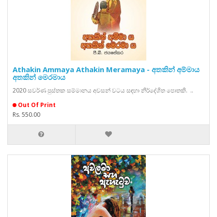
Athakin Ammaya Athakin Meramaya - අතකින් අම්මාය
අතකින් මෙරමාය
2020 සවර්ණ පුස්තක සම්මානය අවසන් වටය සඳහා නිර්දේශිත පොතකි. ..
Out Of Print
Rs. 550.00