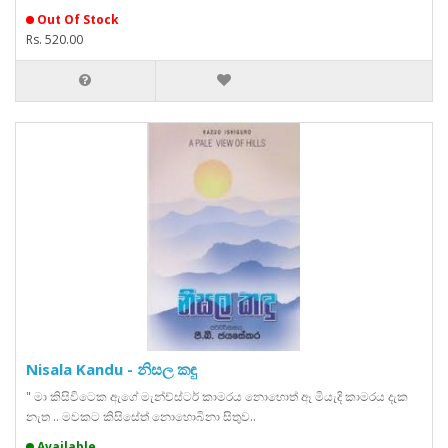
Out Of Stock
Rs. 520.00
Nisala Kandu - නිසල කඳු
" මා කිසිවිටෙක ඇගේ මැන්ච්ස්ටර් කාමරය නොහොත් ඈ මියැදි කාමරය දැක
නැත .. මවකට කිසිසේත් නොහොබිනා සිතුව..
Available