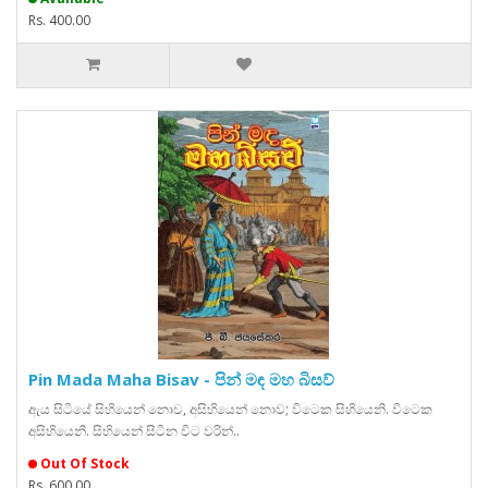
Rs. 400.00
Pin Mada Maha Bisav - පින් මඳ මහ බිසව්
ඇය සිටියේ සිහියෙන් නොව, අසිහියෙන් නොව; විටෙක සිහියෙනි. විටෙක
අසිහියෙනි. සිහියෙන් සිටින විට වරින්..
Out Of Stock
Rs. 600.00