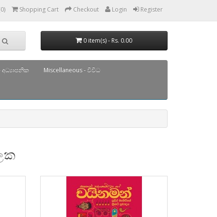
(0)
Shopping Cart
Checkout
Login
Register
0 item(s) - Rs. 0.00
 අධ්‍යාපනික
Miscellaneous - විවිධ
ිලක