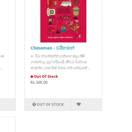
Chinaman - චයිනමන්
 a
මං බීම නවත්තන්න උත්සාහ කළා 80
ගණන්වල මුල් හරියෙදි. කීවට විශ්වාස
..
කරන්න, මාස 5ක් විතර. ඒත් තේරුමක් ..
Out Of Stock
Rs. 695.00
OUT OF STOCK