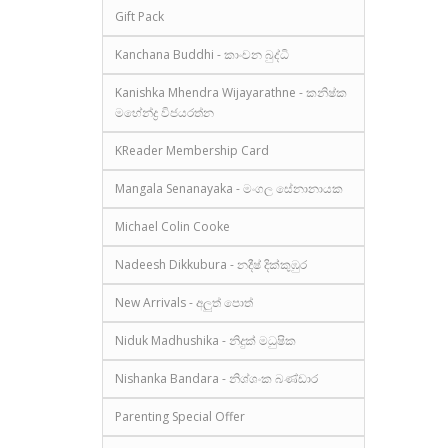
Gift Pack
Kanchana Buddhi - කාංචන බුද්ධි
Kanishka Mhendra Wijayarathne - කනිෂ්ක
මහේන්ද්‍ර විජයරත්න
KReader Membership Card
Mangala Senanayaka - මංගල සේනානායක
Michael Colin Cooke
Nadeesh Dikkubura - නදීෂ් දික්කුඹුර
New Arrivals - අලුත් පොත්
Niduk Madhushika - නිදුක් මධුෂික
Nishanka Bandara - නිශ්ශංක බණ්ඩාර
Parenting Special Offer