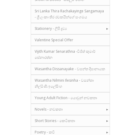
Sri Lanka Thira Rachakayinge Sangamaya
- ශ්‍රී ලංකා තිර රචකයින්ගේ සංගමය
Stationery - ලිපි ද්‍රව්‍ය
Valentine Special Offer
Vijith Kumar Senarathna -විජිත් කුමාර්
සේනාරත්න
Wasantha Dissanayake - වසන්ත දිසානායක
Wasantha Nilmini Ilesinha - වසන්තා
නිල්මිණි ඉලේසිංහ
Young Adult Fiction - යොවුන් නවකතා
Novels - නවකතා
Short Stories - කෙටිකතා
Poetry - කවි