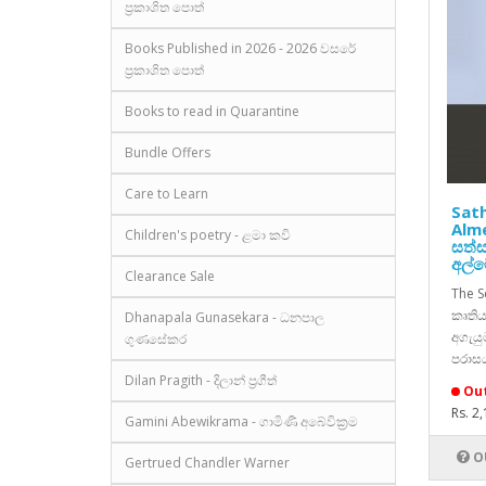
ප්‍රකාශිත පොත්
Books Published in 2026 - 2026 වසරේ
ප්‍රකාශිත පොත්
Books to read in Quarantine
Bundle Offers
Care to Learn
Sat
Alm
Children's poetry - ළමා කවි
සත්
අල්
Clearance Sale
The S
කෘතිය
Dhanapala Gunasekara - ධනපාල
අගැය
ගුණසේකර
පරාසය
Dilan Pragith - දිලාන් ප්‍රගීත්
Out
Rs. 2
Gamini Abewikrama - ගාමිණී අබේවික්‍රම
O
Gertrued Chandler Warner