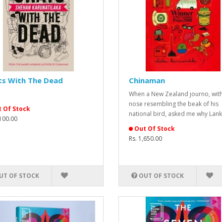
ts With The Dead
Chinaman
When a New Zealand journo, with
nose resembling the beak of his
 Of Stock
national bird, asked me why Lank
,100.00
Out Of Stock
Rs. 1,650.00
UT OF STOCK
OUT OF STOCK