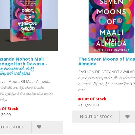
hsanda Nohoth Mali
The Seven Moons of Maa
edage Hath Dawasa -
Almeida
සඳ නොහොත් මාලි
CASH ON DELIVERY NOT AVAILAB
මේදාගේ හත්දවස
ඇණවුම තහවුරු කරගැනීමේ දුරකථ
even Moons Of Maali Almeida
ඇමතුමට පිළිතුරු දී වැඩකරන දින 3-7
 විනිශ්චයකරුවන්ගේ විශේෂ
අතර..
ුමට ලක්වූයේ එය ගවේෂණය කරන
Out Of Stock
ත්,..
Rs. 3,590.00
 Of Stock
,120.00
OUT OF STOCK
UT OF STOCK