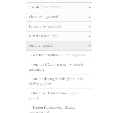
Translations - පරිවර්තන
Children's - ළමා කෘති
Educational - අධ්‍යාපනික
Miscellaneous - විවිධ
Authors - කතුවරු
- A.M.Karunarathna - ඒ. එම්. කරුණාත්න
- Ananda K Coomaraswamy - ආනන්ද
කුමාරස්වාමි
- Anura Edirisinghe Mulatiyana - අනුර
එදිරිසිංහ මුලටියන
- Bandula P Dayarathna - බන්දුල පී
දයාරත්න
- Fyodor Dostoyevsky - පියෝදර්
දොස්තයෙව්ස්කි