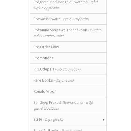
Prageeth Maduranga Aluwaththa - ප්‍රගීත්
මදුරංග අලුත්වත්ත
Prasad Polwatte - ප්‍රසාද් පොල්වත්ත
Prasanna Sanjeewa Thennakoon - ප්‍රසන්න
සංජීව තෙන්නකෝන්
Pre Order Now
Promotions
R.H.Udepala -ආර්.එච්.උදේපාල
Rare Books - දුර්ලභ පොත්
Ronald Vroon
Sandeep Prakash Siriwardana - සංදීප්
ප්‍රකාශ් සිරිවර්ධන
Sci-Fi - විද්‍යා ප්‍රබන්ධ
Show All Books - සියලුම පොත්