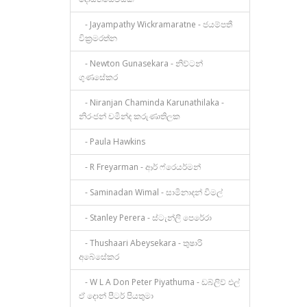
- Jayampathy Wickramaratne - ජයම්පතී
වික්‍රමරත්න
- Newton Gunasekara - නිව්ටන්
ගුණසේකර
- Niranjan Chaminda Karunathilaka -
නිරංජන් චමින්ද කරුණාතිලක
- Paula Hawkins
- R Freyarman - ආර් ෆ්රෙයර්මන්
- Saminadan Wimal - සාමිනාදන් විමල්
- Stanley Perera - ස්ටැන්ලි පෙරේරා
- Thushaari Abeysekara - තුෂාරි
අබේසේකර
- W L A Don Peter Piyathuma - ඩබ්ලිව් එල්
ඒ දොන් පීටර් පියතුමා