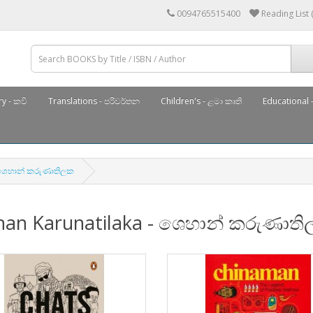
0094765515400
Reading List 
y - කවි
Translations - පරිවර්තන
Children's - ළමා කෘති
Educational -
- ශෙහාන් කරුණාතිලක
han Karunatilaka - ශෙහාන් කරුණාත