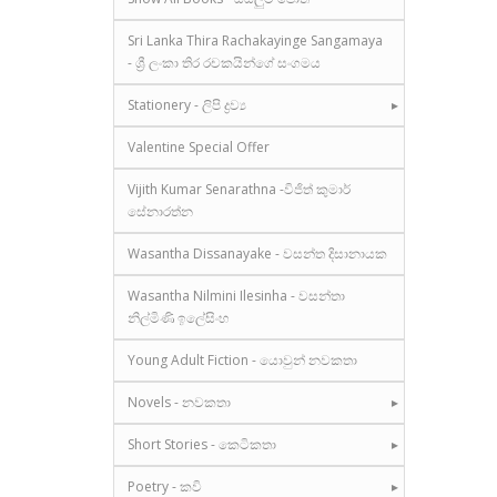
Sri Lanka Thira Rachakayinge Sangamaya
- ශ්‍රී ලංකා තිර රචකයින්ගේ සංගමය
Stationery - ලිපි ද්‍රව්‍ය
Valentine Special Offer
Vijith Kumar Senarathna -විජිත් කුමාර්
සේනාරත්න
Wasantha Dissanayake - වසන්ත දිසානායක
Wasantha Nilmini Ilesinha - වසන්තා
නිල්මිණි ඉලේසිංහ
Young Adult Fiction - යොවුන් නවකතා
Novels - නවකතා
Short Stories - කෙටිකතා
Poetry - කවි