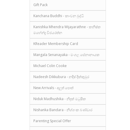
Gift Pack
Kanchana Buddhi - කාංචන බුද්ධි
Kanishka Mhendra Wijayarathne - කනිෂ්ක
මහේන්ද්‍ර විජයරත්න
KReader Membership Card
Mangala Senanayaka - මංගල සේනානායක
Michael Colin Cooke
Nadeesh Dikkubura - නදීෂ් දික්කුඹුර
New Arrivals - අලුත් පොත්
Niduk Madhushika - නිදුක් මධුෂික
Nishanka Bandara - නිශ්ශංක බණ්ඩාර
Parenting Special Offer