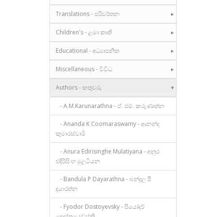
Translations - පරිවර්තන
Children's - ළමා කෘති
Educational - අධ්‍යාපනික
Miscellaneous - විවිධ
Authors - කතුවරු
- A.M.Karunarathna - ඒ. එම්. කරුණාත්න
- Ananda K Coomaraswamy - ආනන්ද
කුමාරස්වාමි
- Anura Edirisinghe Mulatiyana - අනුර
එදිරිසිංහ මුලටියන
- Bandula P Dayarathna - බන්දුල පී
දයාරත්න
- Fyodor Dostoyevsky - පියෝදර්
දොස්තයෙව්ස්කි