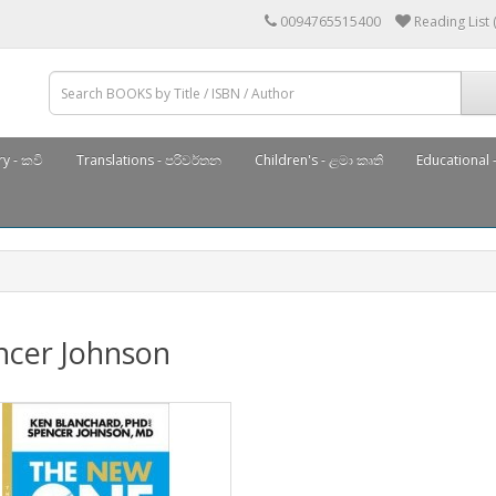
0094765515400
Reading List 
y - කවි
Translations - පරිවර්තන
Children's - ළමා කෘති
Educational -
ncer Johnson