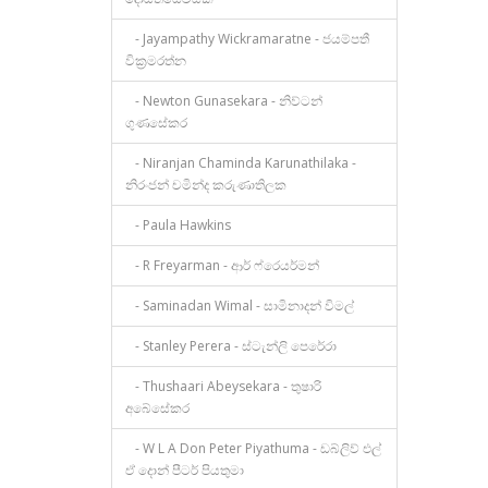
- Jayampathy Wickramaratne - ජයම්පතී
වික්‍රමරත්න
- Newton Gunasekara - නිව්ටන්
ගුණසේකර
- Niranjan Chaminda Karunathilaka -
නිරංජන් චමින්ද කරුණාතිලක
- Paula Hawkins
- R Freyarman - ආර් ෆ්රෙයර්මන්
- Saminadan Wimal - සාමිනාදන් විමල්
- Stanley Perera - ස්ටැන්ලි පෙරේරා
- Thushaari Abeysekara - තුෂාරි
අබේසේකර
- W L A Don Peter Piyathuma - ඩබ්ලිව් එල්
ඒ දොන් පීටර් පියතුමා