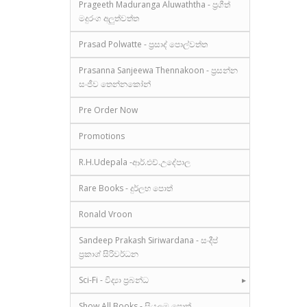
Prageeth Maduranga Aluwaththa - ප්‍රගීත්
මදුරංග අලුත්වත්ත
Prasad Polwatte - ප්‍රසාද් පොල්වත්ත
Prasanna Sanjeewa Thennakoon - ප්‍රසන්න
සංජීව තෙන්නකෝන්
Pre Order Now
Promotions
R.H.Udepala -ආර්.එච්.උදේපාල
Rare Books - දුර්ලභ පොත්
Ronald Vroon
Sandeep Prakash Siriwardana - සංදීප්
ප්‍රකාශ් සිරිවර්ධන
Sci-Fi - විද්‍යා ප්‍රබන්ධ
Show All Books - සියලුම පොත්