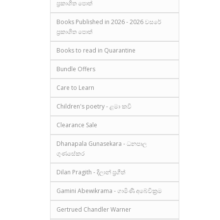
ප්‍රකාශිත පොත්
Books Published in 2026 - 2026 වසරේ
ප්‍රකාශිත පොත්
Books to read in Quarantine
Bundle Offers
Care to Learn
Children's poetry - ළමා කවි
Clearance Sale
Dhanapala Gunasekara - ධනපාල
ගුණසේකර
Dilan Pragith - දිලාන් ප්‍රගීත්
Gamini Abewikrama - ගාමිණී අබේවික්‍රම
Gertrued Chandler Warner