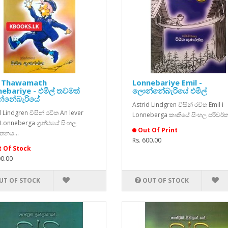
l Thawamath
Lonnebariye Emil -
ebariye - එමිල් තවමත්
ලොන්නේබැරියේ එමිල්
්නේබැරියේ
Astrid Lindgren විසින් රචිත Emil i
d Lindgren විසින් රචිත An lever
Lonneberga කෘතියේ සිංහල පරිවර්ත
i Lonneberga ග්‍රන්ථයේ සිංහල
Out Of Print
්තනය...
Rs. 600.00
 Of Stock
00.00
UT OF STOCK
OUT OF STOCK