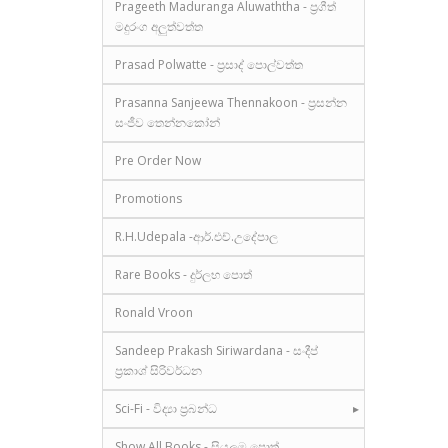
Prageeth Maduranga Aluwaththa - ප්‍රගීත්
මදුරංග අලුත්වත්ත
Prasad Polwatte - ප්‍රසාද් පොල්වත්ත
Prasanna Sanjeewa Thennakoon - ප්‍රසන්න
සංජීව තෙන්නකෝන්
Pre Order Now
Promotions
R.H.Udepala -ආර්.එච්.උදේපාල
Rare Books - දුර්ලභ පොත්
Ronald Vroon
Sandeep Prakash Siriwardana - සංදීප්
ප්‍රකාශ් සිරිවර්ධන
Sci-Fi - විද්‍යා ප්‍රබන්ධ
Show All Books - සියලුම පොත්