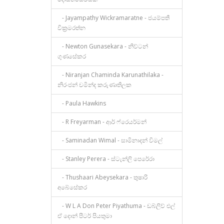
- Jayampathy Wickramaratne - ජයම්පතී
වික්‍රමරත්න
- Newton Gunasekara - නිව්ටන්
ගුණසේකර
- Niranjan Chaminda Karunathilaka -
නිරංජන් චමින්ද කරුණාතිලක
- Paula Hawkins
- R Freyarman - ආර් ෆ්රෙයර්මන්
- Saminadan Wimal - සාමිනාදන් විමල්
- Stanley Perera - ස්ටැන්ලි පෙරේරා
- Thushaari Abeysekara - තුෂාරි
අබේසේකර
- W L A Don Peter Piyathuma - ඩබ්ලිව් එල්
ඒ දොන් පීටර් පියතුමා