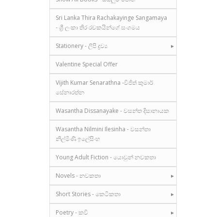
Sri Lanka Thira Rachakayinge Sangamaya
- ශ්‍රී ලංකා තිර රචකයින්ගේ සංගමය
Stationery - ලිපි ද්‍රව්‍ය
Valentine Special Offer
Vijith Kumar Senarathna -විජිත් කුමාර්
සේනාරත්න
Wasantha Dissanayake - වසන්ත දිසානායක
Wasantha Nilmini Ilesinha - වසන්තා
නිල්මිණි ඉලේසිංහ
Young Adult Fiction - යොවුන් නවකතා
Novels - නවකතා
Short Stories - කෙටිකතා
Poetry - කවි