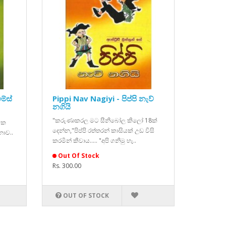
මේස්
Pippi Nav Nagiyi - පිප්පි නැව්
නගියි
"කරුණාකරල මට සීනිබෝල කිලෝ 18ක්
ික
දෙන්න,"පිප්පි රත්තරන් කාසියක් උඩ විසි
නාව..
කරමින් කීවාය..... "අපි ගනිමු හැ..
Out Of Stock
Rs. 300.00
OUT OF STOCK