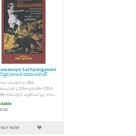
suwanaye Sathyanganavi
ට්සුවානයේ සත්‍යාංගනාවී
ඩනයේ වෙසෙන ලාංකික
යකරුවෙක් වූ විජිත ගුණරත්න විසින්
තිත බර්ටෝල්ට් බ්‍රෙෂ්ට්ගේ චූල නාට්..
ilable
00.00
BUY NOW