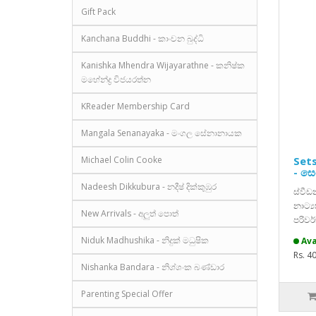
Gift Pack
Kanchana Buddhi - කාංචන බුද්ධි
Kanishka Mhendra Wijayarathne - කනිෂ්ක
මහේන්ද්‍ර විජයරත්න
KReader Membership Card
Mangala Senanayaka - මංගල සේනානායක
Michael Colin Cooke
Set
- සෙ
Nadeesh Dikkubura - නදීෂ් දික්කුඹුර
ස්වී
නාට්‍
New Arrivals - අලුත් පොත්
පරිවර්
Niduk Madhushika - නිදුක් මධුෂික
Ava
Rs. 4
Nishanka Bandara - නිශ්ශංක බණ්ඩාර
Parenting Special Offer