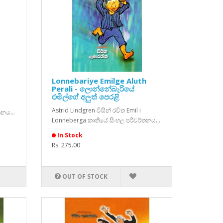
Lonnebariye Emilge Aluth
Perali - ලොන්නේබැරියේ
එමිල්ගේ අලුත් පෙරළි
Astrid Lindgren විසින් රචිත Emil i
නය...
Lonneberga කෘතියේ සිංහල පරිවර්තනය...
In Stock
Rs. 275.00
OUT OF STOCK