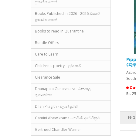
ප්‍රකාශිත පොත්
Books Published in 2026 - 2026 වසරේ
ප්‍රකාශිත පොත්
Books to read in Quarantine
Bundle Offers
Care to Learn
Pipp
දකුණ
Children's poetry - ළමා කවි
Astrid
Clearance Sale
South
Out
Dhanapala Gunasekara - ධනපාල
Rs. 2
ගුණසේකර
Dilan Pragith - දිලාන් ප්‍රගීත්
O
Gamini Abewikrama - ගාමිණී අබේවික්‍රම
Gertrued Chandler Warner