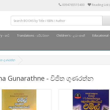
0094765515400
Reading List 
y - කවි
Translations - පරිවර්තන
Children's - ළමා කෘති
Educational -
ජිත ගුණරත්න
tha Gunarathne - විජිත ගුණරත්න