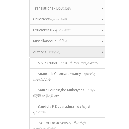
Translations - පරිවර්තන
Children's - ළමා කෘති
Educational - අධ්‍යාපනික
Miscellaneous - විවිධ
Authors - කතුවරු
- A.M.Karunarathna - ඒ. එම්. කරුණාත්න
- Ananda K Coomaraswamy - ආනන්ද
කුමාරස්වාමි
- Anura Edirisinghe Mulatiyana - අනුර
එදිරිසිංහ මුලටියන
- Bandula P Dayarathna - බන්දුල පී
දයාරත්න
- Fyodor Dostoyevsky - පියෝදර්
දොස්තයෙව්ස්කි