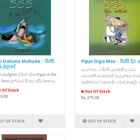
i Dakunu Muhude - පිප්පි
Pippi Diga Mes - පිප්පි දිග 
ු මුහුදේ
මගේ නම....! පිප්පි ලොක්කි ලටපට
 Lindgren විසින් රචිත Pippi in the
සපයන්නී පටකම්බලි සැවැන්දරා නාව
 Seas ග්‍රන්ථයේ සිංහල පරිවර්තනය...
පදක්කම්ගේ දෝණ දිග මේස් කැකුලි, 
 Of Stock
Out Of Stock
50.00
Rs. 275.00
UT OF STOCK
OUT OF STOCK