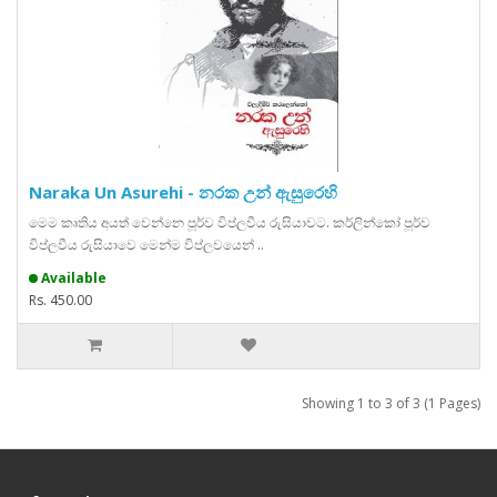
Naraka Un Asurehi - නරක උන් ඇසුරෙහි
මෙම කෘතිය අයත් වෙන්නෙ පූර්ව විප්ලවීය රුසියාවට. කර්ලින්කෝ පූර්ව
විප්ලවීය රුසියාවෙ මෙන්ම විප්ලවයෙන් ..
Available
Rs. 450.00
Showing 1 to 3 of 3 (1 Pages)